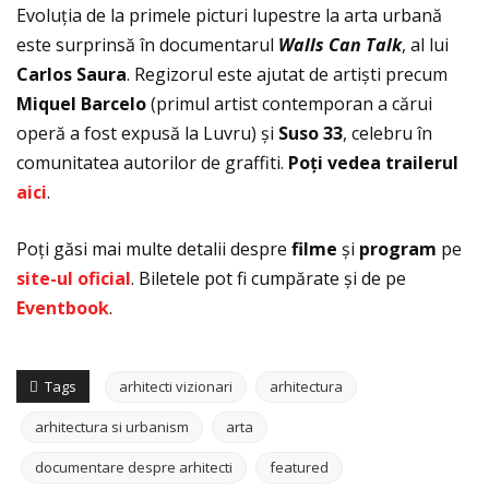
Evoluția de la primele picturi lupestre la arta urbană
este surprinsă în documentarul
Walls Can Talk
, al lui
Carlos Saura
. Regizorul este ajutat de artiști precum
Miquel Barcelo
(primul artist contemporan a cărui
operă a fost expusă la Luvru) și
Suso 33
, celebru în
comunitatea autorilor de graffiti.
Po
ţ
i vedea trailerul
aici
.
Poți găsi mai multe detalii despre
filme
și
program
pe
site-ul oficial
. Biletele pot fi cumpărate și de pe
Eventbook
.
Tags
arhitecti vizionari
arhitectura
arhitectura si urbanism
arta
documentare despre arhitecti
featured