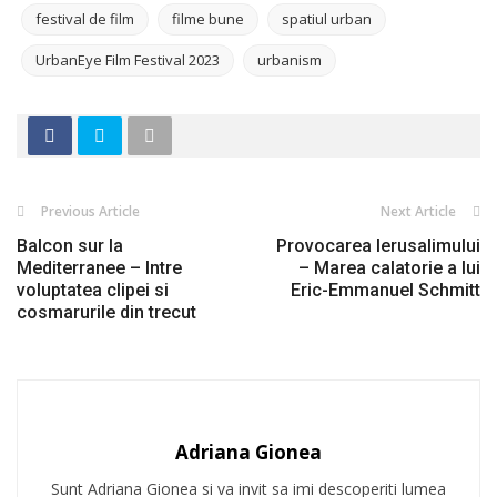
festival de film
filme bune
spatiul urban
UrbanEye Film Festival 2023
urbanism
Previous Article
Next Article
Balcon sur la
Provocarea Ierusalimului
Mediterranee – Intre
– Marea calatorie a lui
voluptatea clipei si
Eric-Emmanuel Schmitt
cosmarurile din trecut
Adriana Gionea
Sunt Adriana Gionea si va invit sa imi descoperiti lumea