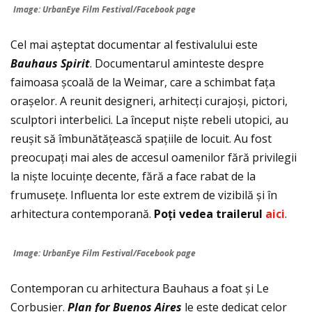
Image: UrbanEye Film Festival/Facebook page
Cel mai așteptat documentar al festivalului este
Bauhaus Spirit
. Documentarul aminteste despre
faimoasa școală de la Weimar, care a schimbat fața
orașelor. A reunit designeri, arhitecți curajoși, pictori,
sculptori interbelici. La început niște rebeli utopici, au
reușit să îmbunătățească spațiile de locuit. Au fost
preocupați mai ales de accesul oamenilor fără privilegii
la niște locuințe decente, fără a face rabat de la
frumusețe. Influenta lor este extrem de vizibilă și în
arhitectura contemporană.
Po
ţ
i vedea trailerul
aici
.
Image: UrbanEye Film Festival/Facebook page
Contemporan cu arhitectura Bauhaus a foat și Le
Corbusier.
Plan for Buenos Aires
le este dedicat celor