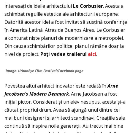
interesați de ideile arhitectului
Le Corbusier
. Acesta a
schimbat regulile estetice ale arhitecturii europene.
Datorită acestor idei a fost invitat să susțină conferințe
în America Latină. Atras de Buenos Aires, Le Corbusier
a conturat niște planuri de modernizare a metropolei.
Din cauza schimbărilor politice, planul rămâne doar la
nivel de proiect.
Po
ţ
i vedea trailerul
aici
.
Image: UrbanEye Film Festival/Facebook page
Povestea altui arhitect inovator este redată în
Arne
Jacobsen’s Modern Denmark
. Arne Jacobsen a fost
inițial pictor. Considerat și un elev nesupus, acesta și-a
căutat propriul drum. Avea să ajungă unul dintre cei
mai buni designeri și arhitecți scandinavi. Creațiile sale
continuă să inspire noile generații. Au trecut mai bine