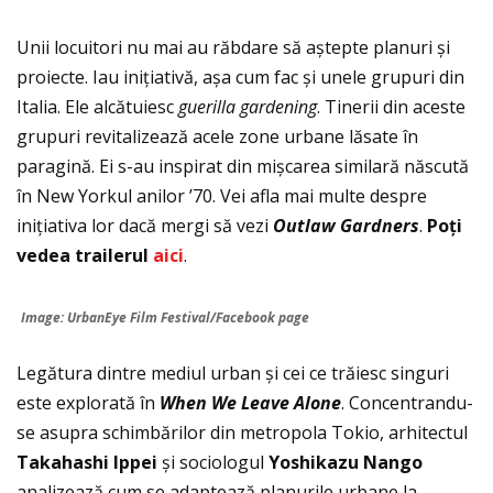
Unii locuitori nu mai au răbdare să aștepte planuri și
proiecte. Iau inițiativă, așa cum fac și unele grupuri din
Italia. Ele alcătuiesc
guerilla gardening
. Tinerii din aceste
grupuri revitalizează acele zone urbane lăsate în
paragină. Ei s-au inspirat din mișcarea similară născută
în New Yorkul anilor ’70. Vei afla mai multe despre
iniţiativa lor dacă mergi să vezi
Outlaw Gardners
.
Po
ţ
i
vedea trailerul
aici
.
Image: UrbanEye Film Festival/Facebook page
Legătura dintre mediul urban și cei ce trăiesc singuri
este explorată în
When We Leave Alone
. Concentrandu-
se asupra schimbărilor din metropola Tokio, arhitectul
Takahashi Ippei
și sociologul
Yoshikazu Nango
analizează cum se adaptează planurile urbane la