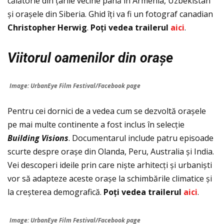
călătorie din țarile vecine până în Armenia, Uzbekistan
și orașele din Siberia. Ghid îți va fi un fotograf canadian
Christopher Herwig
.
Po
ţ
i vedea trailerul
aici
.
Viitorul oamenilor din orașe
Image: UrbanEye Film Festival/Facebook page
Pentru cei dornici de a vedea cum se dezvoltă orașele
pe mai multe continente a fost inclus în selecție
Building Visions
. Documentarul include patru episoade
scurte despre orașe din Olanda, Peru, Australia și India.
Vei descoperi ideile prin care niște arhitecți și urbaniști
vor să adapteze aceste orașe la schimbările climatice și
la creșterea demografică.
Po
ţ
i vedea trailerul
aici
.
Image: UrbanEye Film Festival/Facebook page