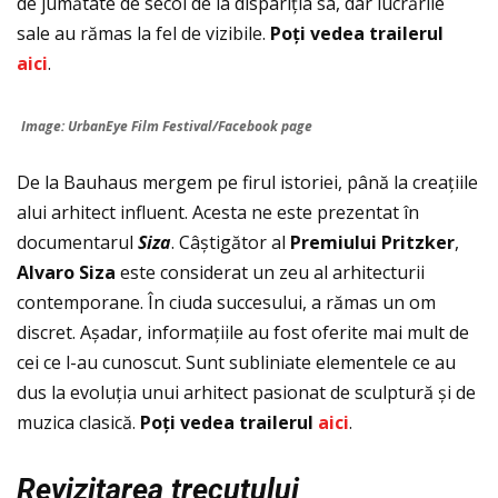
de jumătate de secol de la dispariția sa, dar lucrările
sale au rămas la fel de vizibile.
Po
ţ
i vedea trailerul
aici
.
Image: UrbanEye Film Festival/Facebook page
De la Bauhaus mergem pe firul istoriei, până la creaţiile
alui arhitect influent. Acesta ne este prezentat în
documentarul
Siza
. Câștigător al
Premiului Pritzker
,
Alvaro Siza
este considerat un zeu al arhitecturii
contemporane. În ciuda succesului, a rămas un om
discret. Așadar, informațiile au fost oferite mai mult de
cei ce l-au cunoscut. Sunt subliniate elementele ce au
dus la evoluția unui arhitect pasionat de sculptură și de
muzica clasică.
Po
ţ
i vedea trailerul
aici
.
Revizitarea trecutului