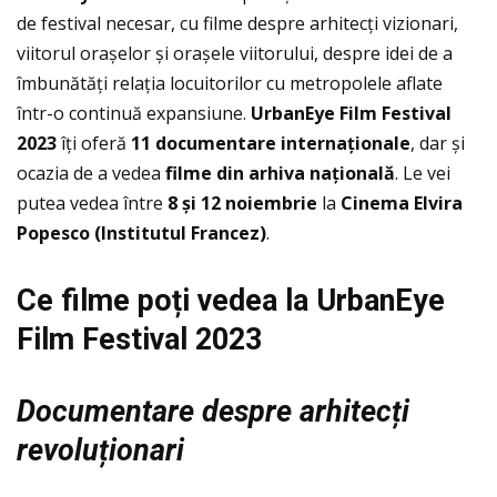
de festival necesar, cu filme despre arhitecți vizionari,
viitorul orașelor și orașele viitorului, despre idei de a
îmbunătăți relația locuitorilor cu metropolele aflate
într-o continuă expansiune.
UrbanEye Film Festival
2023
îți oferă
11 documentare internaționale
, dar și
ocazia de a vedea
filme din arhiva națională
. Le vei
putea vedea între
8
ș
i 12 noiembrie
la
Cinema Elvira
Popesco (Institutul Francez)
.
Ce filme poți vedea la UrbanEye
Film Festival 2023
Documentare despre arhitecți
revoluționari