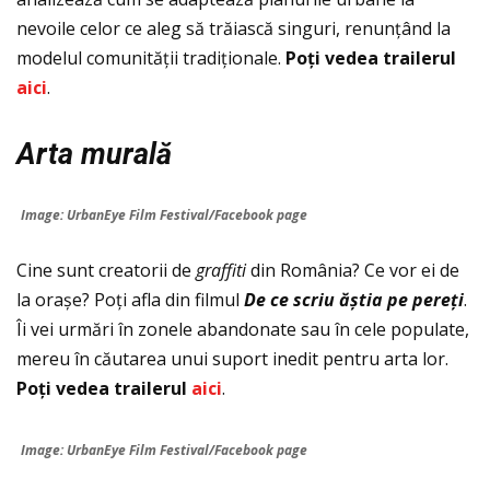
nevoile celor ce aleg să trăiască singuri, renunțând la
modelul comunității tradiționale.
Po
ţ
i vedea trailerul
aici
.
Arta murală
Image: UrbanEye Film Festival/Facebook page
Cine sunt creatorii de
graffiti
din România? Ce vor ei de
la orașe? Poți afla din filmul
De ce scriu ăștia pe pereți
.
Îi vei urmări în zonele abandonate sau în cele populate,
mereu în căutarea unui suport inedit pentru arta lor.
Po
ţ
i vedea trailerul
aici
.
Image: UrbanEye Film Festival/Facebook page