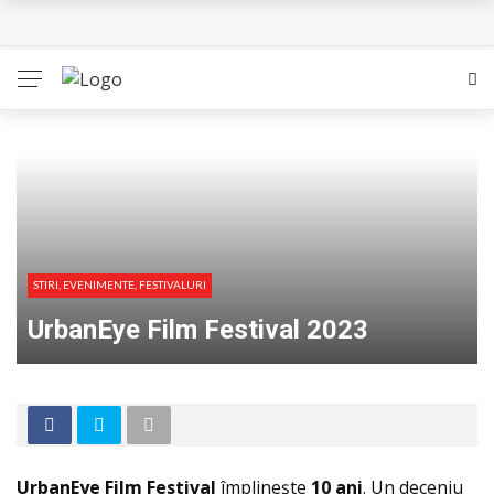
Queer – Un Burroughs sentimental
Bolla – O iubire interzisa din Pristina
Luati-ma drept un vis. Povestiri in K. minor – Dor de Kafka
Indragostitii de Franz K. – Justitiarii literaturii
Un artist al foamei – Prozele de la final
STIRI, EVENIMENTE, FESTIVALURI
UrbanEye Film Festival 2023
UrbanEye Film Festival
împlinește
10 ani
. Un deceniu