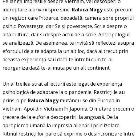
Pe lângă impresiile despre Vietnam, vei descoperi o
îndreptare a privirii spre sine.
Raluca Nagy
este precum
un regizor care întoarce, deoadată, camera spre propriul
psihic. Povestește, dar Se și povestește. Scrie despre o
altă cultură, dar și despre actul de a scrie. Antropologul
se analizează. De asemenea, te invită să reflectezi asupra
efortului de a te adapta la un alt loc, dacă ai trecut prin
această experienţă sau dacă te întrebi cum te-ai
reorganiza dacă te-ai muta pe un alt continent.
Un al treilea strat al lecturii este legat de experienţa
psihologică de adaptare la o pandemie. Restricţiile au
prins-o pe
Raluca Nagy
mutându-se din Europa în
Vietnam. Apoi din Vietnam în Japonia. O mutare precum o
trecere de la euforia descoperirii la angoasă. De la
apropierea umană la impresia alienării prin izolare.
Ritmul restricţiilor pare să exprime o desincronizare între