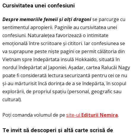
Cursivitatea unei confesiuni
Despre memoriile femeii
ș
i al
ţ
i dragoni
se parcurge cu
sentimentul apropierii. Paginile au cursivitatea unei
confesiuni. Naturaleţea favorizează o intimitate
emoţională între scriitoare și cititori. Iar confesiunea se
va suprapune peste niște pagini ce permit călătoria din
Vietnam spre îndepărtata insulă Hokkaido, situată în
nordul îndepărtat al Japoniei. Așadar, cartea Ralucăi Nagy
poate fi considerată lectura securizantă pentru cei ce nu
și-au mărturisit încă dorinţa de a se îndepărta, în scopul
explorării, de propriul spaţiu (personal, geografic sau
cultural).
Poţi comanda volumul de pe
site-ul
Editurii Nemira
.
Te invit să descoperi și altă carte scrisă de