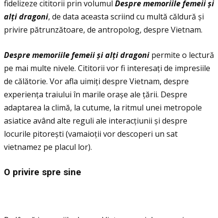
fidelizeze cititorii prin volumul
Despre memoriile femeii
ș
i
al
ţ
i dragoni
, de data aceasta scriind cu multă căldură și
privire pătrunzătoare, de antropolog, despre Vietnam.
Despre memoriile femeii
ș
i al
ţ
i dragoni
permite o lectură
pe mai multe nivele. Cititorii vor fi interesaţi de impresiile
de călătorie. Vor afla uimiţi despre Vietnam, despre
experienţa traiului în marile orașe ale ţării. Despre
adaptarea la climă, la cutume, la ritmul unei metropole
asiatice având alte reguli ale interacţiunii și despre
locurile pitorești (vamaioţii vor descoperi un sat
vietnamez pe placul lor).
O privire spre sine