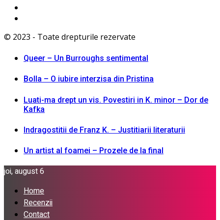
© 2023 - Toate drepturile rezervate
Queer – Un Burroughs sentimental
Bolla – O iubire interzisa din Pristina
Luati-ma drept un vis. Povestiri in K. minor – Dor de
Kafka
Indragostitii de Franz K. – Justitiarii literaturii
Un artist al foamei – Prozele de la final
joi, august 6
Home
Recenzii
Contact