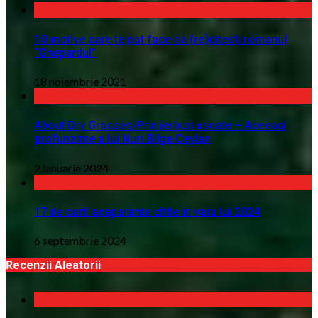
10 motive care te pot face sa (re)citesti romanul
“Ghepardul”
18 noiembrie 2021
About Dry Grasses/Prin ierburi uscate – Aceeasi
profunzime a lui Nuri Bilge Ceylan
2 ianuarie 2024
17 de carti acaparante citite in vara lui 2024
6 septembrie 2024
Recenzii Aleatorii