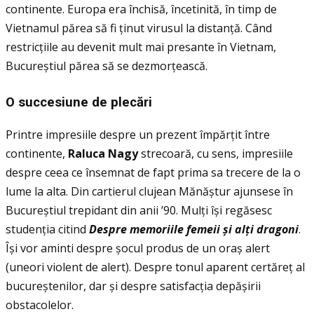
continente. Europa era închisă, încetinită, în timp de
Vietnamul părea să fi ţinut virusul la distanţă. Când
restricţiile au devenit mult mai presante în Vietnam,
Bucureștiul părea să se dezmorţească.
O succesiune de plec
ă
ri
Printre impresiile despre un prezent împărţit între
continente,
Raluca Nagy
strecoară, cu sens, impresiile
despre ceea ce însemnat de fapt prima sa trecere de la o
lume la alta. Din cartierul clujean Mănăștur ajunsese în
Bucureștiul trepidant din anii ’90. Mulţi își regăsesc
studenţia citind
Despre memoriile femeii
ș
i al
ţ
i dragoni
.
Își vor aminti despre șocul produs de un oraș alert
(uneori violent de alert). Despre tonul aparent certăreţ al
bucureștenilor, dar și despre satisfacţia depășirii
obstacolelor.