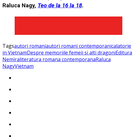
Raluca Nagy,
Teo de la 16 la 18
.
Teo de la 16 la 18 – Aruncarea in
marea lume
Tags
autori romani
autori romani contemporani
calatorie
in Vietnam
Despre memoriile femeii si alti dragoni
Editura
Nemira
literatura romana contemporana
Raluca
Nagy
Vietnam