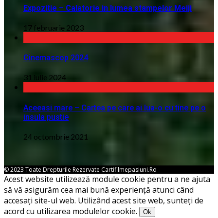
Expozitie – Calatorie in lumea stampelor Meiji
17 februarie 2023
Cinemascop 2024
31 iulie 2024
Aceeasi mare – Cartea pe care ai lua-o cu tine pe o
insula pustie
24 octombrie 2021
© 2023 Toate Drepturile Rezervate Cartifilmepasiuni.ro
Acest website utilizează module cookie pentru a ne ajuta
să vă asigurăm cea mai bună experiență atunci când
accesați site-ul web. Utilizând acest site web, sunteți de
acord cu utilizarea modulelor cookie.
Ok