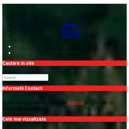
HOME
RECENZII
CONTACT
Cautare in site
Informatii Contact
Puteti lasa un mesaj privat pe
aceasta
pagina de
facebook dedicata
Cele mai vizualizate