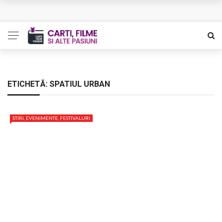
L’Eden a I’aube – Cautarea unor orizonturi mai sigure
The Man Who Sold Air in the Holy Land – Generatia care
poate vindeca
Queer – Un Burroughs sentimental
ETICHETĂ:
SPATIUL URBAN
Bolla – O iubire interzisa din Pristina
STIRI, EVENIMENTE, FESTIVALURI
Luati-ma drept un vis. Povestiri in K. minor – Dor de Kafka