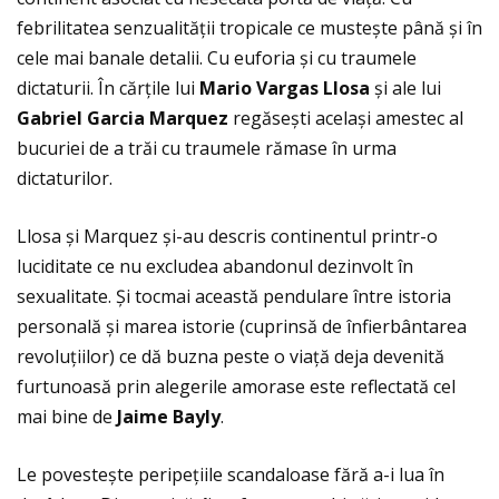
febrilitatea senzualităţii tropicale ce mustește până și în
cele mai banale detalii. Cu euforia și cu traumele
dictaturii. În cărţile lui
Mario Vargas Llosa
și ale lui
Gabriel Garcia Marquez
regăsești același amestec al
bucuriei de a trăi cu traumele rămase în urma
dictaturilor.
Llosa și Marquez și-au descris continentul printr-o
luciditate ce nu excludea abandonul dezinvolt în
sexualitate. Şi tocmai această pendulare între istoria
personală și marea istorie (cuprinsă de înfierbântarea
revoluţiilor) ce dă buzna peste o viaţă deja devenită
furtunoasă prin alegerile amorase este reflectată cel
mai bine de
Jaime Bayly
.
Le povestește peripeţiile scandaloase fără a-i lua în