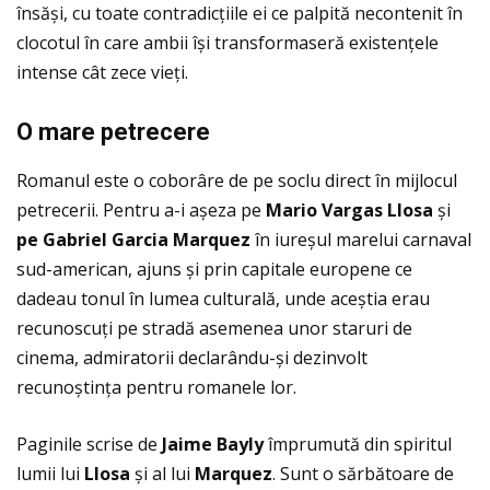
însăși, cu toate contradicţiile ei ce palpită necontenit în
clocotul în care ambii își transformaseră existenţele
intense cât zece vieţi.
O mare petrecere
Romanul este o coborâre de pe soclu direct în mijlocul
petrecerii. Pentru a-i așeza pe
Mario Vargas Llosa
și
pe Gabriel Garcia Marquez
în iureșul marelui carnaval
sud-american, ajuns și prin capitale europene ce
dadeau tonul în lumea culturală, unde aceștia erau
recunoscuţi pe stradă asemenea unor staruri de
cinema, admiratorii declarându-și dezinvolt
recunoștinţa pentru romanele lor.
Paginile scrise de
Jaime Bayly
împrumută din spiritul
lumii lui
Llosa
și al lui
Marquez
. Sunt o sărbătoare de