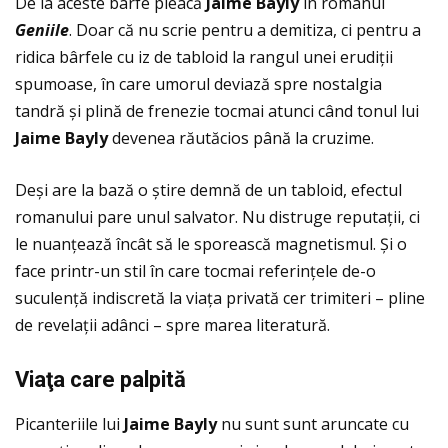
De la aceste bârfe pleacă
Jaime Bayly
în romanul
Geniile
. Doar că nu scrie pentru a demitiza, ci pentru a
ridica bârfele cu iz de tabloid la rangul unei erudiţii
spumoase, în care umorul deviază spre nostalgia
tandră și plină de frenezie tocmai atunci când tonul lui
Jaime Bayly
devenea răutăcios până la cruzime.
Deși are la bază o știre demnă de un tabloid, efectul
romanului pare unul salvator. Nu distruge reputaţii, ci
le nuanţează încât să le sporească magnetismul. Şi o
face printr-un stil în care tocmai referinţele de-o
suculenţă indiscretă la viaţa privată cer trimiteri – pline
de revelaţii adânci – spre marea literatură.
Via
ţa care palpit
ă
Picanteriile lui
Jaime Bayly
nu sunt sunt aruncate cu