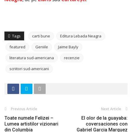
Tags
carti bune
Editura Lebada Neagra
featured
Geniile
Jaime Bayly
literatura sud-americana
recenzie
scriitori sud-americani
Previous Article
Next Article
Toate numele Felizei –
El olor de la guayaba:
Lumea artistilor vizionari
coversaciones con
din Columbia
Gabriel Garcia Marquez