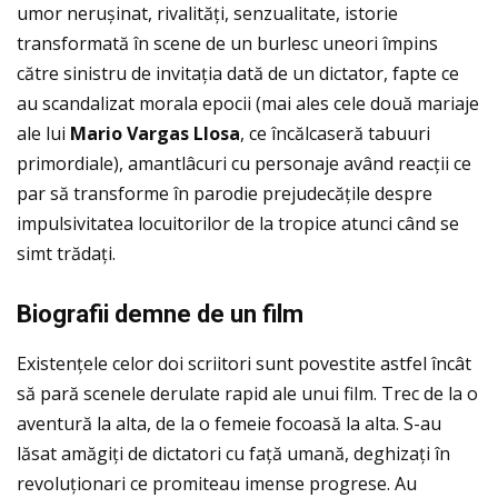
umor nerușinat, rivalităţi, senzualitate, istorie
transformată în scene de un burlesc uneori împins
către sinistru de invitaţia dată de un dictator, fapte ce
au scandalizat morala epocii (mai ales cele două mariaje
ale lui
Mario Vargas Llosa
, ce încălcaseră tabuuri
primordiale), amantlâcuri cu personaje având reacţii ce
par să transforme în parodie prejudecăţile despre
impulsivitatea locuitorilor de la tropice atunci când se
simt trădaţi.
Biografii demne de un film
Existenţele celor doi scriitori sunt povestite astfel încât
să pară scenele derulate rapid ale unui film. Trec de la o
aventură la alta, de la o femeie focoasă la alta. S-au
lăsat amăgiţi de dictatori cu faţă umană, deghizaţi în
revoluţionari ce promiteau imense progrese. Au