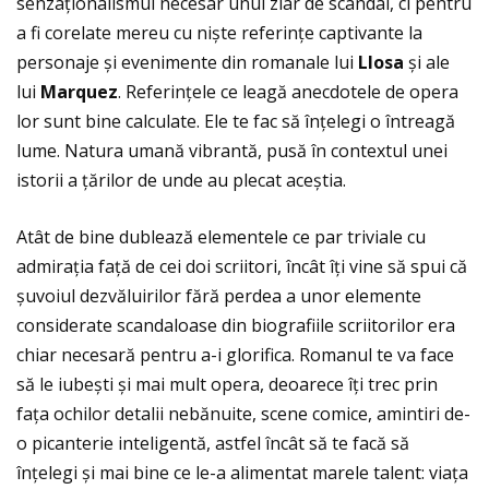
senzaţionalismul necesar unui ziar de scandal, ci pentru
a fi corelate mereu cu niște referinţe captivante la
personaje și evenimente din romanale lui
Llosa
și ale
lui
Marquez
. Referinţele ce leagă anecdotele de opera
lor sunt bine calculate. Ele te fac să înţelegi o întreagă
lume. Natura umană vibrantă, pusă în contextul unei
istorii a ţărilor de unde au plecat aceștia.
Atât de bine dublează elementele ce par triviale cu
admiraţia faţă de cei doi scriitori, încât îţi vine să spui că
șuvoiul dezvăluirilor fără perdea a unor elemente
considerate scandaloase din biografiile scriitorilor era
chiar necesară pentru a-i glorifica. Romanul te va face
să le iubești și mai mult opera, deoarece îţi trec prin
faţa ochilor detalii nebănuite, scene comice, amintiri de-
o picanterie inteligentă, astfel încât să te facă să
înţelegi și mai bine ce le-a alimentat marele talent: viaţa