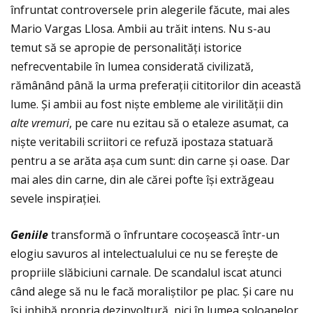
înfruntat controversele prin alegerile făcute, mai ales
Mario Vargas Llosa. Ambii au trăit intens. Nu s-au
temut să se apropie de personalităţi istorice
nefrecventabile în lumea considerată civilizată,
rămânând până la urma preferaţii cititorilor din această
lume. Şi ambii au fost niște embleme ale virilităţii din
alte vremuri
, pe care nu ezitau să o etaleze asumat, ca
niște veritabili scriitori ce refuză ipostaza statuară
pentru a se arăta așa cum sunt: din carne și oase. Dar
mai ales din carne, din ale cărei pofte își extrăgeau
sevele inspiraţiei.
Geniile
transformă o înfruntare cocoșească într-un
elogiu savuros al intelectualului ce nu se ferește de
propriile slăbiciuni carnale. De scandalul iscat atunci
când alege să nu le facă moraliștilor pe plac. Şi care nu
își inhibă propria dezinvoltură, nici în lumea soloanelor