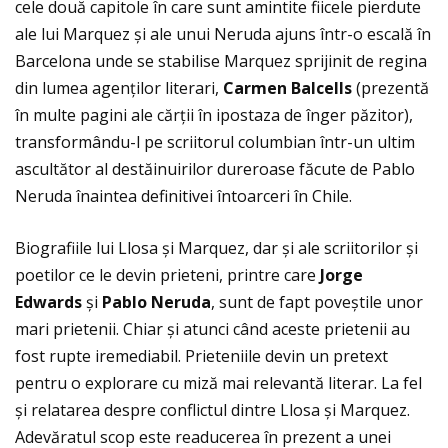
cele două capitole în care sunt amintite fiicele pierdute
ale lui Marquez și ale unui Neruda ajuns într-o escală în
Barcelona unde se stabilise Marquez sprijinit de regina
din lumea agenţilor literari,
Carmen Balcells
(prezentă
în multe pagini ale cărţii în ipostaza de înger păzitor),
transformându-l pe scriitorul columbian într-un ultim
ascultător al destăinuirilor dureroase făcute de Pablo
Neruda înaintea definitivei întoarceri în Chile.
Biografiile lui Llosa și Marquez, dar și ale scriitorilor și
poetilor ce le devin prieteni, printre care
Jorge
Edwards
și
Pablo Neruda
, sunt de fapt poveștile unor
mari prietenii. Chiar și atunci când aceste prietenii au
fost rupte iremediabil. Prieteniile devin un pretext
pentru o explorare cu miză mai relevantă literar. La fel
și relatarea despre conflictul dintre Llosa și Marquez.
Adevăratul scop este readucerea în prezent a unei