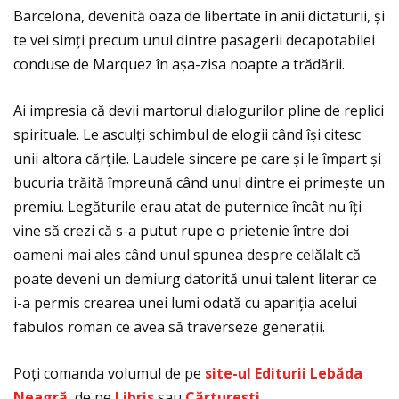
Barcelona, devenită oaza de libertate în anii dictaturii, și
te vei simţi precum unul dintre pasagerii decapotabilei
conduse de Marquez în așa-zisa noapte a trădării.
Ai impresia că devii martorul dialogurilor pline de replici
spirituale. Le asculţi schimbul de elogii când își citesc
unii altora cărţile. Laudele sincere pe care și le împart și
bucuria trăită împreună când unul dintre ei primește un
premiu. Legăturile erau atat de puternice încât nu îţi
vine să crezi că s-a putut rupe o prietenie între doi
oameni mai ales când unul spunea despre celălalt că
poate deveni un demiurg datorită unui talent literar ce
i-a permis crearea unei lumi odată cu apariţia acelui
fabulos roman ce avea să traverseze generaţii.
Poţi comanda volumul de pe
site-ul Editurii Leb
ăda
Neagr
ă
, de pe
Libris
sau
Cărturești
.