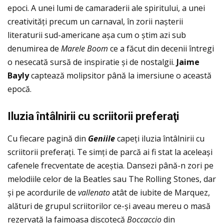
epoci. A unei lumi de camaraderii ale spiritului, a unei
creativităţi precum un carnaval, în zorii nașterii
literaturii sud-americane așa cum o știm azi sub
denumirea de
Marele Boom
ce a făcut din decenii întregi
o nesecată sursă de inspiratie și de nostalgii.
Jaime
Bayly
captează molipsitor până la imersiune o această
epocă.
Iluzia
înt
âlnirii cu scriitorii prefera
ţi
Cu fiecare pagină din
Geniile
capeţi iluzia întâlnirii cu
scriitorii preferaţi. Te simţi de parcă ai fi stat la aceleași
cafenele frecventate de aceștia. Dansezi până-n zori pe
melodiile celor de la Beatles sau The Rolling Stones, dar
și pe acordurile de
vallenato
atât de iubite de Marquez,
alături de grupul scriitorilor ce-și aveau mereu o masă
rezervată la faimoasa discotecă
Boccaccio
din