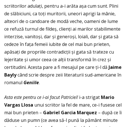
scriitorilor adulaţi, pentru a-i arăta așa cum sunt. Plini
de slăbiciuni, ca toţi muritorii, uneori aprigi la mânie,
alteori de o candoare de modă veche, oameni de lume
ce refuză turnul de fildeș, clienţi ai marilor stabilimente
interzise, vanitoși, dar și generoși, loiali, dar și gata să
cedeze în faţa femeii iubite de cel mai bun prieten,
apăsaţi de propriile contradicţii și gata să trateze cu
lejeritate și umor ceea ce alţii transformă în crez și
certitudini. Acesta pare a fi mesajul pe care ţi-l dă
Jaime
Bayly
când scrie despre zeii literaturii sud-americane în
romanul
Geniile
.
Asta este pentru ce i-ai facut Patriciei!
i-a strigat
Mario
Vargas Llosa
unui scriitor la fel de mare, ce-i fusese cel
mai bun prieten –
Gabriel Garcia Marquez
– după ce îi
dăduse un pumn (ce avea să-l pună la pământ minute