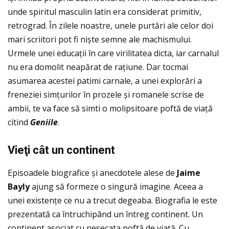
unde spiritul masculin latin era considerat primitiv,
retrograd. În zilele noastre, unele purtări ale celor doi
mari scriitori pot fi niște semne ale machismului.
Urmele unei educaţii în care virilitatea dicta, iar carnalul
nu era domolit neapărat de raţiune. Dar tocmai
asumarea acestei patimi carnale, a unei explorări a
freneziei simţurilor în prozele și romanele scrise de
ambii, te va face să simti o molipsitoare poftă de viaţă
citind
Geniile
.
Vie
ţi c
ât un continent
Episoadele biografice și anecdotele alese de
Jaime
Bayly
ajung să formeze o singură imagine. Aceea a
unei existenţe ce nu a trecut degeaba. Biografia le este
prezentată ca întruchipând un întreg continent. Un
continent asociat cu nesecata poftă de viaţă. Cu