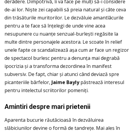
derâdere. Dimpotrivă, îi va face pe mulţi să-i considere
de-ai lor. Niște zei capabili să preia natural și câte ceva
din trăsăturile muritorilor. Le dezvăluie amantlâcurile
pentru a te face să înţelegi de unde vine acea
nesupunere cu nuanţe senzual-burlești regăsite la
multe dintre personajele acestora. Le scoate în relief
unele fapte ce scandalizează așa cum ar face un regizor
de spectacol burlesc pentru a denunţa mai degrabă
ipocrizia și a transforma dezordinea în manifest
subversiv. De fapt, chiar și atunci când deviază spre
picanteriile bârfelor,
Jaime Bayly
păstrează interesul
pentru intelectul scriitorilor pomeniţi.
Amintiri despre mari prietenii
Aparenta bucurie răutăcioasă în dezvăluirea
slăbiciunilor devine o formă de tandreţe. Mai ales în