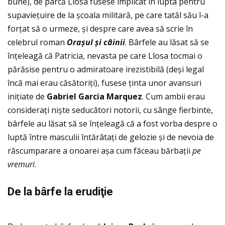
bune), de parcă Llosa fusese implicat în lupta pentru
supavieţuire de la școala militară, pe care tatăl său l-a
forţat să o urmeze, și despre care avea să scrie în
celebrul roman
Ora
șul
și c
âinii
. Bârfele au lăsat să se
înţeleagă că Patricia, nevasta pe care Llosa tocmai o
părăsise pentru o admiratoare irezistibilă (deși legal
încă mai erau căsătoriţi), fusese ţinta unor avansuri
iniţiate de
Gabriel Garcia Marquez
. Cum ambii erau
consideraţi niște seducători notorii, cu sânge fierbinte,
bârfele au lăsat să se înţeleagă că a fost vorba despre o
luptă între masculii întărâtaţi de gelozie și de nevoia de
răscumparare a onoarei așa cum făceau bărbaţii
pe
vremuri
.
De la b
ârfe la erudi
ţie