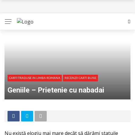
Queer – Un Burroughs sentimental
Bolla – O iubire interzisa din Pristina
Luati-ma drept un vis. Povestiri in K. minor – Dor de Kafka
Indragostitii de Franz K. – Justitiarii literaturii
Un artist al foamei – Prozele de la final
CARTI TRADUSE IN LIMBA ROMANA
RECENZII CARTI BUNE
Geniile – Prietenie cu nabadai
Nu există elogiu mai mare decât să dărâmi statuile