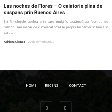
Las noches de Flores – O calatorie plina de
suspans prin Buenos Aires
Ştii filmuleţele acelea prin care mulţi își astâmpărau foamea de
călătorii sau măcar de cutreierat străzile propriului cartier în lunile în
care ...
Adriana Gionea
20 decembrie 2022
HOME
RECENZII
CONTACT