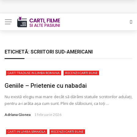
Queer – Un Burroughs sentimental
Bolla – O iubire interzisa din Pristina
Luati-ma drept un vis. Povestiri in K. minor – Dor de Kafka
Indragostitii de Franz K. – Justitiarii literaturii
ETICHETĂ:
SCRIITORI SUD-AMERICANI
Un artist al foamei – Prozele de la final
CARTI TRADUSE IN LIMBA ROMANA
RECENZII CARTI BUNE
Geniile – Prietenie cu nabadai
Nu există elogiu mai mare decât să dărâmi statuile scriitorilor adulaţi,
pentru a-i arăta așa cum sunt. Plini de slăbiciuni, ca toţi ...
Adriana Gionea
1 februarie 2026
CARTI IN LIMBA SPANIOLA
RECENZII CARTI BUNE