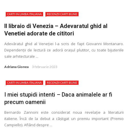
CARTI IN LIMBA ITALIANA
RECENZII CARTI BUNE
Il libraio di Venezia – Adevaratul ghid al
Venetiei adorate de cititori
Adevăratul ghid al Veneţiei l-a scris de fapt Giovanni Montanaro.
Dependenţii de lectură ce adoră orașul plutitor, cu toate bijuteriile
sale arhitecturale ...
Adriana Gionea
3 februarie 2023
CARTI IN LIMBA ITALIANA
RECENZII CARTI BUNE
I miei stupidi intenti – Daca animalele ar fi
precum oamenii
Bernardo Zannoni este considerat noua revelaţie a literaturii
italiene. Încă de la debut a câștigat un premiu important (Premio
Campiello). Aflând despre ...