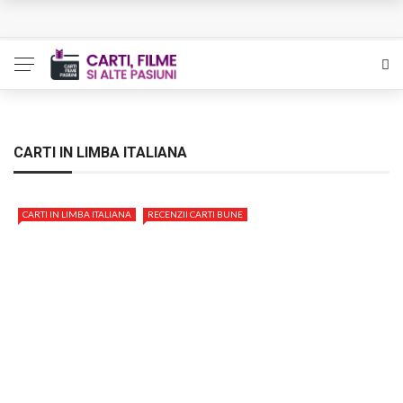
L’Eden a I’aube – Cautarea unor orizonturi mai sigure
The Man Who Sold Air in the Holy Land – Generatia care
poate vindeca
Queer – Un Burroughs sentimental
CARTI IN LIMBA ITALIANA
Bolla – O iubire interzisa din Pristina
CARTI IN LIMBA ITALIANA
RECENZII CARTI BUNE
Luati-ma drept un vis. Povestiri in K. minor – Dor de Kafka