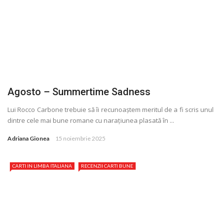
Agosto – Summertime Sadness
Lui Rocco Carbone trebuie să îi recunoaștem meritul de a fi scris unul
dintre cele mai bune romane cu naraţiunea plasată în ...
Adriana Gionea
15 noiembrie 2025
CARTI IN LIMBA ITALIANA
RECENZII CARTI BUNE