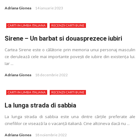
Adriana Gionea
14 ianuarie 2023
CARTI IN LIMBA ITALIANA
RECENZII CARTI BUNE
Sirene – Un barbat si douasprezece iubiri
Cartea Sirene este o călătorie prin memoria unui personaj masculin
ce derulează cele mai importante povești de iubire din existenţa lui.
Iar ...
Adriana Gionea
18 decembrie 2022
CARTI IN LIMBA ITALIANA
RECENZII CARTI BUNE
La lunga strada di sabbia
La lunga strada di sabbia este una dintre cărţile preferate ale
cinefililor ce visează la o vacanţă italiană. Cine altcineva dacă nu ...
Adriana Gionea
18 noiembrie 2022