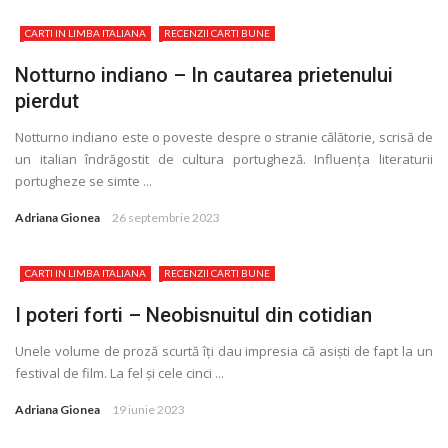
CARTI IN LIMBA ITALIANA
RECENZII CARTI BUNE
Notturno indiano – In cautarea prietenului
pierdut
Notturno indiano este o poveste despre o stranie călătorie, scrisă de
un italian îndrăgostit de cultura portugheză. Influenţa literaturii
portugheze se simte ...
Adriana Gionea
26 septembrie 2023
CARTI IN LIMBA ITALIANA
RECENZII CARTI BUNE
I poteri forti – Neobisnuitul din cotidian
Unele volume de proză scurtă îţi dau impresia că asiști de fapt la un
festival de film. La fel și cele cinci ...
Adriana Gionea
19 iunie 2023