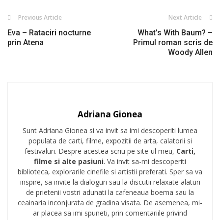
Previous Article
Next Article
Eva – Rataciri nocturne
What’s With Baum? –
prin Atena
Primul roman scris de
Woody Allen
Adriana Gionea
Sunt Adriana Gionea si va invit sa imi descoperiti lumea
populata de carti, filme, expozitii de arta, calatorii si
festivaluri. Despre acestea scriu pe site-ul meu,
Carti,
filme si alte pasiuni
. Va invit sa-mi descoperiti
biblioteca, explorarile cinefile si artistii preferati. Sper sa va
inspire, sa invite la dialoguri sau la discutii relaxate alaturi
de prietenii vostri adunati la cafeneaua boema sau la
ceainaria inconjurata de gradina visata. De asemenea, mi-
ar placea sa imi spuneti, prin comentariile privind