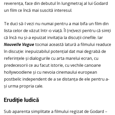
reverenţa, face din debutul în lungmetraj al lui Godard
un film ce încă mai suscită interesul.
Te duci să-l vezi nu numai pentru a mai bifa un film din
lista celor de văzut într-o viaţă. Îl (re)vezi pentru că simţi
că încă nu și-a epuizat invitaţia la discuţii cinefile. Iar
Nouvelle Vague
tocmai această latură a filmului readuce
în discuţie: inepuizabilul potenţial dat mai degrabă de
referinţele și dialogurile cu arta marelui ecran, cu
predecesorii ce au facut istorie, cu vechile canoane
hollywoodiene și cu nevoia cinemaului european
postbelic independent de a se distanţa de ele pentru a-
și urma propria cale.
Erudi
ţie ludic
ă
Sub aparenta simplitate a filmului regizat de Godard –