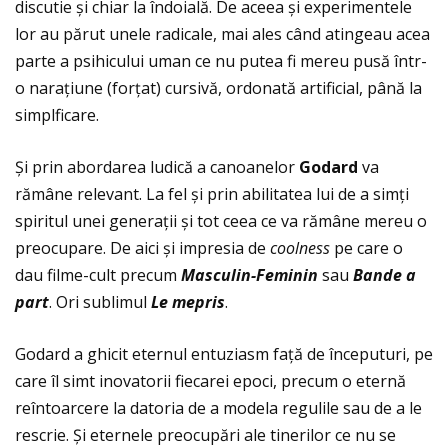
discutie și chiar la îndoială. De aceea și experimentele
lor au părut unele radicale, mai ales când atingeau acea
parte a psihicului uman ce nu putea fi mereu pusă într-
o naraţiune (forţat) cursivă, ordonată artificial, până la
simplficare.
Şi prin abordarea ludică a canoanelor
Godard
va
rămâne relevant. La fel și prin abilitatea lui de a simţi
spiritul unei generaţii și tot ceea ce va rămâne mereu o
preocupare. De aici și impresia de
coolness
pe care o
dau filme-cult precum
Masculin-Feminin
sau
Bande a
part
. Ori sublimul
Le mepris
.
Godard a ghicit eternul entuziasm faţă de începuturi, pe
care îl simt inovatorii fiecarei epoci, precum o eternă
reîntoarcere la datoria de a modela regulile sau de a le
rescrie. Şi eternele preocupări ale tinerilor ce nu se