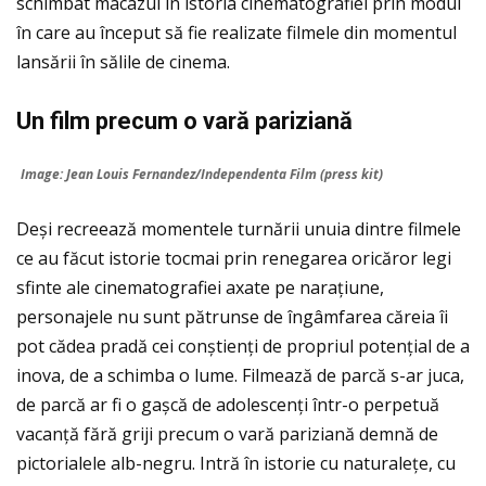
schimbat macazul în istoria cinematografiei prin modul
în care au început să fie realizate filmele din momentul
lansării în sălile de cinema.
Un film precum o var
ă parizian
ă
Image: Jean Louis Fernandez/Independenta Film (press kit)
Deși recreează momentele turnării unuia dintre filmele
ce au făcut istorie tocmai prin renegarea oricăror legi
sfinte ale cinematografiei axate pe naraţiune,
personajele nu sunt pătrunse de îngâmfarea căreia îi
pot cădea pradă cei conștienţi de propriul potenţial de a
inova, de a schimba o lume. Filmează de parcă s-ar juca,
de parcă ar fi o gașcă de adolescenţi într-o perpetuă
vacanţă fără griji precum o vară pariziană demnă de
pictorialele alb-negru. Intră în istorie cu naturaleţe, cu