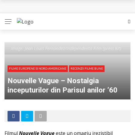
L’Eden a I’aube – Cautarea unor orizonturi mai sigure
The Man Who Sold Air in the Holy Land – Generatia care
poate vindeca
Queer – Un Burroughs sentimental
Image: Jean Louis Fernandez/Independenta Film (press kit)
Bolla – O iubire interzisa din Pristina
FILME EUROPENE SI NORD-AMERICANE
RECENZII FILME BUNE
Luati-ma drept un vis. Povestiri in K. minor – Dor de Kafka
Nouvelle Vague – Nostalgia
inceputurilor din Parisul anilor ’60
Filmul
Nouvelle Vague
este un omagiu irezistibil