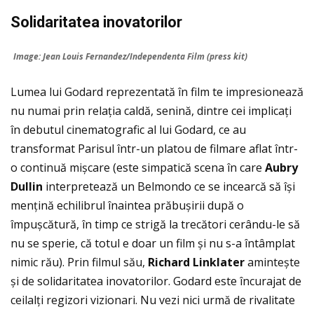
Solidaritatea inovatorilor
Image: Jean Louis Fernandez/Independenta Film (press kit)
Lumea lui Godard reprezentată în film te impresionează
nu numai prin relaţia caldă, senină, dintre cei implicaţi
în debutul cinematografic al lui Godard, ce au
transformat Parisul într-un platou de filmare aflat într-
o continuă mișcare (este simpatică scena în care
Aubry
Dullin
interpretează un Belmondo ce se incearcă să își
menţină echilibrul înaintea prăbușirii după o
împușcătură, în timp ce strigă la trecători cerându-le să
nu se sperie, că totul e doar un film și nu s-a întâmplat
nimic rău). Prin filmul său,
Richard Linklater
amintește
și de solidaritatea inovatorilor. Godard este încurajat de
ceilalţi regizori vizionari. Nu vezi nici urmă de rivalitate