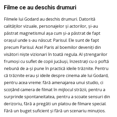
Filme ce au deschis drumuri
Filmele lui Godard au deschis drumuri. Datorită
calităţilor vizuale, personajelor și actorilor, și-au
păstrat magnetismul așa cum și-a păstrat de fapt
orașul unde s-au născut: Parisul. Ele sunt de fapt
precum Parisul. Acel Paris al boemilor deveniţi din
visători niște vizionari în toată regula. Al ștrengarilor
frumoși cu suflet de copii jucăuși, înzestraţi cu o poftă
nebună de a-și pune în practică ideile trăznite. Pentru
că trăznite erau și ideile despre cinema ale lui Godard,
pentru acea vreme: fără amenajarea unui studio, ci
scoţând camera de filmat în mijlocul străzii, pentru a
surprinde spontaneitatea, pentru a scoate sensuri din
derizoriu, fără a pregăti un platou de filmare special.
Fără un buget suficient și fără un scenariu minuţios.