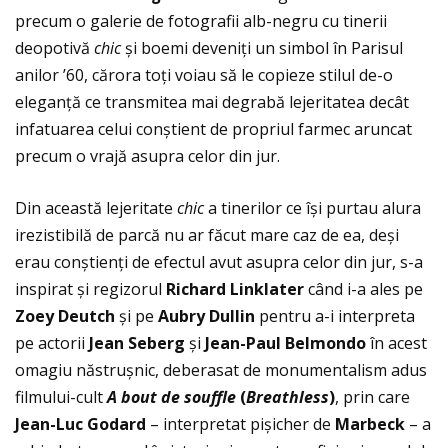
precum o galerie de fotografii alb-negru cu tinerii
deopotivă
chic
și boemi deveniţi un simbol în Parisul
anilor ’60, cărora toţi voiau să le copieze stilul de-o
eleganţă ce transmitea mai degrabă lejeritatea decât
infatuarea celui conștient de propriul farmec aruncat
precum o vrajă asupra celor din jur.
Din această lejeritate
chic
a tinerilor ce își purtau alura
irezistibilă de parcă nu ar făcut mare caz de ea, deși
erau conștienţi de efectul avut asupra celor din jur, s-a
inspirat și regizorul
Richard Linklater
când i-a ales pe
Zoey Deutch
și pe
Aubry Dullin
pentru a-i interpreta
pe actorii
Jean Seberg
și
Jean-Paul Belmondo
în acest
omagiu năstrușnic, deberasat de monumentalism adus
filmului-cult
A bout de souffle
(
Breathless
)
, prin care
Jean-Luc Godard
– interpretat pișicher de
Marbeck
– a