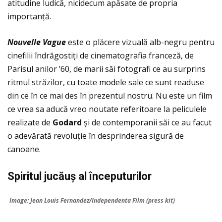
atitudine ludică, nicidecum apăsate de propria
importanţă.
Nouvelle Vague
este o plăcere vizuală alb-negru pentru
cinefilii îndrăgostiţi de cinematografia franceză, de
Parisul anilor ’60, de marii săi fotografi ce au surprins
ritmul străzilor, cu toate modele sale ce sunt readuse
din ce în ce mai des în prezentul nostru. Nu este un film
ce vrea sa aducă vreo noutate referitoare la peliculele
realizate de
Godard
și de contemporanii săi ce au facut
o adevărată revoluţie în desprinderea sigură de
canoane.
Spiritul juc
ău
ș al
începuturilor
Image: Jean Louis Fernandez/Independenta Film (press kit)