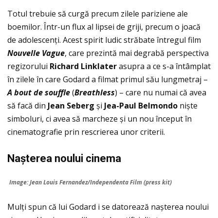
Totul trebuie să curgă precum zilele pariziene ale
boemilor. Într-un flux al lipsei de griji, precum o joacă
de adolescenţi. Acest spirit ludic străbate întregul film
Nouvelle Vague
, care prezintă mai degrabă perspectiva
regizorului
Richard Linklater
asupra a ce s-a întâmplat
în zilele în care Godard a filmat primul său lungmetraj –
A bout de souffle
(
Breathless
) – care nu numai că avea
să facă din
Jean Seberg
și
Jea-Paul Belmondo
niște
simboluri, ci avea să marcheze și un nou început în
cinematografie prin rescrierea unor criterii.
Na
șterea noului cinema
Image: Jean Louis Fernandez/Independenta Film (press kit)
Mulţi spun că lui Godard i se datorează nașterea noului