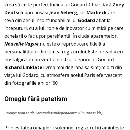
vrea să imite perfect lumea lui Godard. Chiar dacă
Zoey
Deutsch
pare însăși
Jean Seberg
, iar
Marbeck
are
ceva din aerul inconfundabil al lui
Godard
aflat la
începuturi, cu a lui ironie de inovator cu mimică pe care
ochelarii o fac ușor persiflantă. În ciuda aparenţelor,
Nouvelle Vague
nu este o reproducere fidelă a
personalităţilor din lumea regizorului. Este o readucere
nostalgică, în prezentul nostru, a epocii lui Godard.
Richard Linklater
vrea mai degrabă să simţim o zi din
viaţa lui Godard, cu atmosfera acelui Paris efervescent
din fotografiile anilor ’60.
Omagiu f
ăr
ă patetism
Image: Jean Louis Fernandez/Independenta Film (press kit)
Prin evitatea omagierii solemne, regizorul îţi amintește