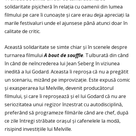
solidaritate pișicheră în relaţia cu oamenii din lumea
filmului pe care îi cunoaște și care erau deja apreciaţi la
marile festivaluri unde el ajunsese până atunci doar în
calitate de critic.
Această solidaritate se simte chiar și în scenele despre
turnarea filmului
A bout de souffle
. Tulburată din când
în când de neîncrederea lui Jean Seberg în viziunea
inedită a lui Godard. Aceasta îi reproșa că nu a pregătit
un scenariu, mizând pe improvizaţie. Este expusă comic
și exasperarea lui Melville, devenit producătorul
filmului, și care îi reproșează și el lui Godard că nu are
seriozitatea unui regizor înzestrat cu autodisciplină,
preferând să programeze filmările când are chef, după
ce zile întregi străbate orașul și cafenelele la modă,
risipind investiţiile lui Melville.