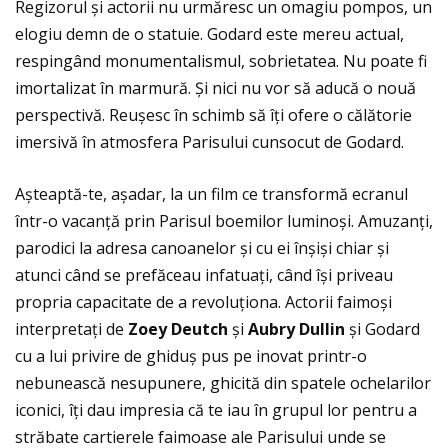
Regizorul și actorii nu urmăresc un omagiu pompos, un
elogiu demn de o statuie. Godard este mereu actual,
respingând monumentalismul, sobrietatea. Nu poate fi
imortalizat în marmură. Şi nici nu vor să aducă o nouă
perspectivă. Reușesc în schimb să îţi ofere o călătorie
imersivă în atmosfera Parisului cunsocut de Godard.
Așteaptă-te, așadar, la un film ce transformă ecranul
într-o vacanţă prin Parisul boemilor luminoși. Amuzanţi,
parodici la adresa canoanelor și cu ei înșiși chiar și
atunci când se prefăceau infatuaţi, când își priveau
propria capacitate de a revoluţiona. Actorii faimoși
interpretaţi de
Zoey Deutch
și
Aubry Dullin
și Godard
cu a lui privire de ghiduș pus pe inovat printr-o
nebunească nesupunere, ghicită din spatele ochelarilor
iconici, îţi dau impresia că te iau în grupul lor pentru a
străbate cartierele faimoase ale Parisului unde se