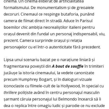
cinema. Un cinema eliberat de artificialitatea
formalismului. De monumentalism și de greoaiele
decoruri. Cinemaul ce respinge butaforia, punând
camera de filmat direct în stradă. Aduce în Parisul
boemilor
chic
ambiţia neorealiștilor italieni pentru
orașul devenit din fundal un personaj indispensabil, viu,
prezent. Camera surprinde orașul și relaţia
personajelor cu el într-o autenticitate fără precedent.
Lipsa unui scenariu bazat pe o naraţiune liniară și
fragmentarea poveștii din
A bout de souffle
în trimiteri
jucăușe la istoria cinemaului, la vedete canonizate
precum Humphrey Bogart, și în dialoguri vizuale
iconoclaste cu filmele-cult de la Hollywood, în special cu
thrillere
poliţiste având în centru personajul masculin
șarmant căruia personajul lui Belmondo încearcă să îi
dea o replica între omagiu ludic și parodie ce nu exclude