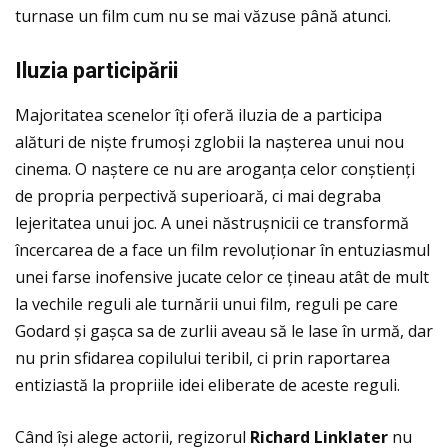
turnase un film cum nu se mai văzuse până atunci.
Iluzia particip
ării
Majoritatea scenelor îţi oferă iluzia de a participa
alături de niște frumoși zglobii la nașterea unui nou
cinema. O naștere ce nu are aroganţa celor conștienţi
de propria perpectivă superioară, ci mai degraba
lejeritatea unui joc. A unei năstrușnicii ce transformă
încercarea de a face un film revoluţionar în entuziasmul
unei farse inofensive jucate celor ce ţineau atât de mult
la vechile reguli ale turnării unui film, reguli pe care
Godard și gașca sa de zurlii aveau să le lase în urmă, dar
nu prin sfidarea copilului teribil, ci prin raportarea
entiziastă la propriile idei eliberate de aceste reguli.
Când își alege actorii, regizorul
Richard Linklater
nu