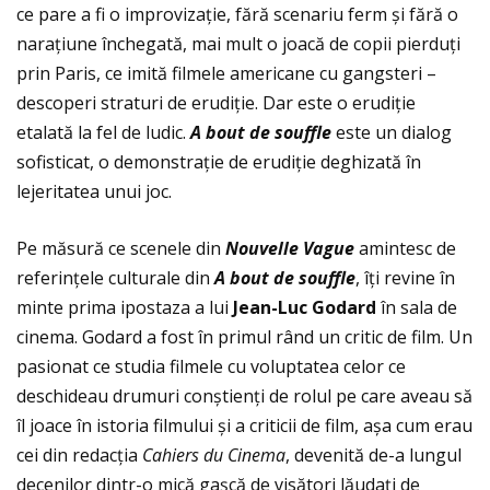
ce pare a fi o improvizaţie, fără scenariu ferm și fără o
naraţiune închegată, mai mult o joacă de copii pierduţi
prin Paris, ce imită filmele americane cu gangsteri –
descoperi straturi de erudiţie. Dar este o erudiţie
etalată la fel de ludic.
A bout de souffle
este un dialog
sofisticat, o demonstraţie de erudiţie deghizată în
lejeritatea unui joc.
Pe măsură ce scenele din
Nouvelle Vague
amintesc de
referinţele culturale din
A bout de souffle
, îţi revine în
minte prima ipostaza a lui
Jean-Luc Godard
în sala de
cinema. Godard a fost în primul rând un critic de film. Un
pasionat ce studia filmele cu voluptatea celor ce
deschideau drumuri conștienţi de rolul pe care aveau să
îl joace în istoria filmului și a criticii de film, așa cum erau
cei din redacţia
Cahiers du Cinema
, devenită de-a lungul
decenilor dintr-o mică gașcă de visători lăudaţi de