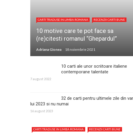
CARTI TRADUSE IN LIMBA ROMANA
RECENZII CARTI BUNE
10 motive care te pot face sa
(re)citesti romanul “Ghepardul”
Adriana Gionea
18 noiembrie 2021
10 carti ale unor scriitoare italiene
contemporane talentate
7 august 2022
32 de carti pentru ultimele zile din va
lui 2023 si nu numai
16 august 2023
CARTI TRADUSE IN LIMBA ROMANA
RECENZII CARTI BUNE