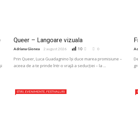
e
Queer – Langoare vizuala
F
10
Adriana Gionea
2 august 2026
0
Ad
o
Prin Queer, Luca Guadagnino își duce marea promisiune –
De
și
aceea de a te prinde într-o vrajă a seducției – la ...
gr
STIRI, EVENIMENTE, FESTIVALURI