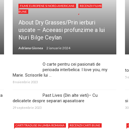
FILME EUROPENE SI NORD-AMERICANE
RECENZII FILME
BUNE
About Dry Grasses/Prin ierburi
uscate – Aceeasi profunzime a lui
Nuri Bilge Ceylan
Adriana Gionea
2 ianuarie 2024
O carte pentru cei pasionati de
perioada interbelica: I love you, my
t
Marie. Scrisorile lui ...
5 
8 noiembrie 2023
ra
Past Lives (Din alte vieti)– Cu
delicatete despre separari apasatoare
s
29 septembrie 2023
30
CARTI TRADUSE IN LIMBA ROMANA
RECENZII CARTI BUNE