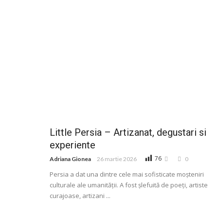
Little Persia – Artizanat, degustari si
experiente
76
Adriana Gionea
26 martie 2026
0
Persia a dat una dintre cele mai sofisticate moșteniri
culturale ale umanității. A fost șlefuită de poeți, artiste
curajoase, artizani ...