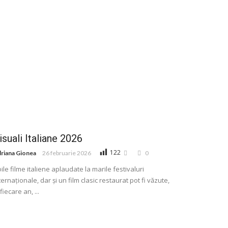
isuali Italiane 2026
122
riana Gionea
26 februarie 2026
0
ile filme italiene aplaudate la marile festivaluri
ternaţionale, dar și un film clasic restaurat pot fi văzute,
 fiecare an, ...