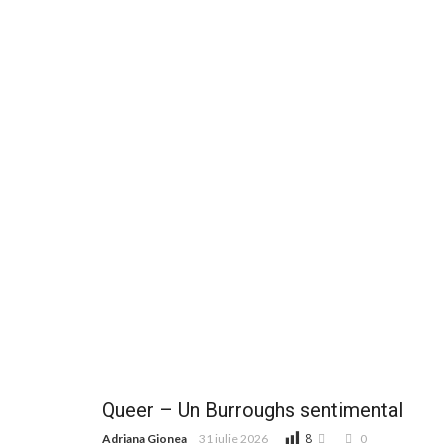
Queer – Un Burroughs sentimental
8
Adriana Gionea
31 iulie 2026
0