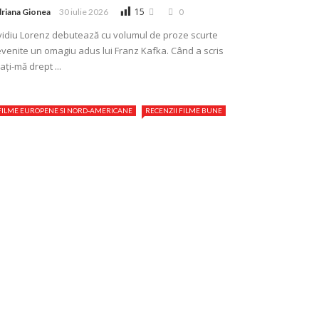
15
riana Gionea
30 iulie 2026
0
idiu Lorenz debutează cu volumul de proze scurte
venite un omagiu adus lui Franz Kafka. Când a scris
aţi-mă drept ...
FILME EUROPENE SI NORD-AMERICANE
RECENZII FILME BUNE