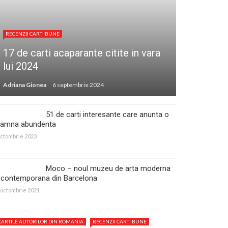
RECENZII CARTI BUNE
17 de carti acaparante citite in vara
lui 2024
Adriana Gionea
6 septembrie 2024
51 de carti interesante care anunta o
oamna abundenta
octombrie 2023
Moco – noul muzeu de arta moderna
i contemporana din Barcelona
 octombrie 2021
CARTILE AUTORILOR DIN ROMANIA
RECENZII CARTI BUNE