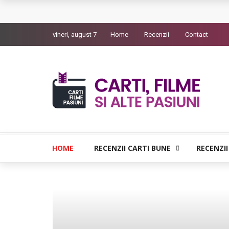
Queer – Un Burroughs sentimental
vineri, august 7
Home
Recenzii
Contact
Bolla – O iubire interzisa din Pristina
Luati-ma drept un vis. Povestiri in K. minor – D
Indragostitii de Franz K. – Justitiarii literaturii
Un artist al foamei – Prozele de la final
HOME
RECENZII CARTI BUNE
RECENZII