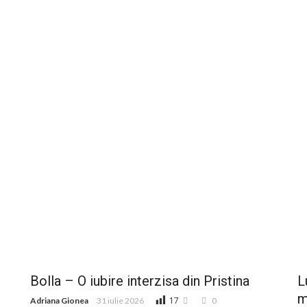
Bolla – O iubire interzisa din Pristina
L
m
17
Adriana Gionea
31 iulie 2026
0