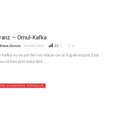
ranz – Omul-Kafka
22
riana Gionea
28 iulie 2026
0
 Kafka nu se pot feri nici măcar cei ce fug de lectură. Este
eu să treci prin viață fără ...
STIRI, EVENIMENTE, FESTIVALURI