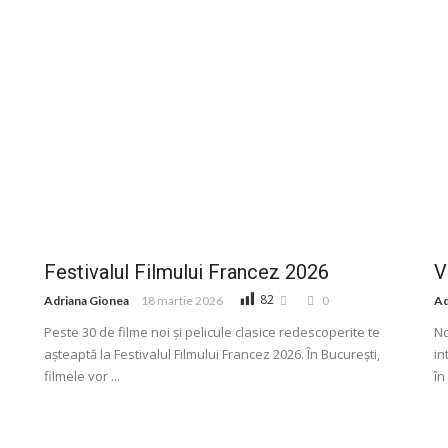
Festivalul Filmului Francez 2026
V
82
Adriana Gionea
18 martie 2026
0
Ad
Peste 30 de filme noi și pelicule clasice redescoperite te
No
așteaptă la Festivalul Filmului Francez 2026. În București,
in
filmele vor ...
în