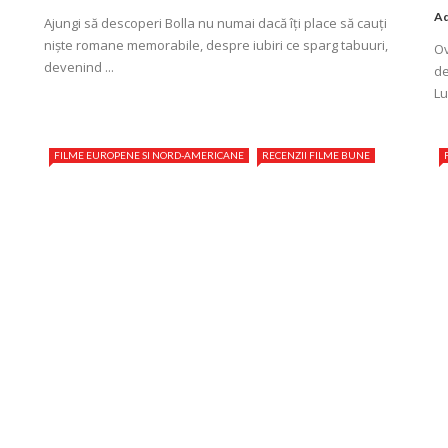
Ad
Ajungi să descoperi Bolla nu numai dacă îţi place să cauţi
niște romane memorabile, despre iubiri ce sparg tabuuri,
Ov
devenind ...
de
Lu
FILME EUROPENE SI NORD-AMERICANE
RECENZII FILME BUNE