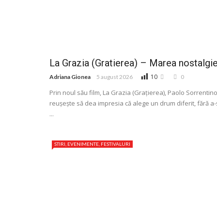
La Grazia (Gratierea) – Marea nostalgi
10
Adriana Gionea
5 august 2026
0
Prin noul său film, La Grazia (Graţierea), Paolo Sorrentin
reușește să dea impresia că alege un drum diferit, fără a-
...
STIRI, EVENIMENTE, FESTIVALURI