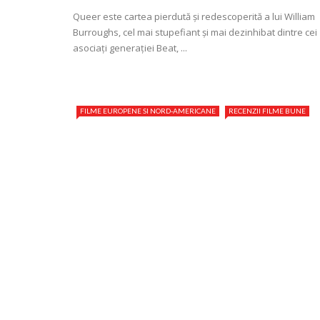
Queer este cartea pierdută și redescoperită a lui William
Burroughs, cel mai stupefiant și mai dezinhibat dintre cei
asociați generației Beat, ...
FILME EUROPENE SI NORD-AMERICANE
RECENZII FILME BUNE