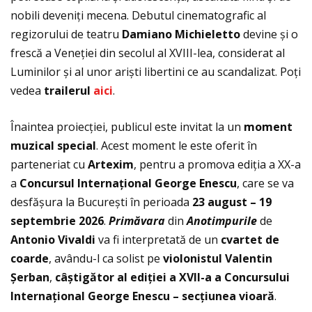
nobili deveniţi mecena. Debutul cinematografic al
regizorului de teatru
Damiano Michieletto
devine și o
frescă a Veneţiei din secolul al XVIII-lea, considerat al
Luminilor și al unor ariști libertini ce au scandalizat. Poţi
vedea
trailerul
aici
.
Înaintea proiecției, publicul este invitat la un
moment
muzical special
. Acest moment le este oferit în
parteneriat cu
Artexim
, pentru a promova ediția a XX-a
a
Concursul Internațional George Enescu
, care se va
desfășura la București în perioada
23 august – 19
septembrie 2026
.
Primăvara
din
Anotimpurile
de
Antonio Vivaldi
va fi interpretată de un
cvartet de
coarde
, avându-l ca solist pe
violonistul Valentin
Șerban
,
câștigător al ediției a XVII-a a Concursului
Internațional George Enescu – secțiunea vioară
.