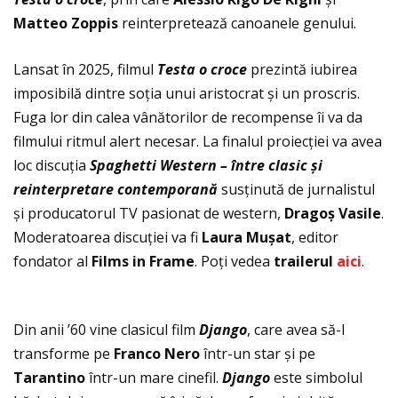
Matteo Zoppis
reinterpretează canoanele genului.
Lansat în 2025, filmul
Testa o croce
prezintă iubirea
imposibilă dintre soţia unui aristocrat și un proscris.
Fuga lor din calea vânătorilor de recompense îi va da
filmului ritmul alert necesar. La finalul proiecţiei va avea
loc discuţia
Spaghetti Western – între clasic și
reinterpretare contemporană
susţinută de jurnalistul
și producatorul TV pasionat de western,
Dragoș Vasile
.
Moderatoarea discuţiei va fi
Laura Mușat
, editor
fondator al
Films in Frame
. Poţi vedea
trailerul
aici
.
Din anii ’60 vine clasicul film
Django
, care avea să-l
transforme pe
Franco Nero
într-un star și pe
Tarantino
într-un mare cinefil.
Django
este simbolul