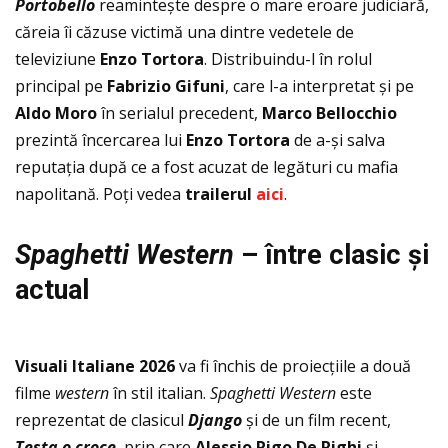
Portobello
reamintește despre o mare eroare judiciară,
căreia îi căzuse victimă una dintre vedetele de
televiziune
Enzo Tortora
. Distribuindu-l în rolul
principal pe
Fabrizio Gifuni
, care l-a interpretat și pe
Aldo Moro
în serialul precedent,
Marco Bellocchio
prezintă încercarea lui
Enzo Tortora
de a-și salva
reputaţia după ce a fost acuzat de legături cu mafia
napolitană. Poţi vedea
trailerul
aici
.
Spaghetti Western
–
între clasic
și
actual
Visuali Italiane 2026
va fi închis de proiecţiile a două
filme
western
în stil italian.
Spaghetti Western
este
reprezentat de clasicul
Django
și de un film recent,
Testa o croce
, prin care
Alessio Rigo De Righi
și