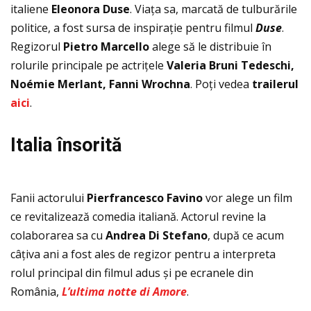
italiene
Eleonora Duse
. Viaţa sa, marcată de tulburările
politice, a fost sursa de inspiraţie pentru filmul
Duse
.
Regizorul
Pietro Marcello
alege să le distribuie în
rolurile principale pe actriţele
Valeria Bruni Tedeschi,
Noémie Merlant, Fanni Wrochna
. Poţi vedea
trailerul
aici
.
Italia
însorit
ă
Fanii actorului
Pierfrancesco Favino
vor alege un film
ce revitalizează comedia italiană. Actorul revine la
colaborarea sa cu
Andrea Di Stefano
, după ce acum
câţiva ani a fost ales de regizor pentru a interpreta
rolul principal din filmul adus și pe ecranele din
România,
L’ultima notte di Amore
.