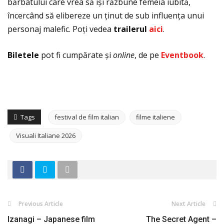
bărbatului care vrea să își răzbune femeia iubită,
încercând să elibereze un ţinut de sub influenţa unui
personaj malefic. Poţi vedea
trailerul
aici
.
Biletele
pot fi cumpărate și
online
, de pe
Eventbook
.
Tags
festival de film italian
filme italiene
Visuali Italiane 2026
Previous Article
Next Article
Izanagi – Japanese film
The Secret Agent –