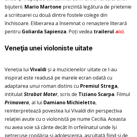
bijuterii.
Mario Martone
prezintă legătura de prietenie
a scriitoarei cu două dintre fostele colege din
închisoare. Eliberarea a însemnat o renaștere literară
pentru
Goliarda Sapienza
. Poţi vedea
trailerul
aici
.
Veneţia unei violoniste uitate
Veneţia lui
Vivaldi
și a muzicienelor uitate ce l-au
inspirat este readusă pe marele ecran odată cu
adaptarea unui roman distins cu
Premiul Strega
,
intitulat
Strabat Mater
, scris de
Tiziano Scarpa
. Filmul
Primavera
, al lui
Damiano Michieletto
,
reinterpretează povestea lui Vivaldi din perspectiva
relaţiei avute cu o violonistă pe nume Cecilia. Aceasta
nu avea voie să cânte decât în orfelinatul unde își
petrecuse copilăria și adolescenţa, ascultată fiind și de