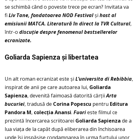
se schimbă când o poveste trece pe ecran? Invitata va
fi
Liv Tane, fondatoarea NOD Festival
și
host al
emisiunii MATCA. Literatură în direct la TVR Cultural
,
într-o
discuție despre fenomenul bestsellerelor
ecranizate.
Goliarda Sapienza și libertatea
Un alt roman ecranizat este și
L’universita di Rebibbia
,
inspirat de anii pe care autoarea lui,
Goliarda
Sapienza
, devenită faimoasă datorită cărţii
Arta
bucuriei
, tradusă de
Corina Popescu
pentru
Editura
Pandora M
,
colec
ţia Anansi
.
Fuori
este filmul ce
prezintă încercarea scriitoarei
Goliarda Sapienza
de a
lua viaţa de la capăt după eliberarea din închisoarea
unde își inspășise condamnarea în urma furtului unor