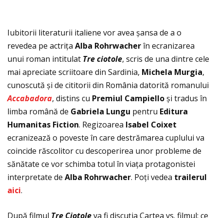
Iubitorii literaturii italiene vor avea șansa de a o
revedea pe actriţa
Alba Rohrwacher
în ecranizarea
unui roman intitulat
Tre ciotole
, scris de una dintre cele
mai apreciate scriitoare din Sardinia,
Michela Murgia
,
cunoscută și de cititorii din România datorită romanului
Accabadora
, distins cu
Premiul Campiello
și tradus în
limba română de
Gabriela Lungu
pentru
Editura
Humanitas Fiction
. Regizoarea
Isabel Coixet
ecranizează o poveste în care destrămarea cuplului va
coincide răscolitor cu descoperirea unor probleme de
sănătate ce vor schimba totul în viaţa protagonistei
interpretate de
Alba Rohrwacher
. Poţi vedea
trailerul
aici
.
După filmul
Tre Ciotole
va fi discuţia Cartea vs. filmul: ce