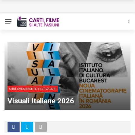
L’Eden a I’aube – Cautarea unor orizonturi mai sigure
The Man Who Sold Air in the Holy Land – Generatia care
poate vindeca
Queer – Un Burroughs sentimental
Bolla – O iubire interzisa din Pristina
Luati-ma drept un vis. Povestiri in K. minor – Dor de Kafka
STIRI, EVENIMENTE, FESTIVALURI
Visuali Italiane 2026