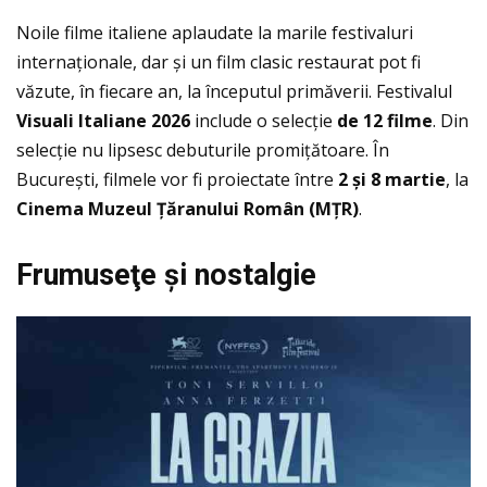
Noile filme italiene aplaudate la marile festivaluri
internaţionale, dar și un film clasic restaurat pot fi
văzute, în fiecare an, la începutul primăverii. Festivalul
Visuali Italiane 2026
include o selecţie
de 12 filme
. Din
selecţie nu lipsesc debuturile promiţătoare. În
București, filmele vor fi proiectate între
2
și 8 martie
, la
Cinema Muzeul
Ţăranului Rom
ân (M
ŢR)
.
Frumuse
ţe
și nostalgie