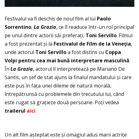
Festivalul va fi deschis de noul film al lui
Paolo
Sorrentino
,
La Grazia
, ce îl readuce într-un rol principal
pe unul dintre actorii săi preferaţi,
Toni Servillo
. Filmul
a fost prezentat și la
Festivalul de Film de la Vene
ţia
,
unde actorul
Toni Servillo
a fost distins cu
Coppa
Volpi pentru cea mai bună interpretare masculin
ă
.
În
La Grazia
, actorul îl interpretează pe Mariano De
Santis, un șef de stat ajuns la finalul mandatului și care
este pus în faţa unei dileme de natură morală,
întrepătrunsă cu problemele din trecutului lui, când
este rugat să graţieze două persoane. Poţi vedea
trailerul
aici
.
Un alt film așteptat este și omagiul adus marii actriţe