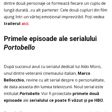
dintre două personaje ce formează fiecare un cuplu de
lungă durată…cu alt partener. Cele două cupluri din film
ajung într-un vârtej emoţional imprevizibil. Poţi vedea
trailerul
aici
.
Primele episoade ale serialului
Portobello
După succesul avut cu serialul dedicat lui Aldo Moro,
unul dintre veteranii cinemaului italian,
Marco
Bellocchio
, revine cu alt serial despre o personalitate,
de data aceasta din lumea televizunii. Noul serial este
intitulat
Portobello
. Vor fi proiectate
primele dou
ă
episoade
ale
serialului ce poate fi v
ăzut
și pe HBO
.