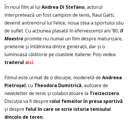
În noul film al lui
Andrea Di Stefano
, actorul
interpretează un fost campion de tenis, Raul Gatti,
devenit antrenorul lui Felice, noua stea a sportului său
de suflet. Cu acţiunea plasată în efervescenţii ani ’80,
Il
Maestro
promite nu numai un film despre maturizare,
prietenie și întâlnirea dintre generaţii, dar și o
luminoasă călătorie pe coastele italiene. Poţi vedea
trailerul
aici
.
Filmul este urmat de o discuție, moderetă de
Andreea
Pietro
șel
, cu
Theodora Dumitrică
, autoare de
newsletter de tenis și colaboratoare la
Treizecizero
.
Discuţia va fi despre
rolul femeilor în presa sportivă
și despre
felul în care se scrie istoria tenisului
dincolo de teren
.