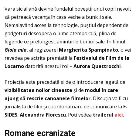
Vara sicialiană devine fundalul poveștii unui copil nevoit
să petreacă vacanţa în casa veche a bunicii sale.
Nemaiavând acces la tehnologie, puștiul dependent de
gadgeturi descoperă o lume atemporală, plină de
legende ce prelungesc amintirile bunicii sale. În filmul
Gioia mia
, al regizoarei
Margherita Spampinato
, o vei
revedea pe actriţa premiată la
Festivalul de Film de la
Locarno
datorită acestui rol –
Aurora Quattrocchi
.
Proiecţia este precedată și de o introducere legată de
vizibilitatea noilor cineaste
și de
modul
în care
ajung s
ă rescrie canoanele filmelor.
Discuţia va fi cu
jurnalista de film și coordonatoare de comunicare la
F-
SIDES
,
Alexandra Florescu
. Poţi vedea
trailerul
aici
.
Romane ecranizate