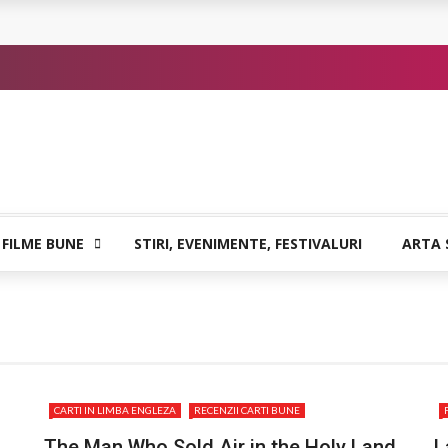
 sigure
atia care poate vindeca
or de Kafka
 FILME BUNE
STIRI, EVENIMENTE, FESTIVALURI
ARTA 
CARTI IN LIMBA ENGLEZA
RECENZII CARTI BUNE
The Man Who Sold Air in the Holy Land
L