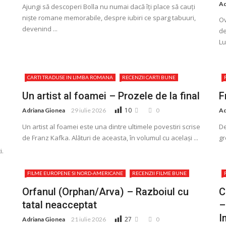
Ad
Ajungi să descoperi Bolla nu numai dacă îţi place să cauţi
niște romane memorabile, despre iubiri ce sparg tabuuri,
Ov
devenind ...
de
Lu
CARTI TRADUSE IN LIMBA ROMANA
RECENZII CARTI BUNE
Un artist al foamei – Prozele de la final
F
10
Adriana Gionea
29 iulie 2026
0
Ad
Un artist al foamei este una dintre ultimele povestiri scrise
De
de Franz Kafka. Alături de aceasta, în volumul cu același ...
gr
i.
FILME EUROPENE SI NORD-AMERICANE
RECENZII FILME BUNE
Orfanul (Orphan/Arva) – Razboiul cu
C
tatal neacceptat
–
I
27
Adriana Gionea
21 iulie 2026
0