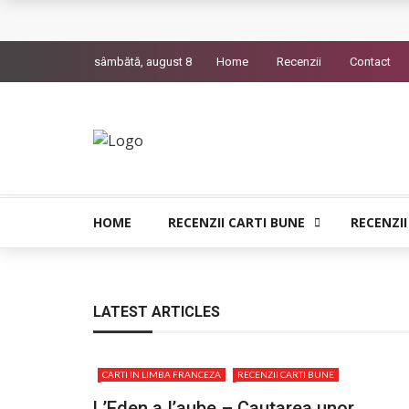
L’Eden a I’aube – Cautarea unor orizonturi mai
sâmbătă, august 8
Home
Recenzii
Contact
The Man Who Sold Air in the Holy Land – Gener
Queer – Un Burroughs sentimental
Bolla – O iubire interzisa din Pristina
Luati-ma drept un vis. Povestiri in K. minor – D
HOME
RECENZII CARTI BUNE
RECENZII
LATEST ARTICLES
CARTI IN LIMBA FRANCEZA
RECENZII CARTI BUNE
L’Eden a I’aube – Cautarea unor