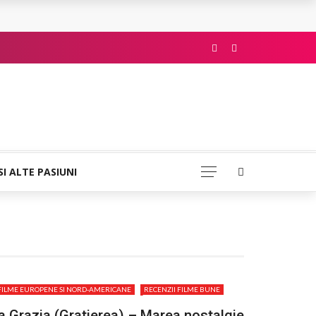
SI ALTE PASIUNI
FILME EUROPENE SI NORD-AMERICANE
RECENZII FILME BUNE
a Grazia (Gratierea) – Marea nostalgie