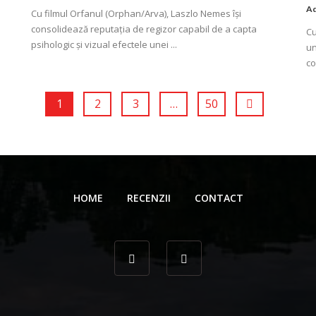
Ad
Cu filmul Orfanul (Orphan/Arva), Laszlo Nemes își
consolidează reputaţia de regizor capabil de a capta
Cu
psihologic și vizual efectele unei ...
un
co
1
2
3
…
50
HOME
RECENZII
CONTACT