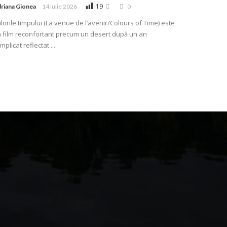
19
riana Gionea
14 iulie 2026
0
lorile timpului (La venue de l’avenir/Colours of Time) este
 film reconfortant precum un desert după un an
mplicat reflectat ...