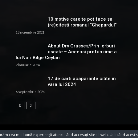
10 motive care te pot face sa
(re)citesti romanul “Ghepardul”
18 noiembrie 2021
About Dry Grasses/Prin ierburi
uscate – Aceeasi profunzime a
lui Nuri Bilge Ceylan
2 ianuarie 2024
17 de carti acaparante citite in
vara lui 2024
6 septembrie 2024
urăm cea mai bună experiență atunci când accesați site-ul web. Utilizând acest s