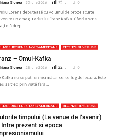
15
riana Gionea
30 iulie 2026
0
idiu Lorenz debutează cu volumul de proze scurte
venite un omagiu adus lui Franz Kafka. Când a scris
aţi-mă drept ...
FILME EUROPENE SI NORD-AMERICANE
RECENZII FILME BUNE
ranz – Omul-Kafka
22
riana Gionea
28 iulie 2026
0
 Kafka nu se pot feri nici măcar cei ce fug de lectură. Este
eu să treci prin viață fără ...
FILME EUROPENE SI NORD-AMERICANE
RECENZII FILME BUNE
ulorile timpului (La venue de l’avenir)
 Intre prezent si epoca
mpresionismului