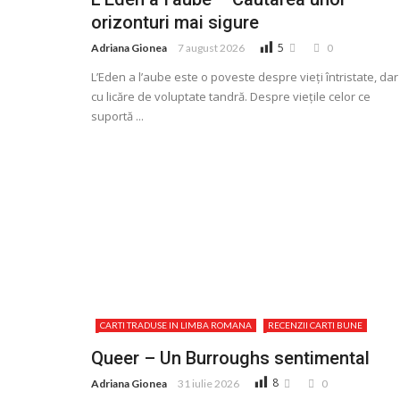
orizonturi mai sigure
5
Adriana Gionea
7 august 2026
0
L’Eden a l’aube este o poveste despre vieţi întristate, dar
cu licăre de voluptate tandră. Despre vieţile celor ce
suportă ...
CARTI TRADUSE IN LIMBA ROMANA
RECENZII CARTI BUNE
Queer – Un Burroughs sentimental
8
Adriana Gionea
31 iulie 2026
0