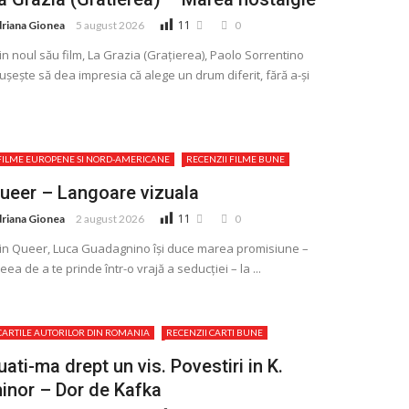
11
riana Gionea
5 august 2026
0
in noul său film, La Grazia (Graţierea), Paolo Sorrentino
ușește să dea impresia că alege un drum diferit, fără a-și
FILME EUROPENE SI NORD-AMERICANE
RECENZII FILME BUNE
ueer – Langoare vizuala
11
riana Gionea
2 august 2026
0
in Queer, Luca Guadagnino își duce marea promisiune –
eea de a te prinde într-o vrajă a seducției – la ...
CARTILE AUTORILOR DIN ROMANIA
RECENZII CARTI BUNE
uati-ma drept un vis. Povestiri in K.
inor – Dor de Kafka