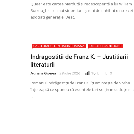
Queer este cartea pierdută și redescoperită a lui William
Burroughs, cel mai stupefiant și mai dezinhibat dintre cei
asociați generației Beat, ...
CARTI TRADUSE IN LIMBA ROMANA
RECENZII CARTI BUNE
Indragostitii de Franz K. – Justitiarii
literaturii
16
Adriana Gionea
29 iulie 2026
0
Romanul Îndrăgostiţii de Franz K. îţi amintește de vorba
înţeleaptă ce spunea că esenţele tari se ţin în sticluţe mic
...