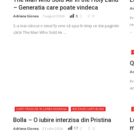
– Generatia care poate vindeca
Ad
6
Adriana Gionea
7 august 2026
0
Pr
re
S-a mai născut o stea! îţi vine să spui în timp ce dai paginile
...
cărţii The Man Who Sold Air ...
Q
Ad
Pr
ac
CARTI TRADUSE IN LIMBA ROMANA
RECENZII CARTI BUNE
Bolla – O iubire interzisa din Pristina
L
m
17
Adriana Gionea
31 iulie 2026
0