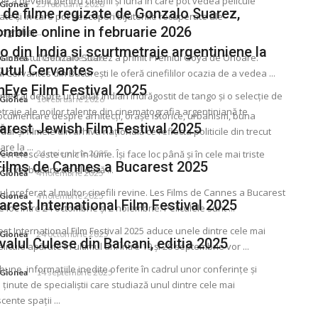
ie a devenit pentru cinefili și luna în care pot vedea pelicule
 Gionea
25 februarie 2026
 de filme regizate de Gonzalo Suarez,
ate și în care pot descoperi bijuteriile recuperate ale
nibile online in februarie 2026
grafiei ...
 din India si scurtmetraje argentiniene la
, cineastul Gonzalo Suarez a primit Premiul Goya de Onoare.
 Gionea
10 februarie 2026
tutul Cervantes
ul Cervantes din București le oferă cinefililor ocazia de a vedea ...
nEye Film Festival 2025
metraj despre un tânăr indian îndrăgostit de tango și o selecţie de
 Gionea
10 februarie 2026
traje ale noilor talente din cinematografia argentiniană te
ocumentare despre arhitecţi, orașe istorice, urbanism, buna
arest Jewish Film Festival 2025
 ...
 dar și filmele din arhiva naţională ce reflecta politicile din trecut
are la ...
 Gionea
vreiesc este unic în lume. Își face loc până și în cele mai triste
21 noiembrie 2025
Films de Cannes a Bucarest 2025
. Te vei bucura de el dacă ...
 Gionea
4 noiembrie 2025
lul preferat al multor cinefili revine. Les Films de Cannes a Bucarest
 Gionea
4 noiembrie 2025
rest International Film Festival 2025
 loc între 24 octombrie și 2 noiembrie. Peliculele sunt ...
st International Film Festival 2025 aduce unele dintre cele mai
 Gionea
24 octombrie 2025
valul Culese din Balcani, editia 2025
icule apărute în ultimul an. Între 19 și 28 septembrie vor ...
bune, informaţiile inedite oferite în cadrul unor conferinţe și
 Gionea
14 septembrie 2025
 ţinute de specialiștii care studiază unul dintre cele mai
ente spaţii ...