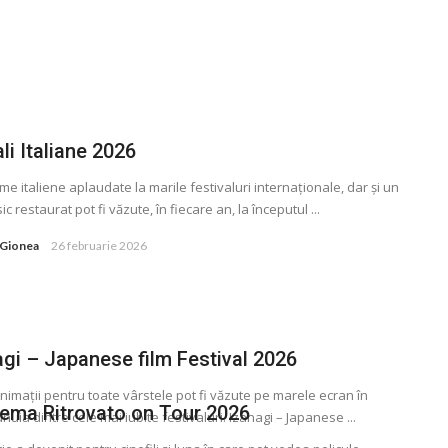
li Italiane 2026
lme italiene aplaudate la marile festivaluri internaţionale, dar și un
sic restaurat pot fi văzute, în fiecare an, la începutul ...
 Gionea
26 februarie 2026
agi – Japanese film Festival 2026
nimaţii pentru toate vârstele pot fi văzute pe marele ecran în
inema Ritrovato on Tour 2026
nuia dintre cele mai iubite festivaluri. Izanagi – Japanese ...