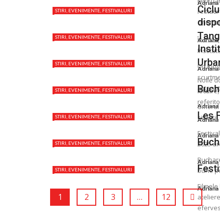
Februar
Adriana
Ciclu
restaur
STIRI, EVENIMENTE, FESTIVALURI
dispo
cinemato
Tango
STIRI, EVENIMENTE, FESTIVALURI
În 2026
Adriana
Insti
Institut
Urba
STIRI, EVENIMENTE, FESTIVALURI
Un lung
Adriana
scurtme
Noile d
Buch
așteaptă
locuire,
STIRI, EVENIMENTE, FESTIVALURI
referito
Adriana
Umorul e
Les 
situații
STIRI, EVENIMENTE, FESTIVALURI
Adriana
Festiva
Adriana
Bucha
2025 are
STIRI, EVENIMENTE, FESTIVALURI
Buchare
Adriana
Festi
bune pel
STIRI, EVENIMENTE, FESTIVALURI
Filmele 
Adriana
1
2
3
…
12
ateliere
efervesc