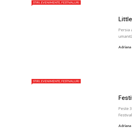
STIRI, EVENIMENTE, FESTIVALURI
Littl
Persia 
umanităț
Adriana
STIRI, EVENIMENTE, FESTIVALURI
Festi
Peste 3
Festival
Adriana