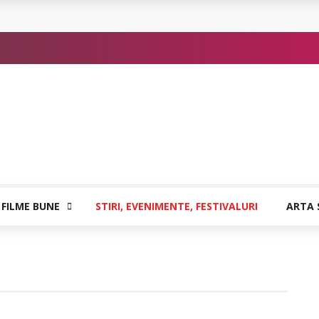
 sigure
atia care poate vindeca
or de Kafka
 FILME BUNE
STIRI, EVENIMENTE, FESTIVALURI
ARTA 