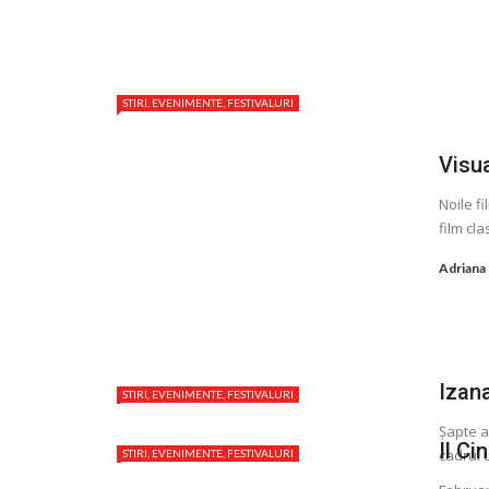
STIRI, EVENIMENTE, FESTIVALURI
Visua
Noile fi
film cla
Adriana
Izan
STIRI, EVENIMENTE, FESTIVALURI
Şapte a
Il C
cadrul u
STIRI, EVENIMENTE, FESTIVALURI