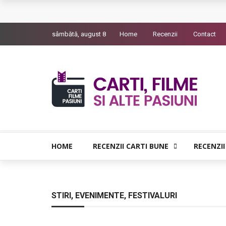
L’Eden a I’aube – Cautarea unor orizonturi mai
sâmbătă, august 8
Home
Recenzii
Contact
The Man Who Sold Air in the Holy Land – Gener
Queer – Un Burroughs sentimental
Bolla – O iubire interzisa din Pristina
Luati-ma drept un vis. Povestiri in K. minor – D
HOME
RECENZII CARTI BUNE
RECENZII
STIRI, EVENIMENTE, FESTIVALURI