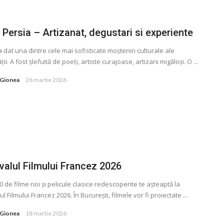
e Persia – Artizanat, degustari si experiente
a dat una dintre cele mai sofisticate moșteniri culturale ale
ii. A fost șlefuită de poeți, artiste curajoase, artizani migăloși. O ...
 Gionea
26 martie 2026
valul Filmului Francez 2026
0 de filme noi și pelicule clasice redescoperite te așteaptă la
ul Filmului Francez 2026. În București, filmele vor fi proiectate ...
 Gionea
18 martie 2026