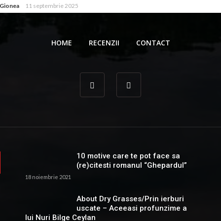
 Gionea
11 septembrie 2025
HOME
RECENZII
CONTACT
10 motive care te pot face sa
(re)citesti romanul “Ghepardul”
18 noiembrie 2021
About Dry Grasses/Prin ierburi
uscate – Aceeasi profunzime a
lui Nuri Bilge Ceylan