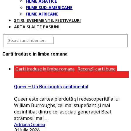
FILME ASIATICE
FILME SUD-AMERICANE
FILME AFRICANE
STIRI, EVENIMENTE, FESTIVALURI
ARTA SI ALTE PASIUNI
Carti traduse in limba romana
Carti traduse in limba romana
Recenzii carti bune
Queer – Un Burroughs sentimental
Queer este cartea pierdută și redescoperită a lui
William Burroughs, cel mai stupefiant și mai
dezinhibat dintre cei asociați generației Beat,
strămoșii mai ...
Adriana Gionea
31 iulie 2026