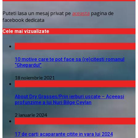
Puteti lasa un mesaj privat pe
aceasta
pagina de
facebook dedicata
Cele mai vizualizate
10 motive care te pot face sa (re)citesti romanul
“Ghepardul”
18 noiembrie 2021
About Dry Grasses/Prin ierburi uscate – Aceeasi
profunzime a lui Nuri Bilge Ceylan
2 ianuarie 2024
17 de carti acaparante citite in vara lui 2024