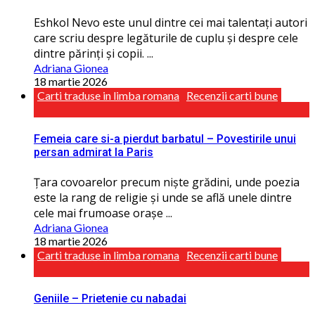
Eshkol Nevo este unul dintre cei mai talentaţi autori
care scriu despre legăturile de cuplu și despre cele
dintre părinţi și copii. ...
Adriana Gionea
18 martie 2026
Carti traduse in limba romana
Recenzii carti bune
Femeia care si-a pierdut barbatul – Povestirile unui
persan admirat la Paris
Ţara covoarelor precum niște grădini, unde poezia
este la rang de religie și unde se află unele dintre
cele mai frumoase orașe ...
Adriana Gionea
18 martie 2026
Carti traduse in limba romana
Recenzii carti bune
Geniile – Prietenie cu nabadai