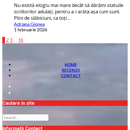
Nu există elogiu mai mare decât să dărâmi statuile
scriitorilor adulaţi, pentru a-i arăta așa cum sunt.
Plini de slăbiciuni, ca toţi ...
Adriana Gionea
1 februarie 2026
1
2
3
…
16
HOME
RECENZII
CONTACT
Cautare in site
Informatii Contact