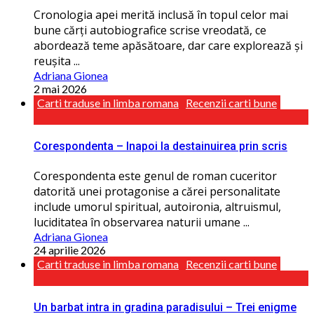
Cronologia apei merită inclusă în topul celor mai
bune cărţi autobiografice scrise vreodată, ce
abordează teme apăsătoare, dar care explorează și
reușita ...
Adriana Gionea
2 mai 2026
Carti traduse in limba romana
Recenzii carti bune
Corespondenta – Inapoi la destainuirea prin scris
Corespondenta este genul de roman cuceritor
datorită unei protagonise a cărei personalitate
include umorul spiritual, autoironia, altruismul,
luciditatea în observarea naturii umane ...
Adriana Gionea
24 aprilie 2026
Carti traduse in limba romana
Recenzii carti bune
Un barbat intra in gradina paradisului – Trei enigme