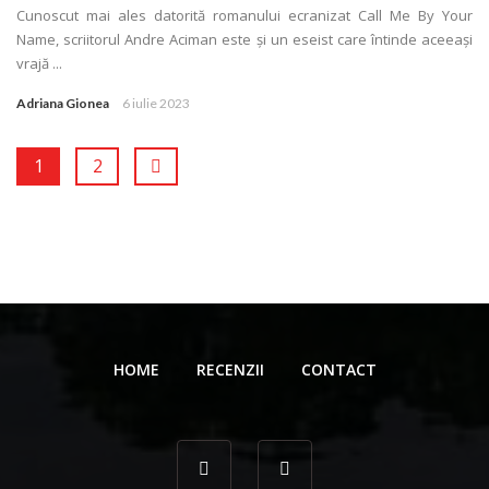
Cunoscut mai ales datorită romanului ecranizat Call Me By Your
Name, scriitorul Andre Aciman este și un eseist care întinde aceeași
vrajă ...
Adriana Gionea
6 iulie 2023
1
2
HOME
RECENZII
CONTACT