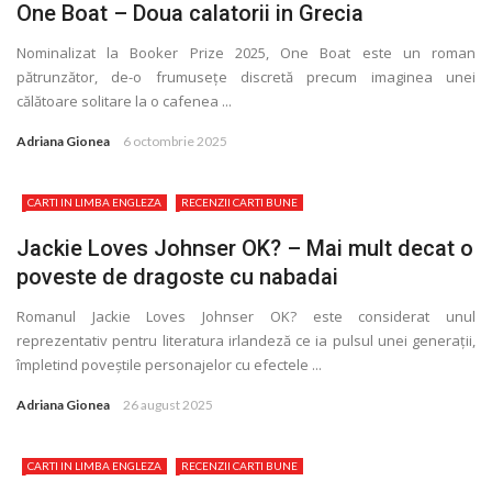
One Boat – Doua calatorii in Grecia
Nominalizat la Booker Prize 2025, One Boat este un roman
pătrunzător, de-o frumuseţe discretă precum imaginea unei
călătoare solitare la o cafenea ...
Adriana Gionea
6 octombrie 2025
CARTI IN LIMBA ENGLEZA
RECENZII CARTI BUNE
Jackie Loves Johnser OK? – Mai mult decat o
poveste de dragoste cu nabadai
Romanul Jackie Loves Johnser OK? este considerat unul
reprezentativ pentru literatura irlandeză ce ia pulsul unei generaţii,
împletind poveștile personajelor cu efectele ...
Adriana Gionea
26 august 2025
CARTI IN LIMBA ENGLEZA
RECENZII CARTI BUNE