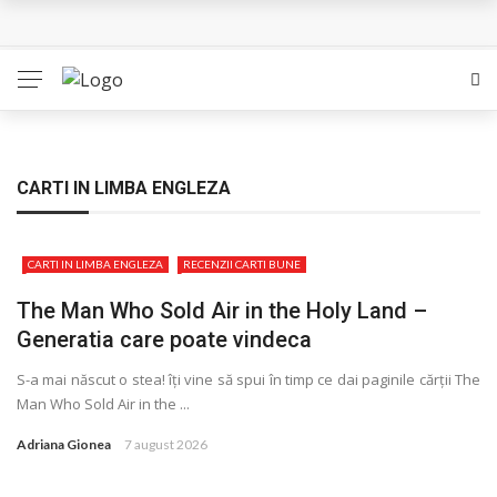
L’Eden a I’aube – Cautarea unor orizonturi mai sigure
The Man Who Sold Air in the Holy Land – Generatia care
poate vindeca
Queer – Un Burroughs sentimental
CARTI IN LIMBA ENGLEZA
Bolla – O iubire interzisa din Pristina
CARTI IN LIMBA ENGLEZA
RECENZII CARTI BUNE
Luati-ma drept un vis. Povestiri in K. minor – Dor de Kafka
The Man Who Sold Air in the Holy Land –
Generatia care poate vindeca
S-a mai născut o stea! îţi vine să spui în timp ce dai paginile cărţii The
Man Who Sold Air in the ...
Adriana Gionea
7 august 2026