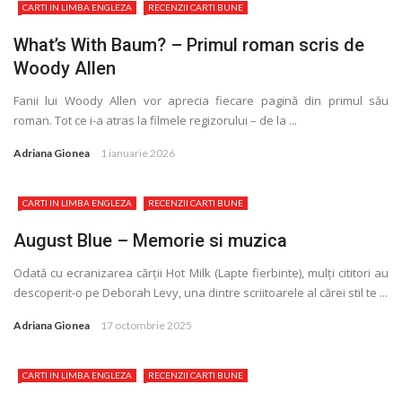
CARTI IN LIMBA ENGLEZA
RECENZII CARTI BUNE
What’s With Baum? – Primul roman scris de
Woody Allen
Fanii lui Woody Allen vor aprecia fiecare pagină din primul său
roman. Tot ce i-a atras la filmele regizorului – de la ...
Adriana Gionea
1 ianuarie 2026
CARTI IN LIMBA ENGLEZA
RECENZII CARTI BUNE
August Blue – Memorie si muzica
Odată cu ecranizarea cărții Hot Milk (Lapte fierbinte), mulți cititori au
descoperit-o pe Deborah Levy, una dintre scriitoarele al cărei stil te ...
Adriana Gionea
17 octombrie 2025
CARTI IN LIMBA ENGLEZA
RECENZII CARTI BUNE