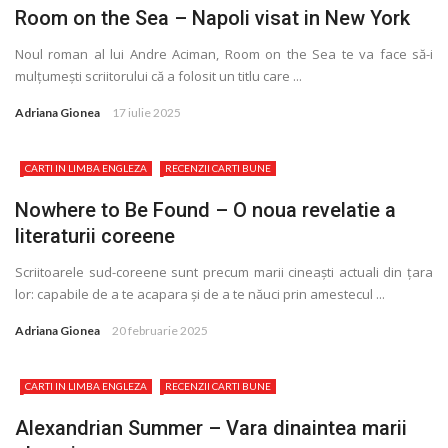
Room on the Sea – Napoli visat in New York
Noul roman al lui Andre Aciman, Room on the Sea te va face să-i
mulţumești scriitorului că a folosit un titlu care ...
Adriana Gionea
17 iulie 2025
CARTI IN LIMBA ENGLEZA
RECENZII CARTI BUNE
Nowhere to Be Found – O noua revelatie a
literaturii coreene
Scriitoarele sud-coreene sunt precum marii cineaști actuali din ţara
lor: capabile de a te acapara și de a te năuci prin amestecul ...
Adriana Gionea
20 februarie 2025
CARTI IN LIMBA ENGLEZA
RECENZII CARTI BUNE
Alexandrian Summer – Vara dinaintea marii