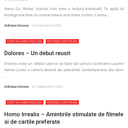
Amos Oz: Writer, Activist, Icon este o lectură esenţială. Te ajută să
înţelegi mai bine nu numai lumea unui mare scriitor. Cartea ...
Adriana Gionea
22 noiembrie 2023
CARTI IN LIMBA ENGLEZA
RECENZII CARTI BUNE
Dolores – Un debut reusit
Dolores este un debut care te va face să-i prezici scriitoarei Lauren
Aimee Curtis o carieră demnă de autoarele contemporane ale căror
...
Adriana Gionea
27 septembrie 2023
CARTI IN LIMBA ENGLEZA
RECENZII CARTI BUNE
Homo Irrealis – Amintirile stimulate de filmele
si de cartile preferate