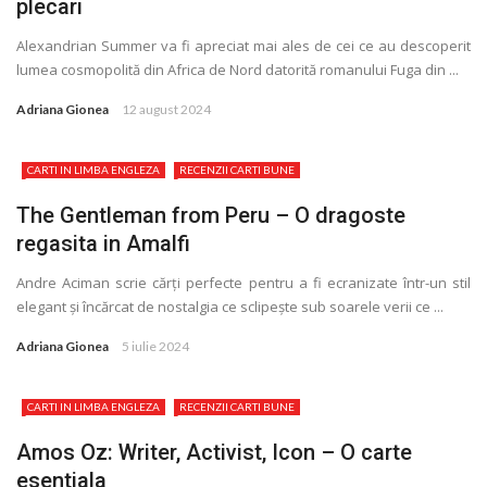
plecari
Alexandrian Summer va fi apreciat mai ales de cei ce au descoperit
lumea cosmopolită din Africa de Nord datorită romanului Fuga din ...
Adriana Gionea
12 august 2024
CARTI IN LIMBA ENGLEZA
RECENZII CARTI BUNE
The Gentleman from Peru – O dragoste
regasita in Amalfi
Andre Aciman scrie cărţi perfecte pentru a fi ecranizate într-un stil
elegant și încărcat de nostalgia ce sclipește sub soarele verii ce ...
Adriana Gionea
5 iulie 2024
CARTI IN LIMBA ENGLEZA
RECENZII CARTI BUNE
Amos Oz: Writer, Activist, Icon – O carte
esentiala