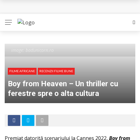
Queer – Un Burroughs sentimental
Bolla – O iubire interzisa din Pristina
Luati-ma drept un vis. Povestiri in K. minor – Dor de Kafka
Indragostitii de Franz K. – Justitiarii literaturii
image: badunicorn.ro
Un artist al foamei – Prozele de la final
FILME AFRICANE
RECENZII FILME BUNE
Boy from Heaven – Un thriller cu
ferestre spre o alta cultura
Premiat datorită scenariului la Cannes 2022,
Boy from