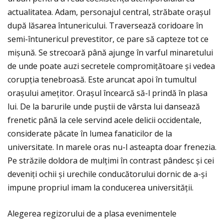
actualitatea. Adam, personajul central, străbate orașul
după lăsarea întunericului. Traversează coridoare în
semi-întunericul prevestitor, ce pare să capteze tot ce
mișună. Se strecoară până ajunge în varful minaretului
de unde poate auzi secretele compromiţătoare și vedea
corupţia tenebroasă. Este aruncat apoi în tumultul
orașului ameţitor. Orașul încearcă să-l prindă în plasa
lui. De la barurile unde puștii de vârsta lui dansează
frenetic până la cele servind acele delicii occidentale,
considerate păcate în lumea fanaticilor de la
universitate. In marele oras nu-l asteapta doar frenezia.
Pe străzile doldora de mulţimi în contrast pândesc și cei
deveniţi ochii și urechile conducătorului dornic de a-și
impune propriul imam la conducerea universităţii.
Alegerea regizorului de a plasa evenimentele