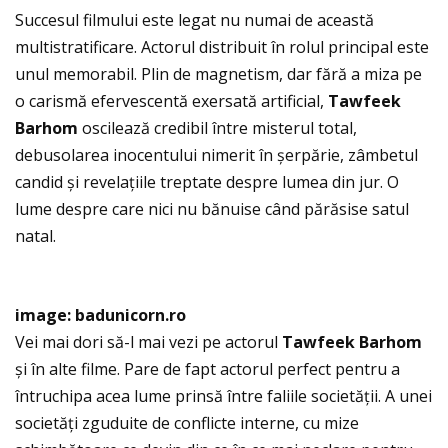
Succesul filmului este legat nu numai de această
multistratificare. Actorul distribuit în rolul principal este
unul memorabil. Plin de magnetism, dar fără a miza pe
o carismă efervescentă exersată artificial,
Tawfeek
Barhom
oscilează credibil între misterul total,
debusolarea inocentului nimerit în șerpărie, zâmbetul
candid și revelaţiile treptate despre lumea din jur. O
lume despre care nici nu bănuise când părăsise satul
natal.
image: badunicorn.ro
Vei mai dori să-l mai vezi pe actorul
Tawfeek Barhom
și în alte filme. Pare de fapt actorul perfect pentru a
întruchipa acea lume prinsă între faliile societăţii. A unei
societăţi zguduite de conflicte interne, cu mize