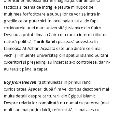
oriental. Stimulează astfel imaginaţia, dar amplifică
tacticos și teama de intrigile ţesute minuţios de
mulţimea forfotitoare a supușilor ce vor să intre în
graţiile celor puternici. În locul palatului ai de fapt
coridoarele unei mari universităţi islamice din Cairo.
Deși nu a putut filma la Cairo din cauza interdicţiilor de
natură politică,
Tarik Saleh
plasează povestea în
faimoasa Al-Azhar. Aceasta este una dintre cele mai
vechi și influente universităţi din spaţiul islamic. Sultani
cuceritori și președinţi au încercat s-o controleze, dar n-
au reușit până la capăt.
Boy from Heaven
îţi stimulează în primul rând
curiozitatea. Așadar, după film vei dori să descoperi mai
multe detalii despre cărturarii din Egiptul islamic.
Despre relaţia lor complicată nu numai cu puterea (mai
mult sau mai puţin) laică, reformistă, ci mai ales cu