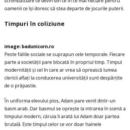
schimbătoare ce devin din ce în ce mai neclare pentru
oamenii ce își doresc să stea departe de jocurile puterii.
Timpuri
î
n coliziune
image: badunicorn.ro
Peste faliile sociale se suprapun cele temporale. Fiecare
parte a societăţii pare blocată în propriul timp. Timpul
modernităţii și cel în care ar vrea să oprească lumea
clericii aflaţi la conducerea universităţii sunt despărţite
de o prăpastie.
În uniforma elevului pios, Adam pare venit dintr-un
basm arab. Dar basmul se oprește la intrarea în scenă a
timpului modern, căruia îi arată lui Adam doar partea
brutală. Este timpul celor ce vor doar hainele