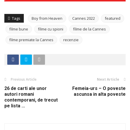
Tags
Boy from Heaven
Cannes 2022
featured
filme bune
filme cu spioni
filme de la Cannes
filme premiate la Cannes
recenzie
Previous Article
Next Article
26 de carti ale unor
Femeia-urs – O poveste
autori romani
ascunsa in alta poveste
contemporani, de trecut
pe lista ...