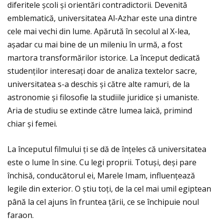
diferitele școli și orientări contradictorii. Devenită
emblematică, universitatea Al-Azhar este una dintre
cele mai vechi din lume. Apărută în secolul al X-lea,
așadar cu mai bine de un mileniu în urmă, a fost
martora transformărilor istorice. La început dedicată
studenţilor interesaţi doar de analiza textelor sacre,
universitatea s-a deschis și către alte ramuri, de la
astronomie și filosofie la studiile juridice și umaniste.
Aria de studiu se extinde către lumea laică, primind
chiar și femei.
La începutul filmului ţi se dă de înţeles că universitatea
este o lume în sine. Cu legi proprii. Totuși, deși pare
închisă, conducătorul ei, Marele Imam, influenţează
legile din exterior. O știu toţi, de la cel mai umil egiptean
până la cel ajuns în fruntea ţării, ce se închipuie noul
faraon.