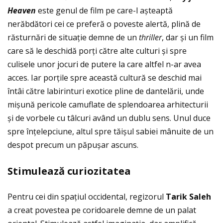
Heaven
este genul de film pe care-l așteaptă
nerăbdători cei ce preferă o poveste alertă, plină de
răsturnări de situaţie demne de un
thriller
, dar și un film
care să le deschidă porţi către alte culturi și spre
culisele unor jocuri de putere la care altfel n-ar avea
acces. Iar porţile spre această cultură se deschid mai
întâi către labirinturi exotice pline de dantelării, unde
mișună pericole camuflate de splendoarea arhitecturii
și de vorbele cu tâlcuri având un dublu sens. Unul duce
spre înţelepciune, altul spre tăișul sabiei mânuite de un
despot precum un păpușar ascuns.
Stimuleaz
ă curiozitatea
Pentru cei din spaţiul occidental, regizorul
Tarik Saleh
a creat povestea pe coridoarele demne de un palat