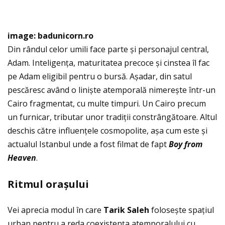
image: badunicorn.ro
Din rândul celor umili face parte și personajul central,
Adam. Inteligenţa, maturitatea precoce și cinstea îl fac
pe Adam eligibil pentru o bursă. Așadar, din satul
pescăresc având o liniște atemporală nimerește într-un
Cairo fragmentat, cu multe timpuri. Un Cairo precum
un furnicar, tributar unor tradiţii constrângătoare. Altul
deschis către influenţele cosmopolite, așa cum este și
actualul Istanbul unde a fost filmat de fapt
Boy from
Heaven
.
Ritmul ora
ș
ului
Vei aprecia modul în care
Tarik Saleh
folosește spaţiul
urban pentru a reda coexistenţa atemporalului cu