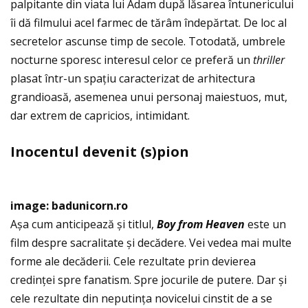
palpitante din viata lui Adam după lăsarea întunericului
îi dă filmului acel farmec de tărâm îndepărtat. De loc al
secretelor ascunse timp de secole. Totodată, umbrele
nocturne sporesc interesul celor ce preferă un
thriller
plasat într-un spaţiu caracterizat de arhitectura
grandioasă, asemenea unui personaj maiestuos, mut,
dar extrem de capricios, intimidant.
Inocentul devenit (s)pion
image: badunicorn.ro
Așa cum anticipează și titlul,
Boy from Heaven
este un
film despre sacralitate și decădere. Vei vedea mai multe
forme ale decăderii. Cele rezultate prin devierea
credinţei spre fanatism. Spre jocurile de putere. Dar și
cele rezultate din neputinţa novicelui cinstit de a se