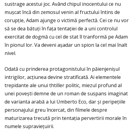
sustrage acestui joc. Având chipul inocentului ce nu
mușcat încă din zemosul venin al fructului întins de
corupţie, Adam ajunge o victimă perfectă. Cei ce nu vor
să se dea bătuţi în faţa tentaţiei de a uni controlul
exercitat de dogmă cu cel de stat îl tranformă pe Adam
în pionul lor. Va deveni așadar un spion la cel mai înalt
nivel.
Odată cu prinderea protagonistului în păienjenișul
intrigilor, acţiunea devine stratificată. Ai elementele
trepidante ale unui thtiller politic, miezul profund al
unei povești demne de un roman de suspans imaginat
de varianta arabă a lui Umberto Eco, dar și peripeţiile
personajului greu încercat, din filmele despre
maturizarea trecută prin tentaţia pervertirii morale în
numele supravieţuirii.