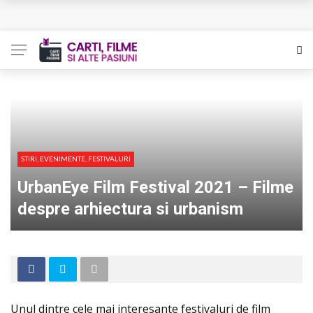
L’Eden a I’aube – Cautarea unor orizonturi mai sigure
The Man Who Sold Air in the Holy Land – Generatia care
poate vindeca
Queer – Un Burroughs sentimental
Bolla – O iubire interzisa din Pristina
STIRI, EVENIMENTE, FESTIVALURI
Luati-ma drept un vis. Povestiri in K. minor – Dor de Kafka
UrbanEye Film Festival 2021 – Filme
despre arhiectura si urbanism
Unul dintre cele mai interesante festivaluri de film