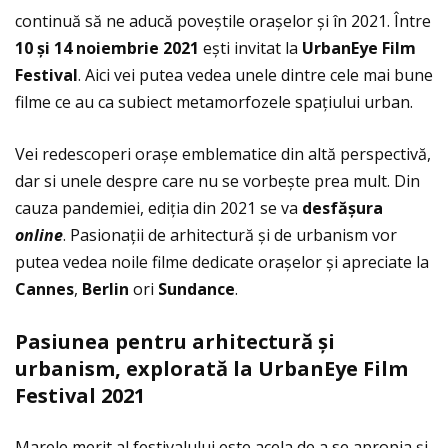
continuă să ne aducă poveștile orașelor și în 2021. Între
10
ș
i 14 noiembrie 2021
ești invitat la
UrbanEye Film
Festival
. Aici vei putea vedea unele dintre cele mai bune
filme ce au ca subiect metamorfozele spaţiului urban.
Vei redescoperi orașe emblematice din altă perspectivă,
dar si unele despre care nu se vorbește prea mult. Din
cauza pandemiei, ediţia din 2021 se va
desf
ăș
ura
online
. Pasionaţii de arhitectură și de urbanism vor
putea vedea noile filme dedicate orașelor și apreciate la
Cannes
,
Berlin
ori
Sundance
.
Pasiunea pentru arhitectur
ă
ș
i
urbanism, explorat
ă
la UrbanEye Film
Festival 2021
Marele merit al festivalului este acela de a se apropia și