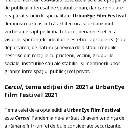
de publicul interesat de spaţiul urban, dar care nu are
neapărat studii de specialitate.
UrbanEye Film Festival
demonstrează astfel că arhitectura și urbanismul
vorbesc de fapt pe limba tuturor, deoarece reflectă
visurile, speranţele, idealurile estetice, apropierea (sau
depărtarea) de natură și nevoia de a stabili regulile
nescrise din relaţiile cu prietenii, vecinii, grupurile
sociale, instituţiile sau ale stabilirii și menţinerii unor
graniţe între spaţiul public și cel privat.
Cercul
, tema edi
ţ
iei din 2021 a
UrbanEye
Film Festival 2021
Tema celei de-a opta ediţii a
UrbanEye Film Festival
este
Cercul
. Pandemia ne-a arătat că avem tendinţa de
a rămâne într-un fel de bule considerate securizante.