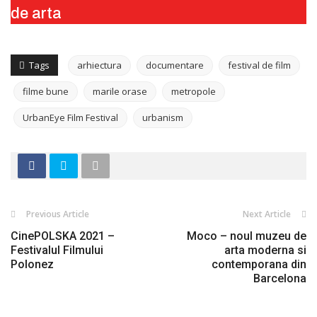
de arta
Tags
arhiectura
documentare
festival de film
filme bune
marile orase
metropole
UrbanEye Film Festival
urbanism
Previous Article
Next Article
CinePOLSKA 2021 –
Moco – noul muzeu de
Festivalul Filmului
arta moderna si
Polonez
contemporana din
Barcelona