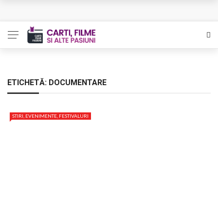
L’Eden a I’aube – Cautarea unor orizonturi mai sigure
The Man Who Sold Air in the Holy Land – Generatia care
poate vindeca
Queer – Un Burroughs sentimental
ETICHETĂ:
DOCUMENTARE
Bolla – O iubire interzisa din Pristina
STIRI, EVENIMENTE, FESTIVALURI
Luati-ma drept un vis. Povestiri in K. minor – Dor de Kafka