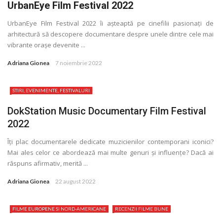
UrbanEye Film Festival 2022
UrbanEye Film Festival 2022 îi așteaptă pe cinefilii pasionaţi de
arhitectură să descopere documentare despre unele dintre cele mai
vibrante orașe devenite ...
Adriana Gionea
7 noiembrie 2022
STIRI, EVENIMENTE, FESTIVALURI
DokStation Music Documentary Film Festival
2022
Îţi plac documentarele dedicate muzicienilor contemporani iconici?
Mai ales celor ce abordează mai multe genuri și influenţe? Dacă ai
răspuns afirmativ, merită ...
Adriana Gionea
22 august 2022
FILME EUROPENE SI NORD-AMERICANE
RECENZII FILME BUNE