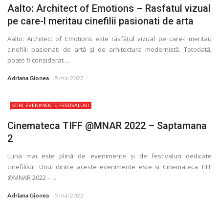
Aalto: Architect of Emotions – Rasfatul vizual
pe care-l meritau cinefilii pasionati de arta
Aalto: Architect of Emotions este răsfăţul vizual pe care-l meritau
cinefilii pasionaţi de artă și de arhitectura modernistă. Totodată,
poate fi considerat ...
Adriana Gionea
5 mai 2022
STIRI, EVENIMENTE, FESTIVALURI
Cinemateca TIFF @MNAR 2022 – Saptamana
2
Luna mai este plină de evenimente și de festivaluri dedicate
cinefililor. Unul dintre aceste evenimente este și Cinemateca TIFF
@MNAR 2022 – ...
Adriana Gionea
5 mai 2022