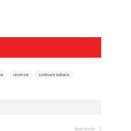
na
recenzie
scriitoare italiana
Next Article