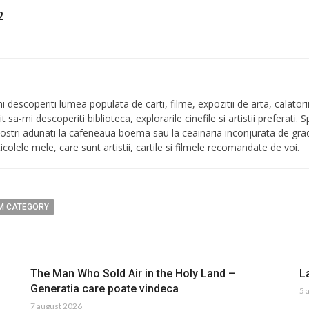
2
i descoperiti lumea populata de carti, filme, expozitii de arta, calatori
vit sa-mi descoperiti biblioteca, explorarile cinefile si artistii preferati. 
ii vostri adunati la cafeneaua boema sau la ceainaria inconjurata de g
icolele mele, care sunt artistii, cartile si filmele recomandate de voi.
M CATEGORY
The Man Who Sold Air in the Holy Land –
L
Generatia care poate vindeca
5 
7 august 2026