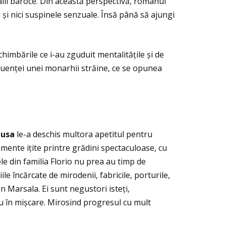
talii baroce. Din această perspectivă, romanul
, și nici suspinele senzuale. Însă până să ajungi
himbările ce i-au zguduit mentalităţile și de
nfluenţei unei monarhii străine, ce se opunea
usa
le-a deschis multora apetitul pentru
namente iţite printre grădini spectaculoase, cu
e din familia Florio nu prea au timp de
le încărcate de mirodenii, fabricile, porturile,
n Marsala. Ei sunt negustori isteţi,
eu în mișcare. Mirosind progresul cu mult