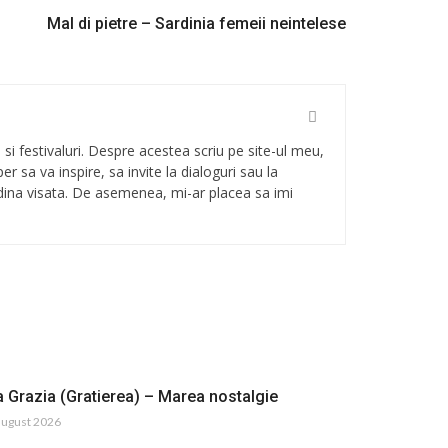
Mal di pietre – Sardinia femeii neintelese
i si festivaluri. Despre acestea scriu pe site-ul meu,
Sper sa va inspire, sa invite la dialoguri sau la
radina visata. De asemenea, mi-ar placea sa imi
a Grazia (Gratierea) – Marea nostalgie
august 2026