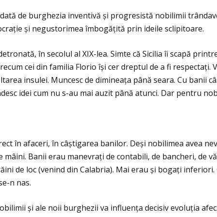
 dată de burghezia inventivă și progresistă nobilimii trândav
tocraţie și negustorimea îmbogăţită prin ideile sclipitoare.
ronată, în secolul al XIX-lea. Simte că Sicilia îi scapă printr
ecum cei din familia Florio își cer dreptul de a fi respectaţi. 
zvoltarea insulei. Muncesc de dimineaţa până seara. Cu banii c
esc idei cum nu s-au mai auzit până atunci. Dar pentru nobili
irect în afaceri, în câștigarea banilor. Deși nobilimea avea n
âini. Banii erau manevraţi de contabili, de bancheri, de văta
ni de loc (venind din Calabria). Mai erau și bogaţi inferiori. O
ise-n nas.
bilimii și ale noii burghezii va influenţa decisiv evoluţia afect