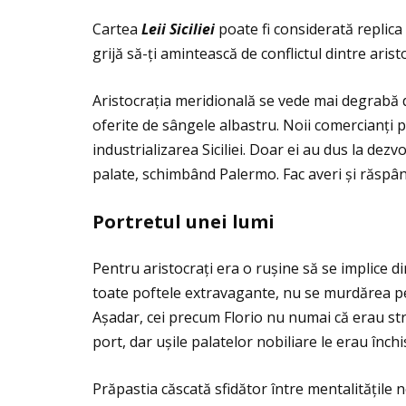
Cartea
Leii Siciliei
poate fi considerată replica
grijă să-ţi amintească de conflictul dintre aris
Aristocraţia meridională se vede mai degrabă det
oferite de sângele albastru. Noii comercianţi pr
industrializarea Siciliei. Doar ei au dus la de
palate, schimbând Palermo. Fac averi și răspând
Portretul unei lumi
Pentru aristocraţi era o rușine să se implice d
toate poftele extravagante, nu se murdărea pe m
Așadar, cei precum Florio nu numai că erau străi
port, dar ușile palatelor nobiliare le erau înch
Prăpastia căscată sfidător între mentalităţile no