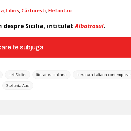
ra
,
Libris
,
Cărturești
,
Elefant.ro
 despre Sicilia, intitulat
Albatrosul
.
 care te subjuga
Leii Siciliei
literatura italiana
literatura italiana contempora
Stefania Auci