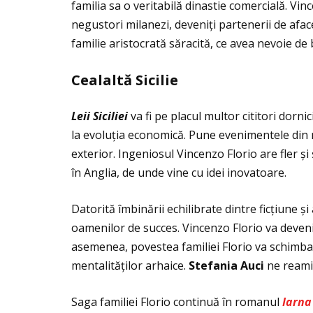
familia sa o veritabilă dinastie comercială. Vi
negustori milanezi, deveniţi partenerii de aface
familie aristocrată săracită, ce avea nevoie de
Cealalt
ă
Sicilie
Leii Siciliei
va fi pe placul multor cititori dornici
la evoluţia economică. Pune evenimentele din r
exterior. Ingeniosul Vincenzo Florio are fler și
în Anglia, de unde vine cu idei inovatoare.
Datorită îmbinării echilibrate dintre ficţiune și
oamenilor de succes. Vincenzo Florio va deveni 
asemenea, povestea familiei Florio va schimba
mentalităţilor arhaice.
Stefania Auci
ne reamin
Saga familiei Florio continuă în romanul
Iarna 