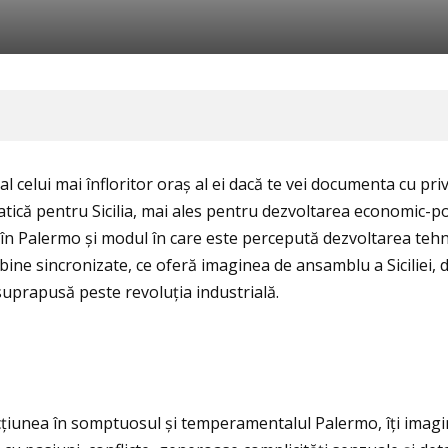
l celui mai înfloritor oraș al ei dacă te vei documenta cu privi
matică pentru Sicilia, mai ales pentru dezvoltarea economic-p
în Palermo și modul în care este percepută dezvoltarea tehnol
bine sincronizate, ce oferă imaginea de ansamblu a Siciliei, d
 suprapusă peste revoluţia industrială.
unea în somptuosul și temperamentalul Palermo, îţi imaginezi