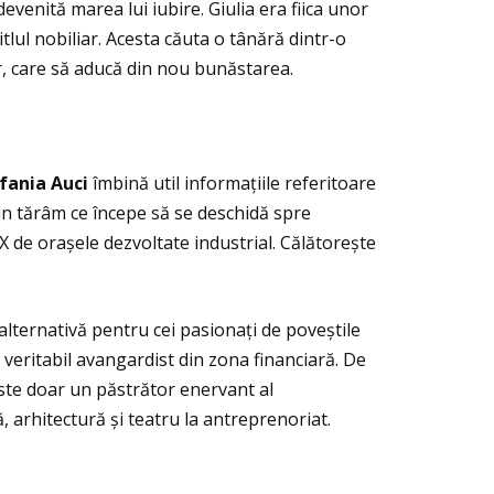
evenită marea lui iubire. Giulia era fiica unor
tlul nobiliar. Acesta căuta o tânără dintr-o
or, care să aducă din nou bunăstarea.
fania Auci
îmbină util informaţiile referitoare
 un tărâm ce începe să se deschidă spre
XIX de orașele dezvoltate industrial. Călătorește
o alternativă pentru cei pasionaţi de poveștile
 veritabil avangardist din zona financiară. De
ste doar un păstrător enervant al
ă, arhitectură și teatru la antreprenoriat.