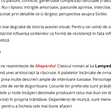
te cu pasiuni, conflicte, generoase complicităţi senzuale și de
. Nu-i lipsesc intrigile amoroase, pasiunile aprinse, interzise
cinat prin detaliile ce-ţi lărgesc perspectiva asupra Siciliei.
mai degrabă de istoria acestei insule. Pentru cei uimiţi de sc
tărind influenţa sicilienilor ca formă de rezistenţă în fata i
itică.
l
a ne reamintește de
Ghepardul
. Clasicul roman al lui
Lamped
nând unei aristocraţii la răscruce. A palatelor încărcate de or
prea multe descrieri ample de interioare luxoase. Personajel
zite de verile dogoritoare. Locurile lor preferate sunt prăvălii
le și noile încăperi destinate producerii celui mai bun vin di
harisiţi în propria trândăvie. Dependenţi de muncă, sunt mer
lat pentru a încheia cele mai bune afaceri.