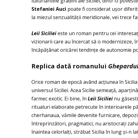
luxuriantele gradini ale Siciliei, dintr-o poves
Stefaniei Auci
poate fi considerat ușor diferit
la miezul senzualităţii meridionale, vei trece fas
Leii Siciliei
este un roman pentru cei interesaţi 
vizionarii care au încercat să o modernizeze, în
încăpăţânat oricărei tendinţe de autonomie pol
Replica dat
ă
romanului
Ghepardu
Orice roman de epocă având acţiunea în Sicili
universul Siciliei. Acea Sicilie semeaţă, aparţi
farmec exotic. Ei bine, în
Leii Siciliei
nu găsesti 
ritualuri elaborate petrecute în interioarele pă
cherhanaua, vămile devenite furnicare, depozite
întreprinzători, pragmatici, nu aristocraţi za
înaintea celorlalţi, străbat Sicilia în lung și-n 