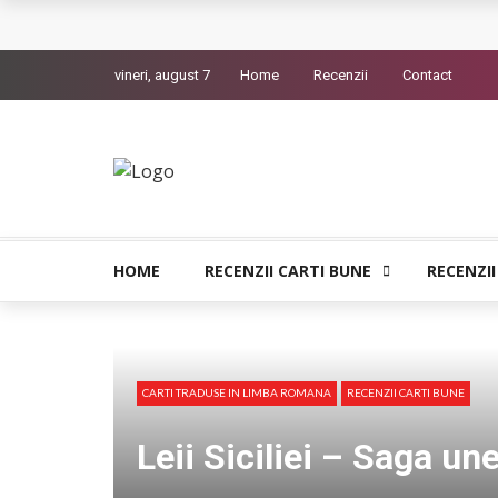
L’Eden a I’aube – Cautarea unor orizonturi mai
vineri, august 7
Home
Recenzii
Contact
The Man Who Sold Air in the Holy Land – Gener
Queer – Un Burroughs sentimental
Bolla – O iubire interzisa din Pristina
Luati-ma drept un vis. Povestiri in K. minor – D
HOME
RECENZII CARTI BUNE
RECENZII
CARTI TRADUSE IN LIMBA ROMANA
RECENZII CARTI BUNE
Leii Siciliei – Saga une