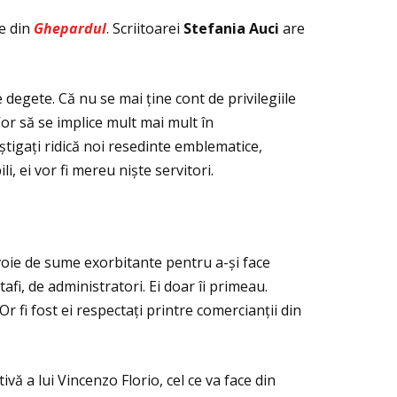
e din
Ghepardul
. Scriitoarei
Stefania Auci
are
e degete. Că nu se mai ţine cont de privilegiile
Vor să se implice mult mai mult în
âștigaţi ridică noi resedinte emblematice,
, ei vor fi mereu niște servitori.
evoie de sume exorbitante pentru a-și face
fi, de administratori. Ei doar îi primeau.
r fi fost ei respectaţi printre comercianţii din
ivă a lui Vincenzo Florio, cel ce va face din