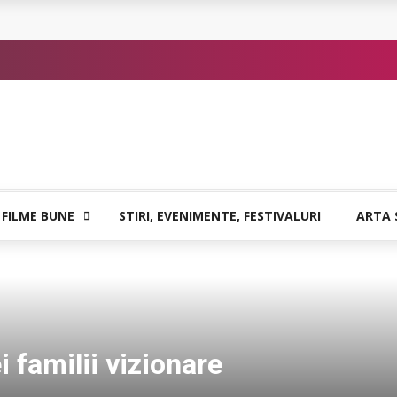
 sigure
atia care poate vindeca
or de Kafka
 FILME BUNE
STIRI, EVENIMENTE, FESTIVALURI
ARTA 
i familii vizionare