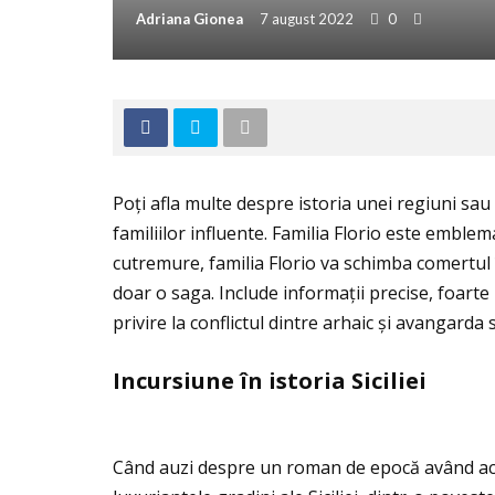
Adriana Gionea
7 august 2022
0
Poţi afla multe despre istoria unei regiuni sau a
familiilor influente. Familia Florio este emble
cutremure, familia Florio va schimba comertul 
doar o saga. Include informaţii precise, foarte 
privire la conflictul dintre arhaic și avangarda
Incursiune
î
n istoria Siciliei
Când auzi despre un roman de epocă având acţi