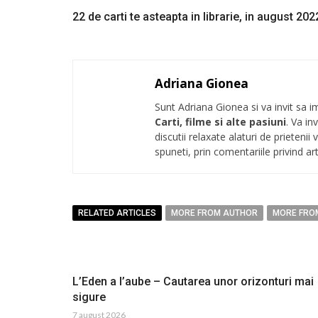
22 de carti te asteapta in librarie, in august 202
Adriana Gionea
Sunt Adriana Gionea si va invit sa im
Carti, filme si alte pasiuni
. Va in
discutii relaxate alaturi de prieten
spuneti, prin comentariile privind art
RELATED ARTICLES
MORE FROM AUTHOR
MORE FRO
L’Eden a I’aube – Cautarea unor orizonturi mai
sigure
7 august 2026