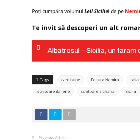
Poţi cumpăra volumul
Leii Sicilie
i
de pe
Nemi
Te invit să descoperi un alt roman
Albatrosul – Sicilia, un taram
Tags
carti bune
Editura Nemira
Italia
scriitoare italiene
scriitoare siciliana
Sicilia
Previous Article