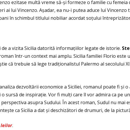
ncenzo ezitase multă vreme să-și formeze o familie cu femeia d
ri ai lui Vincenzo. Așadar, ea nu-i putea aduce lui Vincenzo ti
 bani în schimbul titlului nobiliar acordat soţului întreprizăt
 de a vizita Sicilia datorită informaţiilor legate de istorie.
Ste
oman într-un context mai amplu. Sicilia familiei Florio este
 știe că trebuie să lege tradiţionalistul Palermo al secolului 
 analiza dezvoltării economice a Siciliei, romanul poate fi și 
o sursă de inspiraţie. Vor fi mulţi care îl vor admira ca pe un
 perspectiva asupra Sudului. În acest roman, Sudul nu mai e
tește ca Sicilia a dat și deschizători de drumuri, de la pictur
leilor
.