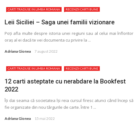
CARTI TRADUSE IN LIMBA ROMANA
RECENZII CARTI BUNE
Leii Siciliei – Saga unei familii vizionare
Poţi afla multe despre istoria unei regiuni sau al celui mai înfloritor
oraș al ei dacă te vei documenta cu privire la ...
Adriana Gionea
7 august 2022
CARTI TRADUSE IN LIMBA ROMANA
RECENZII CARTI BUNE
12 carti asteptate cu nerabdare la Bookfest
2022
Îţi dai seama că societatea își reia cursul firesc atunci când încep să
fie organizate din nou târgurile de carte. Între 1 ...
Adriana Gionea
15 mai 2022