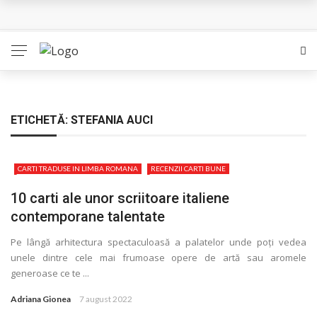
L’Eden a I’aube – Cautarea unor orizonturi mai sigure
The Man Who Sold Air in the Holy Land – Generatia care
poate vindeca
Queer – Un Burroughs sentimental
ETICHETĂ:
STEFANIA AUCI
Bolla – O iubire interzisa din Pristina
CARTI TRADUSE IN LIMBA ROMANA
RECENZII CARTI BUNE
Luati-ma drept un vis. Povestiri in K. minor – Dor de Kafka
10 carti ale unor scriitoare italiene
contemporane talentate
Pe lângă arhitectura spectaculoasă a palatelor unde poţi vedea
unele dintre cele mai frumoase opere de artă sau aromele
generoase ce te ...
Adriana Gionea
7 august 2022