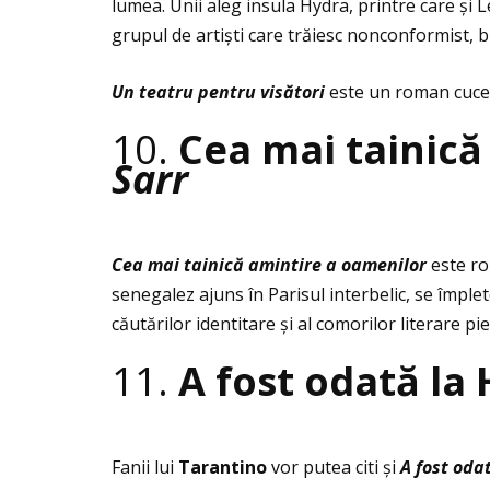
lumea. Unii aleg insula Hydra, printre care și 
grupul de artiști care trăiesc nonconformist, b
Un teatru pentru vis
ă
tori
este un roman cuceri
10.
Cea mai tainică
Sarr
Cea mai tainică amintire a oamenilor
este r
senegalez ajuns în Parisul interbelic, se împle
căutărilor identitare și al comorilor literare pi
11.
A fost odată la
Fanii lui
Tarantino
vor putea citi și
A fost oda