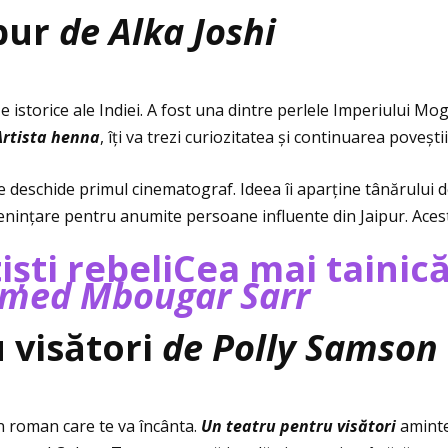
ipur
de Alka Joshi
 istorice ale Indiei. A fost una dintre perlele Imperiului Mog
Artista henna
, îţi va trezi curiozitatea și continuarea povești
se deschide primul cinematograf. Ideea îi aparţine tânărului 
eninţare pentru anumite persoane influente din Jaipur. Aceste
ști rebeliCea mai tainică
med Mbougar Sarr
 visători
de Polly Samson
un roman care te va încânta.
Un teatru pentru vis
ă
tori
aminte