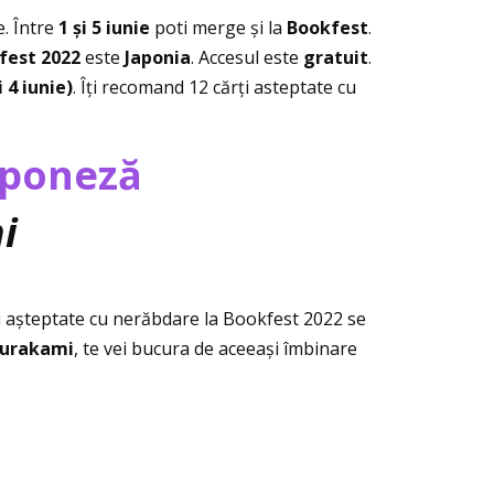
e. Între
1 și 5 iunie
poti merge și la
Bookfest
.
fest 2022
este
Japonia
. Accesul este
gratuit
.
i 4 iunie)
. Îţi recomand 12 cărţi asteptate cu
japoneză
i
rţi așteptate cu nerăbdare la Bookfest 2022 se
Murakami
, te vei bucura de aceeași îmbinare