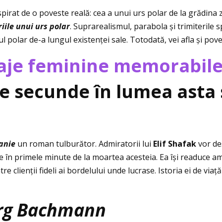
pirat de o poveste reală: cea a unui urs polar de la grădina zo
ile unui urs polar
. Suprarealismul, parabola și trimiterile 
l polar de-a lungul existenţei sale. Totodată, vei afla și pove
aje feminine memorabil
de secunde în lumea asta
anie
un roman tulburător. Admiratorii lui
Elif Shafak
vor de
 în primele minute de la moartea acesteia. Ea își readuce ami
re clienţii fideli ai bordelului unde lucrase. Istoria ei de via
org Bachmann