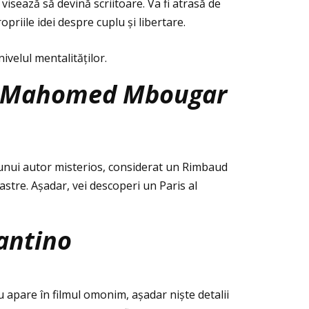
isează să devină scriitoare. Va fi atrasă de
priile idei despre cuplu și libertare.
velul mentalităţilor.
 Mahomed Mbougar
unui autor misterios, considerat un Rimbaud
astre. Așadar, vei descoperi un Paris al
antino
u apare în filmul omonim, așadar niște detalii