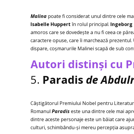
Malina
poate fi considerat unul dintre cele ma
Isabelle Huppert
în rolul principal.
Ingeborg
amoros care se dovedește a nu fi ceea ce părea i
caractere opuse, care îi marchează prezentul.
dispare, coșmarurile Malinei scapă de sub cont
Autori distinși cu 
5.
Paradis
de Abdul
Câștigătorul Premiului Nobel pentru Literatur
Romanul
Paradis
este una dintre cele mai apr
dintre aceste personaje este un băiat care ajun
culturi, schimbându-și mereu percepţia asupra 