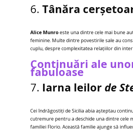
6.
Tânăra cerșetoa
Alice Munro
este una dintre cele mai bune au
feminine. Multe dintre povestirile sale au con
cuplu, despre complexitatea relaţiilor din inter
Continuări ale uno
fabuloase
7.
Iarna leilor
de St
Cei îndrăgostiţi de Sicilia abia așteptau cont
cutremure pentru a deschide una dintre cele 
familiei Florio. Această familie ajunge să influe