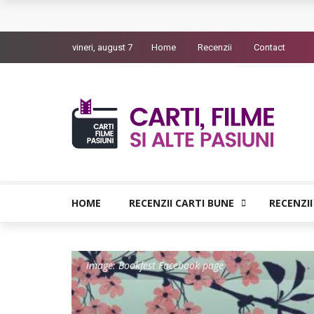
Queer – Un Burroughs sentimental
vineri, august 7
Home
Recenzii
Contact
Bolla – O iubire interzisa din Pristina
Luati-ma drept un vis. Povestiri in K. minor – D
Indragostitii de Franz K. – Justitiarii literaturii
Un artist al foamei – Prozele de la final
HOME
RECENZII CARTI BUNE
RECENZII
image: Bookfest Facebook page