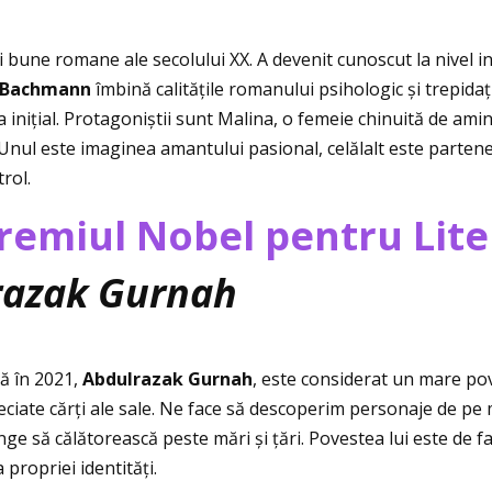
i bune romane ale secolului XX. A devenit cunoscut la nivel in
 Bachmann
îmbină calităţile romanului psihologic și trepidaţ
niţial. Protagoniștii sunt Malina, o femeie chinuită de aminti
 Unul este imaginea amantului pasional, celălalt este parten
rol.
Premiul Nobel pentru Lit
razak Gurnah
ă în 2021,
Abdulrazak Gurnah
, este considerat un mare pov
eciate cărţi ale sale. Ne face să descoperim personaje de pe 
ge să călătorească peste mări și ţări. Povestea lui este de f
propriei identităţi.