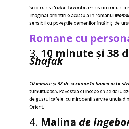
Scriitoarea
Yoko Tawada
a scris un roman ins
imaginat amintirile acestuia în romanul
Memori
sensibil cu poveștile oamenilor întâlniţi de ursu
Romane cu person
3.
10 minute și 38 
Shafak
10 minute și 38 de secunde în lumea asta str
tumultuoasă. Povestea ei începe să se deruleze
de gustul cafelei cu mirodenii servite unuia dint
Orient.
4.
Malina
de Ingeb