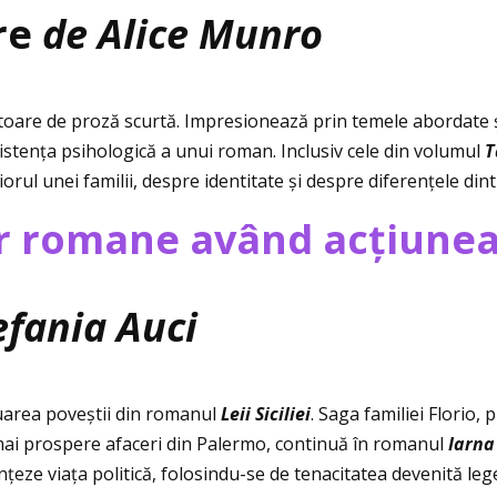
re
de Alice Munro
toare de proză scurtă. Impresionează prin temele abordate ș
sistenţa psihologică a unui roman. Inclusiv cele din volumul
T
iorul unei familii, despre identitate și despre diferenţele din
r romane având acţiunea 
efania Auci
inuarea poveștii din romanul
Leii Siciliei
. Saga familiei Florio, 
mai prospere afaceri din Palermo, continuă în romanul
Iarna 
nţeze viaţa politică, folosindu-se de tenacitatea devenită lege