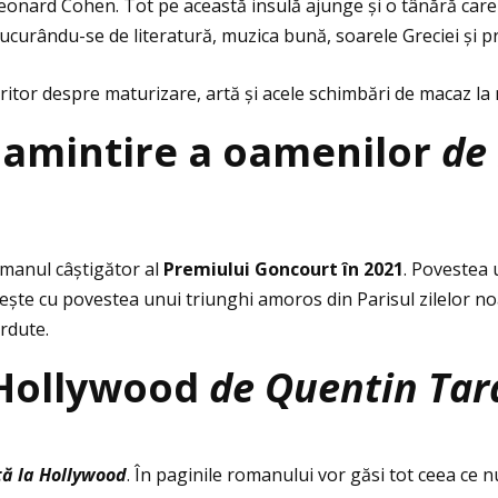
Leonard Cohen. Tot pe această insulă ajunge și o tânără care v
ucurându-se de literatură, muzica bună, soarele Greciei și pro
tor despre maturizare, artă și acele schimbări de macaz la ni
 amintire a oamenilor
de
omanul câștigător al
Premiului Goncourt în 2021
. Povestea 
tește cu povestea unui triunghi amoros din Parisul zilelor no
erdute.
 Hollywood
de Quentin Tar
tă la Hollywood
. În paginile romanului vor găsi tot ceea ce n