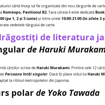
c atunci când încep să fie organizate din nou târgurile de cart
la
Romexpo, Pavilionul B2
. Ţara căreia îi este dedicată
Book
00 (pe 1, 2 și 5 iunie)
și între orele
10:00-21:00 (în zilele 3 ș
erate vedetele târgului de carte.
drăgostiţi de literatura 
ingular
de Haruki Murakam
rită cărţilor scrise de
Haruki Murakami
. Printre cele 12 că
lat
Persoana întâi singular
. Dacă îţi place stilul lui
Haruki 
daptat la ritmul metropolelor din Japonia.
rs polar
de Yoko Tawada