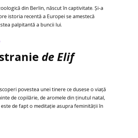
ologică din Berlin, născut în captivitate. Şi-a
spre istoria recentă a Europei se amestecă
stea palpitantă a buncii lui.
e
 stranie
de Elif
scoperi povestea unei tinere ce dusese o viaţă
nte de copilărie, de aromele din ţinutul natal,
ţă este de fapt o meditaţie asupra feminităţii în