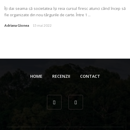
Îţi dai seama că societatea își reia cursul firesc atunci când încep să
fie organizate din nou târgurile de carte. Între 1 ...
Adriana Gionea
15 mai 2022
HOME
RECENZII
CONTACT