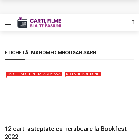
L’Eden a I’aube – Cautarea unor orizonturi mai sigure
The Man Who Sold Air in the Holy Land – Generatia care
poate vindeca
Queer – Un Burroughs sentimental
ETICHETĂ:
MAHOMED MBOUGAR SARR
Bolla – O iubire interzisa din Pristina
CARTI TRADUSE IN LIMBA ROMANA
RECENZII CARTI BUNE
Luati-ma drept un vis. Povestiri in K. minor – Dor de Kafka
12 carti asteptate cu nerabdare la Bookfest
2022