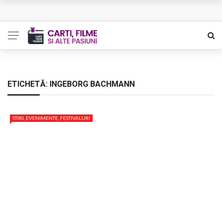
L’Eden a I’aube – Cautarea unor orizonturi mai sigure
The Man Who Sold Air in the Holy Land – Generatia care
poate vindeca
Queer – Un Burroughs sentimental
ETICHETĂ:
INGEBORG BACHMANN
Bolla – O iubire interzisa din Pristina
STIRI, EVENIMENTE, FESTIVALURI
Luati-ma drept un vis. Povestiri in K. minor – Dor de Kafka