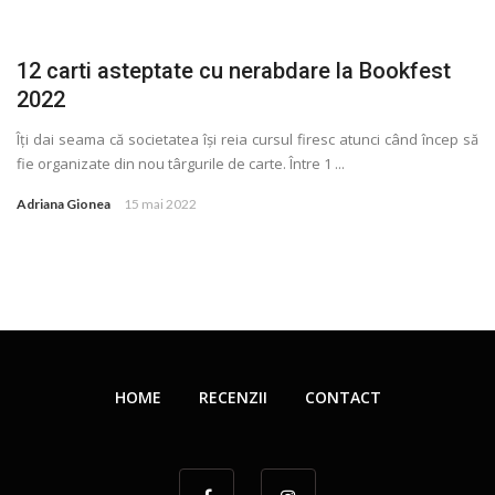
12 carti asteptate cu nerabdare la Bookfest
2022
Îţi dai seama că societatea își reia cursul firesc atunci când încep să
fie organizate din nou târgurile de carte. Între 1 ...
Adriana Gionea
15 mai 2022
HOME
RECENZII
CONTACT