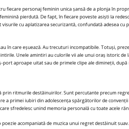
u fiecare personaj feminin unica șansă de a plonja în propri
 feminină pierdută. De fapt, în fiecare poveste asiști la red
uit visurile cu aplatizarea securizantă, confundată adesea cu 
n sau în care eșuează. Au trecuturi incompatibile. Totuși, prez
tirile. Unele amintiri au culorile vii ale unui oraș istoric de
-port aproape uitat sau de primele clipe ale dimineţii, după 
prin ritmurile destăinuirilor. Sunt percutante precum regret
 a primei iubiri din adolescenţa spărgătorilor de convenţii
, care sfredelesc unind memoria personală cu toate acele răni
poezie acompaniată de muzica unui regret destăinuit suav.