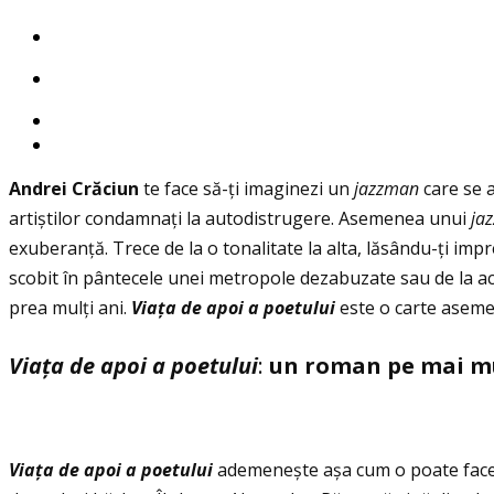
Andrei Cr
ă
ciun
te face să-ţi imaginezi un
jazzman
care se a
artiștilor condamnaţi la autodistrugere. Asemenea unui
ja
exuberanţă. Trece de la o tonalitate la alta, lăsându-ţi im
scobit în pântecele unei metropole dezabuzate sau de la ac
prea mulţi ani.
Via
ţ
a de apoi a poetului
este o carte asemen
Viaţa de apoi a poetului
:
un roman pe mai mu
Viaţa de apoi a poetului
ademenește așa cum o poate face d