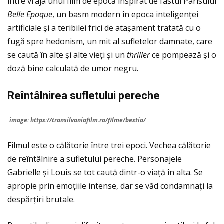
între vraja unui film de epocă inspirat de fastul Parisului
Belle Epoque
, un basm modern în epoca inteligenței
artificiale și a teribilei frici de atașament tratată cu o
fugă spre hedonism, un mit al sufletelor damnate, care
se caută în alte și alte vieți și un
thriller
ce pompează și o
doză bine calculată de umor negru.
Reîntâlnirea sufletului pereche
image: https://transilvaniafilm.ro/filme/bestia/
Filmul este o călătorie între trei epoci. Vechea călătorie
de reîntâlnire a sufletului pereche. Personajele
Gabrielle și Louis se tot caută dintr-o viaţă în alta. Se
apropie prin emoțiile intense, dar se văd condamnaţi la
despărțiri brutale.