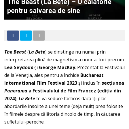
The Beast (La Bete) – O calatorie
pentru salvarea de sine
The Beast
(
La Bete
) se dinstinge nu numai prin
interpretarea plină de magnetism a unor actori precum
Lea Seydoux
și
George MacKay
. Prezentat la Festivalul
de la Veneția, ales pentru a închide
Bucharest
International Film Festival 2023
și inclus în
sec
ţ
iunea
Panorama
a Festivalului de Film Francez (edi
ţ
ia din
2024)
,
La Bete
te va seduce tacticos dacă îţi plac
abordările insolite a unei teme (deja mult) prea folosite
în filmele despre călătoria dincolo de timp, în căutarea
sufletului-pereche.