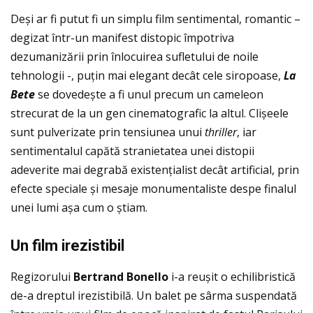
Deși ar fi putut fi un simplu film sentimental, romantic –
degizat într-un manifest distopic împotriva
dezumanizării prin înlocuirea sufletului de noile
tehnologii -, puțin mai elegant decât cele siropoase,
La
Bete
se dovedește a fi unul precum un cameleon
strecurat de la un gen cinematografic la altul. Clișeele
sunt pulverizate prin tensiunea unui
thriller
, iar
sentimentalul capătă stranietatea unei distopii
adeverite mai degrabă existențialist decât artificial, prin
efecte speciale și mesaje monumentaliste despe finalul
unei lumi așa cum o știam.
Un film irezistibil
Regizorului
Bertrand Bonello
i-a reușit o echilibristică
de-a dreptul irezistibilă. Un balet pe sârma suspendată