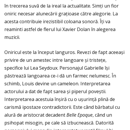
în trecerea suvă de la ireal la actualitate. Simți un fior
oniric necesar alunecării graţioase către alegorie. La
acesta contribuie irezistibil coloana sonoră. Îţi va
reaminti astfel de flerul lui Xavier Dolan în alegerea
muzicii.
Oniricul este la început languros. Revezi de fapt aceeași
privire de un amestec intre langoare și tristețe,
specifice lui Lea Seydoux. Personajul Gabrielle își
păstrează langoarea ce-i dă un farmec nelumesc. În
schimb, Louis devine un cameleon. Interpretarea
actorului a dat de fapt sarea și piperul poveștii.
Interpretarea acestuia înșiră cu o ușurință plină de
carismă ipostaze contradictorii. Este când bărbatul cu
alură de aristocrat decadent
Belle Epoque
, când un
psihopat misogin, pe cale să izbucnească. Datorită