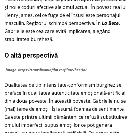
și noile coduri afective ale omul actual. În povestirea lui
Henry James, cel ce fuge de el însuși este personajul
masculin. Regizorul schimbă perspectiva. În
La Bete
,
Gabrielle este cea care evită implicarea, alegând
stabilitatea burgheză.
O alt
ă
perspectiv
ă
image: https://transilvaniafilm.ro/filme/bestia/
Dualitatea de tip intensitate-conformism burghez se
preface în dualitatea autenticitate emoțională-artificial
din a doua poveste. În această poveste, Gabrielle nu se
(mai) teme de emoții. Își asumă foamea de sentimente.
Ea este printre ultimii pământeni ce refuză substituirea
omului imperfect, supus emoțiilor ce pot genera