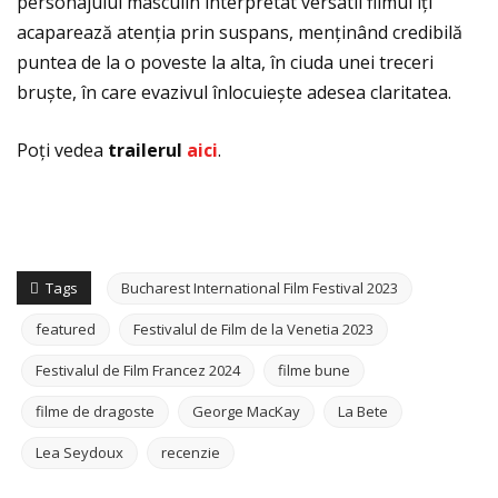
personajului masculin interpretat versatil filmul îţi
acaparează atenţia prin suspans, menţinând credibilă
puntea de la o poveste la alta, în ciuda unei treceri
bruște, în care evazivul înlocuiește adesea claritatea.
Poţi vedea
trailerul
aici
.
Tags
Bucharest International Film Festival 2023
featured
Festivalul de Film de la Venetia 2023
Festivalul de Film Francez 2024
filme bune
filme de dragoste
George MacKay
La Bete
Lea Seydoux
recenzie