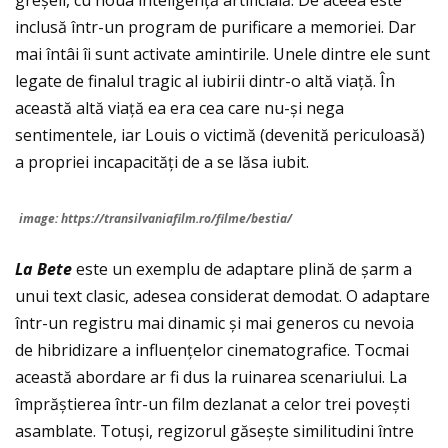
greșeli, cu noua inteligență artificială. De aceea este
inclusă într-un program de purificare a memoriei. Dar
mai întâi îi sunt activate amintirile. Unele dintre ele sunt
legate de finalul tragic al iubirii dintr-o altă viață. În
această altă viață ea era cea care nu-și nega
sentimentele, iar Louis o victimă (devenită periculoasă)
a propriei incapacități de a se lăsa iubit.
image: https://transilvaniafilm.ro/filme/bestia/
La Bete
este un exemplu de adaptare plină de șarm a
unui text clasic, adesea considerat demodat. O adaptare
într-un registru mai dinamic și mai generos cu nevoia
de hibridizare a influențelor cinematografice. Tocmai
această abordare ar fi dus la ruinarea scenariului. La
împrăștierea într-un film dezlanat a celor trei povești
asamblate. Totuși, regizorul găsește similitudini între