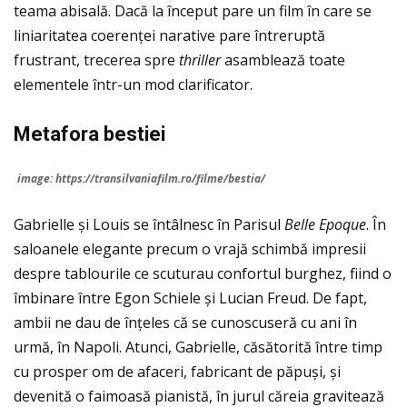
teama abisală. Dacă la început pare un film în care se
liniaritatea coerenței narative pare întreruptă
frustrant, trecerea spre
thriller
asamblează toate
elementele într-un mod clarificator.
Metafora bestiei
image: https://transilvaniafilm.ro/filme/bestia/
Gabrielle și Louis se întâlnesc în Parisul
Belle Epoque
. În
saloanele elegante precum o vrajă schimbă impresii
despre tablourile ce scuturau confortul burghez, fiind o
îmbinare între Egon Schiele și Lucian Freud. De fapt,
ambii ne dau de înțeles că se cunoscuseră cu ani în
urmă, în Napoli. Atunci, Gabrielle, căsătorită între timp
cu prosper om de afaceri, fabricant de păpuși, și
devenită o faimoasă pianistă, în jurul căreia gravitează