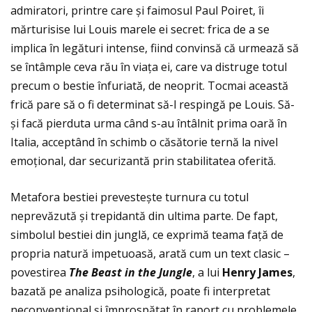
admiratori, printre care și faimosul Paul Poiret, îi
mărturisise lui Louis marele ei secret: frica de a se
implica în legături intense, fiind convinsă că urmează să
se întâmple ceva rău în viața ei, care va distruge totul
precum o bestie înfuriată, de neoprit. Tocmai această
frică pare să o fi determinat să-l respingă pe Louis. Să-
și facă pierduta urma când s-au întâlnit prima oară în
Italia, acceptând în schimb o căsătorie ternă la nivel
emoțional, dar securizantă prin stabilitatea oferită.
Metafora bestiei prevestește turnura cu totul
neprevăzută și trepidantă din ultima parte. De fapt,
simbolul bestiei din junglă, ce exprimă teama față de
propria natură impetuoasă, arată cum un text clasic –
povestirea
The Beast in the Jungle
, a lui
Henry James
,
bazată pe analiza psihologică, poate fi interpretat
neconvenţional și împrospătat în raport cu problemele