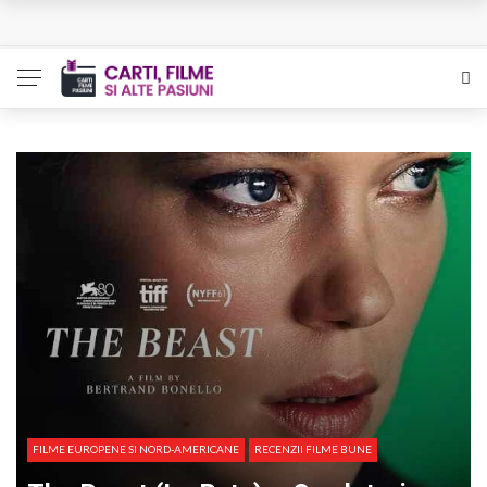
L’Eden a I’aube – Cautarea unor orizonturi mai sigure
The Man Who Sold Air in the Holy Land – Generatia care
poate vindeca
Queer – Un Burroughs sentimental
Bolla – O iubire interzisa din Pristina
Luati-ma drept un vis. Povestiri in K. minor – Dor de Kafka
FILME EUROPENE SI NORD-AMERICANE
RECENZII FILME BUNE