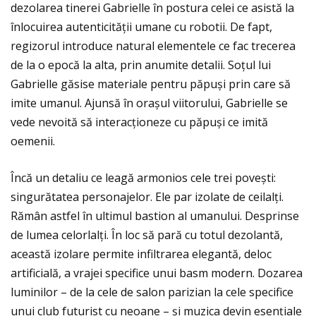
dezolarea tinerei Gabrielle în postura celei ce asistă la
înlocuirea autenticităţii umane cu robotii. De fapt,
regizorul introduce natural elementele ce fac trecerea
de la o epocă la alta, prin anumite detalii. Soțul lui
Gabrielle găsise materiale pentru păpuși prin care să
imite umanul. Ajunsă în orașul viitorului, Gabrielle se
vede nevoită să interacționeze cu păpuși ce imită
oemenii.
Încă un detaliu ce leagă armonios cele trei povești:
singurătatea personajelor. Ele par izolate de ceilalți.
Rămân astfel în ultimul bastion al umanului. Desprinse
de lumea celorlalți. În loc să pară cu totul dezolantă,
această izolare permite infiltrarea elegantă, deloc
artificială, a vrajei specifice unui basm modern. Dozarea
luminilor – de la cele de salon parizian la cele specifice
unui club futurist cu neoane – și muzica devin esențiale