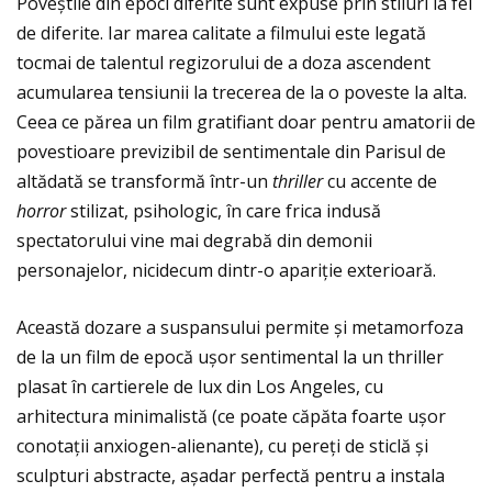
Poveștile din epoci diferite sunt expuse prin stiluri la fel
de diferite. Iar marea calitate a filmului este legată
tocmai de talentul regizorului de a doza ascendent
acumularea tensiunii la trecerea de la o poveste la alta.
Ceea ce părea un film gratifiant doar pentru amatorii de
povestioare previzibil de sentimentale din Parisul de
altădată se transformă într-un
thriller
cu accente de
horror
stilizat, psihologic, în care frica indusă
spectatorului vine mai degrabă din demonii
personajelor, nicidecum dintr-o apariție exterioară.
Această dozare a suspansului permite și metamorfoza
de la un film de epocă ușor sentimental la un thriller
plasat în cartierele de lux din Los Angeles, cu
arhitectura minimalistă (ce poate căpăta foarte ușor
conotaţii anxiogen-alienante), cu pereţi de sticlă și
sculpturi abstracte, așadar perfectă pentru a instala