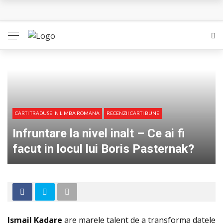
L’Eden a I’aube – Cautarea unor orizonturi mai sigure
The Man Who Sold Air in the Holy Land – Generatia care
poate vindeca
Queer – Un Burroughs sentimental
Bolla – O iubire interzisa din Pristina
CARTI TRADUSE IN LIMBA ROMANA
RECENZII CARTI BUNE
Luati-ma drept un vis. Povestiri in K. minor – Dor de Kafka
Infruntare la nivel inalt – Ce ai fi
facut in locul lui Boris Pasternak?
Ismail Kadare
are marele talent de a transforma datele