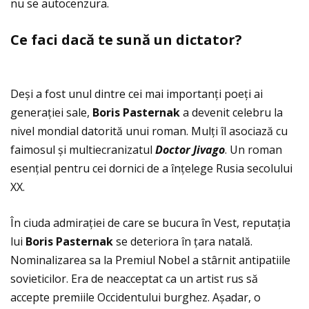
nu se autocenzura.
Ce faci dac
ă
te sun
ă
un dictator?
Deși a fost unul dintre cei mai importanţi poeţi ai
generaţiei sale,
Boris Pasternak
a devenit celebru la
nivel mondial datorită unui roman. Mulţi îl asociază cu
faimosul și multiecranizatul
Doctor Jivago
. Un roman
esenţial pentru cei dornici de a înţelege Rusia secolului
XX.
În ciuda admiraţiei de care se bucura în Vest, reputaţia
lui
Boris Pasternak
se deteriora în ţara natală.
Nominalizarea sa la Premiul Nobel a stârnit antipatiile
sovieticilor. Era de neacceptat ca un artist rus să
accepte premiile Occidentului burghez. Așadar, o