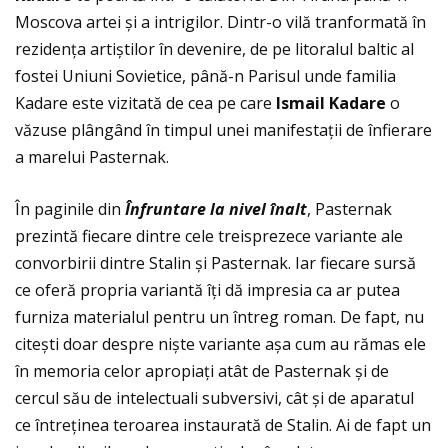
Moscova artei și a intrigilor. Dintr-o vilă tranformată în
rezidenţa artiștilor în devenire, de pe litoralul baltic al
fostei Uniuni Sovietice, până-n Parisul unde familia
Kadare este vizitată de cea pe care
Ismail Kadare
o
văzuse plângând în timpul unei manifestaţii de înfierare
a marelui Pasternak.
În paginile din
Î
nfruntare la nivel
î
nalt
, Pasternak
prezintă fiecare dintre cele treisprezece variante ale
convorbirii dintre Stalin și Pasternak. Iar fiecare sursă
ce oferă propria variantă îţi dă impresia ca ar putea
furniza materialul pentru un întreg roman. De fapt, nu
citești doar despre niște variante așa cum au rămas ele
în memoria celor apropiaţi atât de Pasternak și de
cercul său de intelectuali subversivi, cât și de aparatul
ce întreţinea teroarea instaurată de Stalin. Ai de fapt un