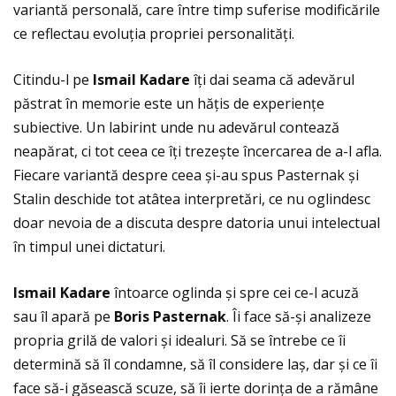
variantă personală, care între timp suferise modificările
ce reflectau evoluţia propriei personalităţi.
Citindu-l pe
Ismail Kadare
îţi dai seama că adevărul
păstrat în memorie este un hăţis de experienţe
subiective. Un labirint unde nu adevărul contează
neapărat, ci tot ceea ce îţi trezește încercarea de a-l afla.
Fiecare variantă despre ceea și-au spus Pasternak și
Stalin deschide tot atâtea interpretări, ce nu oglindesc
doar nevoia de a discuta despre datoria unui intelectual
în timpul unei dictaturi.
Ismail Kadare
întoarce oglinda și spre cei ce-l acuză
sau îl apară pe
Boris Pasternak
. Îi face să-și analizeze
propria grilă de valori și idealuri. Să se întrebe ce îi
determină să îl condamne, să îl considere laș, dar și ce îi
face să-i găsească scuze, să îi ierte dorinţa de a rămâne