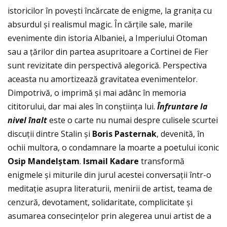
istoricilor în povești încărcate de enigme, la graniţa cu
absurdul și realismul magic. În cărţile sale, marile
evenimente din istoria Albaniei, a Imperiului Otoman
sau a ţărilor din partea asupritoare a Cortinei de Fier
sunt revizitate din perspectivă alegorică. Perspectiva
aceasta nu amortizează gravitatea evenimentelor.
Dimpotrivă, o imprimă și mai adânc în memoria
cititorului, dar mai ales în conștiinţa lui.
Î
nfruntare la
nivel
î
nalt
este o carte nu numai despre culisele scurtei
discuţii dintre Stalin și
Boris Pasternak
, devenită, în
ochii multora, o condamnare la moarte a poetului iconic
Osip Mandel
ș
tam
.
Ismail Kadare
transformă
enigmele și miturile din jurul acestei conversaţii într-o
meditaţie asupra literaturii, menirii de artist, teama de
cenzură, devotament, solidaritate, complicitate și
asumarea consecinţelor prin alegerea unui artist de a