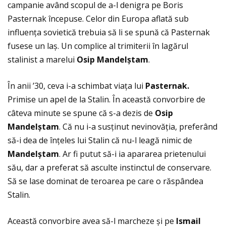
campanie având scopul de a-l denigra pe Boris
Pasternak începuse. Celor din Europa aflată sub
influenţa sovietică trebuia să li se spună că Pasternak
fusese un laș. Un complice al trimiterii în lagărul
stalinist a marelui
Osip Mandel
ș
tam
.
În anii ’30, ceva i-a schimbat viaţa lui
Pasternak.
Primise un apel de la Stalin. În această convorbire de
câteva minute se spune că s-a dezis de
Osip
Mandel
ș
tam
. Că nu i-a susţinut nevinovăţia, preferând
să-i dea de înţeles lui Stalin că nu-l leagă nimic de
Mandel
ș
tam
. Ar fi putut să-i ia apararea prietenului
său, dar a preferat să asculte instinctul de conservare.
Să se lase dominat de teroarea pe care o răspândea
Stalin.
Această convorbire avea să-l marcheze și pe
Ismail