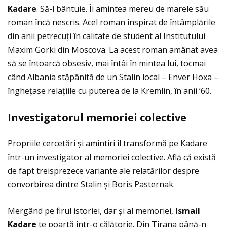
Kadare
. Să-l bântuie. Îi amintea mereu de marele său
roman încă nescris. Acel roman inspirat de întâmplările
din anii petrecuţi în calitate de student al Institutului
Maxim Gorki din Moscova. La acest roman amânat avea
să se întoarcă obsesiv, mai întâi în mintea lui, tocmai
când Albania stăpânită de un Stalin local – Enver Hoxa –
îngheţase relaţiile cu puterea de la Kremlin, în anii ’60.
Investigatorul memoriei colective
Propriile cercetări și amintiri îl transformă pe Kadare
într-un investigator al memoriei colective. Află că există
de fapt treisprezece variante ale relatărilor despre
convorbirea dintre Stalin și Boris Pasternak.
Mergând pe firul istoriei, dar și al memoriei,
Ismail
Kadare
te poartă într-o călătorie. Din Tirana până-n