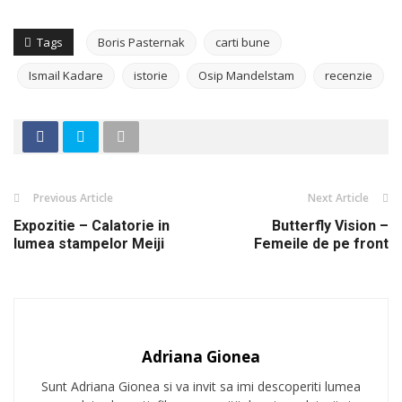
Tags
Boris Pasternak
carti bune
Ismail Kadare
istorie
Osip Mandelstam
recenzie
Previous Article
Next Article
Expozitie – Calatorie in
Butterfly Vision –
lumea stampelor Meiji
Femeile de pe front
Adriana Gionea
Sunt Adriana Gionea si va invit sa imi descoperiti lumea