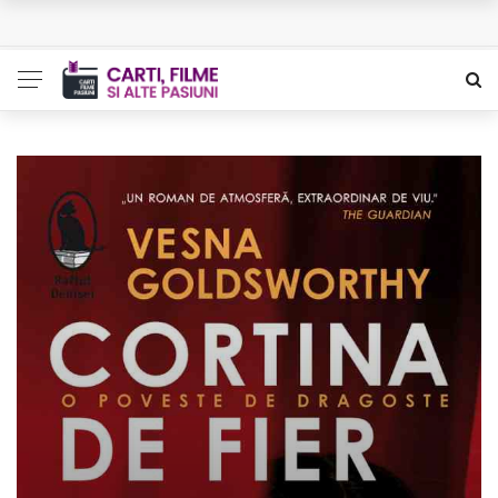
L’Eden a I’aube – Cautarea unor orizonturi mai sigure
The Man Who Sold Air in the Holy Land – Generatia care
poate vindeca
Queer – Un Burroughs sentimental
Bolla – O iubire interzisa din Pristina
Luati-ma drept un vis. Povestiri in K. minor – Dor de Kafka