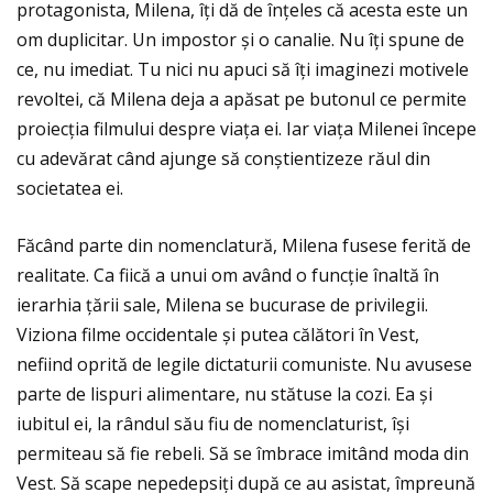
protagonista, Milena, îţi dă de înţeles că acesta este un
om duplicitar. Un impostor și o canalie. Nu îţi spune de
ce, nu imediat. Tu nici nu apuci să îţi imaginezi motivele
revoltei, că Milena deja a apăsat pe butonul ce permite
proiecţia filmului despre viaţa ei. Iar viaţa Milenei începe
cu adevărat când ajunge să conștientizeze răul din
societatea ei.
Făcând parte din nomenclatură, Milena fusese ferită de
realitate. Ca fiică a unui om având o funcţie înaltă în
ierarhia ţării sale, Milena se bucurase de privilegii.
Viziona filme occidentale și putea călători în Vest,
nefiind oprită de legile dictaturii comuniste. Nu avusese
parte de lispuri alimentare, nu stătuse la cozi. Ea și
iubitul ei, la rândul său fiu de nomenclaturist, își
permiteau să fie rebeli. Să se îmbrace imitând moda din
Vest. Să scape nepedepsiţi după ce au asistat, împreună