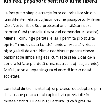
Iubirea, pa
ș
aport pentru o lume liber
ă
La început o simplă atracţie între doi rebeli ce vin din
lumi diferite, relaţia cu Jason devine pașaportul Milenei
către Vestul liber. Sub pretextul unei călătorii spre
însorita Cubă (paradisul exotic al nomenclaturii estice),
Milena îl convinge pe tatăl ei să îi permită și o scurtă
oprire în mult visata Londră, unde ar vrea să viziteze
niște galerii de artă. Nimic neobișnuit pentru cineva
pasionat de limba engleză, cum este și ea. Doar că-n
Londra își face pierdută urma (sau cel puţin așa crede).
Astfel, Jason ajunge singura ei ancoră într-o nouă
societate.
Conflictul dintre mentalităţi și procesul de adaptare plin
de capcane pentru noul cuplu devin previzibile în
mintea cititorului, dar nu și lectura. Îţi va fi greu să