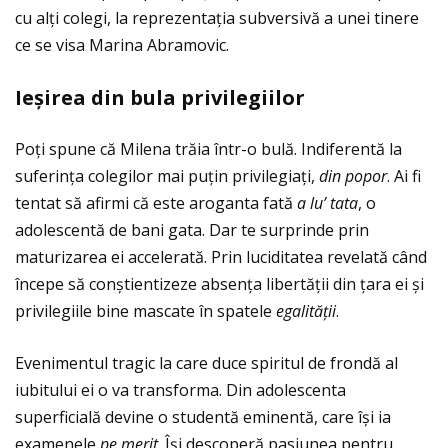
cu alţi colegi, la reprezentaţia subversivă a unei tinere
ce se visa Marina Abramovic.
Ie
ș
irea din bula privilegiilor
Poţi spune că Milena trăia într-o bulă. Indiferentă la
suferinţa colegilor mai puţin privilegiaţi,
din popor
. Ai fi
tentat să afirmi că este aroganta fată
a lu’ tata
, o
adolescentă de bani gata. Dar te surprinde prin
maturizarea ei accelerată. Prin luciditatea revelată când
începe să conștientizeze absenţa libertăţii din ţara ei și
privilegiile bine mascate în spatele
egalităţii
.
Evenimentul tragic la care duce spiritul de frondă al
iubitului ei o va transforma. Din adolescenta
superficială devine o studentă eminentă, care își ia
examenele
pe merit
. Își descoperă pasiunea pentru