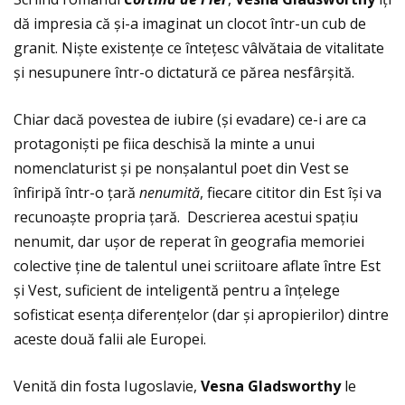
dă impresia că și-a imaginat un clocot într-un cub de
granit. Niște existenţe ce înteţesc vâlvătaia de vitalitate
și nesupunere într-o dictatură ce părea nesfârșită.
Chiar dacă povestea de iubire (și evadare) ce-i are ca
protagoniști pe fiica deschisă la minte a unui
nomenclaturist și pe nonșalantul poet din Vest se
înfiripă într-o ţară
nenumit
ă
, fiecare cititor din Est își va
recunoaște propria ţară. Descrierea acestui spaţiu
nenumit, dar ușor de reperat în geografia memoriei
colective ţine de talentul unei scriitoare aflate între Est
și Vest, suficient de inteligentă pentru a înţelege
sofisticat esenţa diferenţelor (dar și apropierilor) dintre
aceste două falii ale Europei.
Venită din fosta Iugoslavie,
Vesna Gladsworthy
le