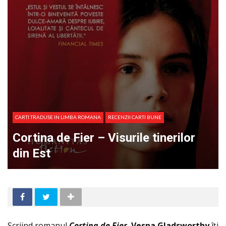
CARTI TRADUSE IN LIMBA ROMANA
RECENZII CARTI BUNE
Cortina de Fier – Visurile tinerilor
din Est
Scriind romanul
Cortina de Fier
,
Vesna Gladsworthy
îţi