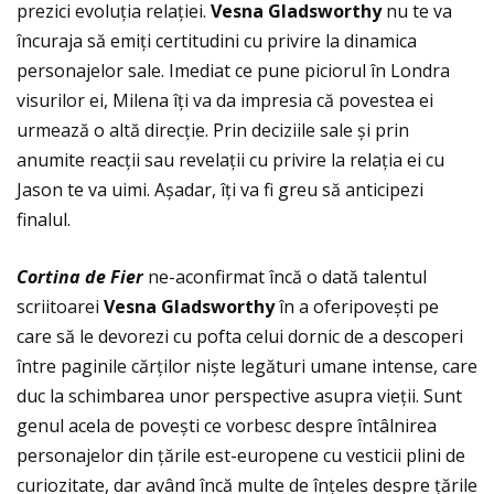
prezici evoluţia relaţiei.
Vesna Gladsworthy
nu te va
încuraja să emiţi certitudini cu privire la dinamica
personajelor sale. Imediat ce pune piciorul în Londra
visurilor ei, Milena îţi va da impresia că povestea ei
urmează o altă direcţie. Prin deciziile sale și prin
anumite reacţii sau revelaţii cu privire la relaţia ei cu
Jason te va uimi. Așadar, îţi va fi greu să anticipezi
finalul.
Cortina de Fier
ne-aconfirmat încă o dată talentul
scriitoarei
Vesna Gladsworthy
în a oferipovești pe
care să le devorezi cu pofta celui dornic de a descoperi
între paginile cărţilor niște legături umane intense, care
duc la schimbarea unor perspective asupra vieţii. Sunt
genul acela de povești ce vorbesc despre întâlnirea
personajelor din ţările est-europene cu vesticii plini de
curiozitate, dar având încă multe de înţeles despre ţările