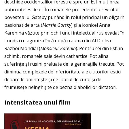
deschide occidentalilor ferestre spre un Est mult prea
puţin înţeles de ei. În romanele precedente a revizitat
povestea lui Gatsby punând în rolul principal un oligarh
pasionat de artă (
Marele Gorsky
) și a iconicei Anna
Karenina văzute prin ochii unui intelectual rus evadat în
Londra ce agoniza încă după trauma din Al Doilea
Război Mondial (
Monsieur Karenin
). Pentru cei din Est, în
schimb, romanele sale devin cathartice. Pot alina
suferinţe și rușini preluate de la generaţiile trecute. Pot
diminua complexele de inferioritate ale cititorilor estici
deoare le amintește și de licărul de curaj și de
frumuseţe neînghiţite de bezna diabolicilor dictatori.
Intensitatea unui film