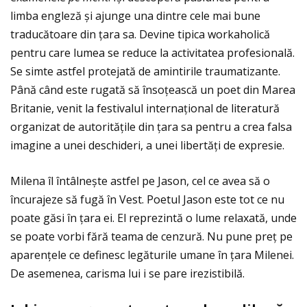
limba engleză și ajunge una dintre cele mai bune
traducătoare din ţara sa. Devine tipica workaholică
pentru care lumea se reduce la activitatea profesională.
Se simte astfel protejată de amintirile traumatizante.
Până când este rugată să însoţească un poet din Marea
Britanie, venit la festivalul internaţional de literatură
organizat de autorităţile din ţara sa pentru a crea falsa
imagine a unei deschideri, a unei libertăţi de expresie.
Milena îl întâlnește astfel pe Jason, cel ce avea să o
încurajeze să fugă în Vest. Poetul Jason este tot ce nu
poate găsi în ţara ei. El reprezintă o lume relaxată, unde
se poate vorbi fără teama de cenzură. Nu pune preţ pe
aparenţele ce definesc legăturile umane în ţara Milenei.
De asemenea, carisma lui i se pare irezistibilă.