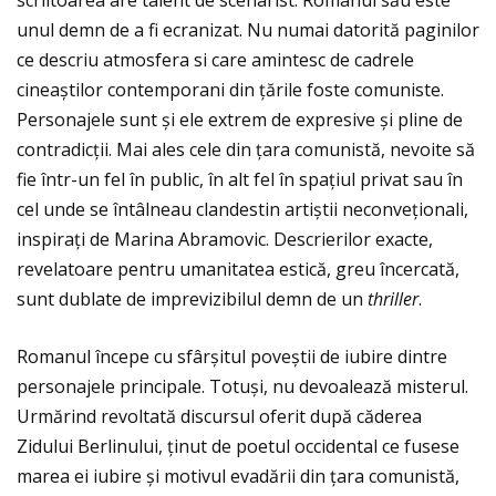
unul demn de a fi ecranizat. Nu numai datorită paginilor
ce descriu atmosfera si care amintesc de cadrele
cineaștilor contemporani din ţările foste comuniste.
Personajele sunt și ele extrem de expresive și pline de
contradicţii. Mai ales cele din ţara comunistă, nevoite să
fie într-un fel în public, în alt fel în spaţiul privat sau în
cel unde se întâlneau clandestin artiștii neconveţionali,
inspiraţi de Marina Abramovic. Descrierilor exacte,
revelatoare pentru umanitatea estică, greu încercată,
sunt dublate de imprevizibilul demn de un
thriller
.
Romanul începe cu sfârșitul poveștii de iubire dintre
personajele principale. Totuși, nu devoalează misterul.
Urmărind revoltată discursul oferit după căderea
Zidului Berlinului, ţinut de poetul occidental ce fusese
marea ei iubire și motivul evadării din ţara comunistă,