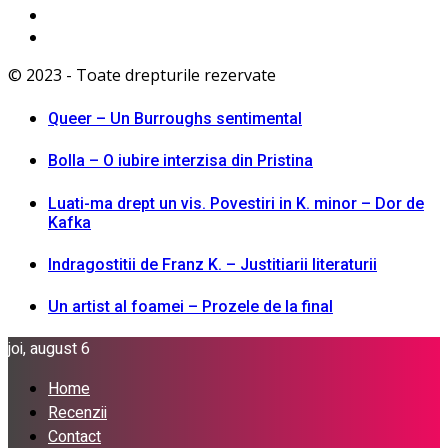
© 2023 - Toate drepturile rezervate
Queer – Un Burroughs sentimental
Bolla – O iubire interzisa din Pristina
Luati-ma drept un vis. Povestiri in K. minor – Dor de
Kafka
Indragostitii de Franz K. – Justitiarii literaturii
Un artist al foamei – Prozele de la final
joi, august 6
Home
Recenzii
Contact