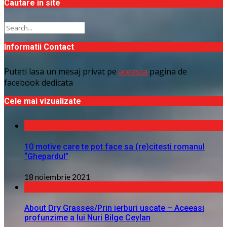
Cautare in site
Informatii Contact
Puteti lasa un mesaj privat pe
aceasta
pagina de
facebook dedicata
Cele mai vizualizate
10 motive care te pot face sa (re)citesti romanul
“Ghepardul”
18 noiembrie 2021
About Dry Grasses/Prin ierburi uscate – Aceeasi
profunzime a lui Nuri Bilge Ceylan