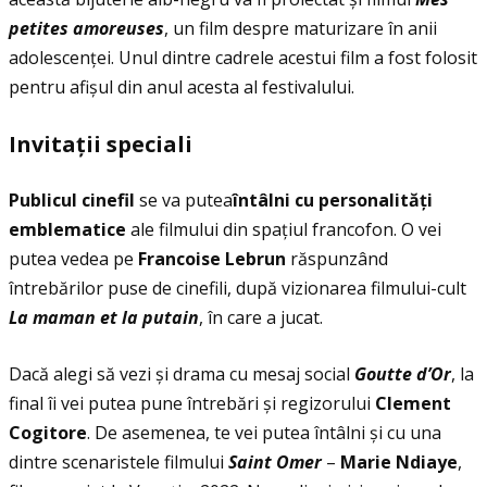
petites amoreuses
, un film despre maturizare în anii
adolescenţei. Unul dintre cadrele acestui film a fost folosit
pentru afișul din anul acesta al festivalului.
Invita
ţ
ii speciali
Publicul cinefil
se va putea
î
nt
â
lni cu
personalit
ăţ
i
emblematice
ale filmului din spaţiul francofon. O vei
putea vedea pe
Francoise Lebrun
răspunzând
întrebărilor puse de cinefili, după vizionarea filmului-cult
La maman et la putain
, în care a jucat.
Dacă alegi să vezi și drama cu mesaj social
Goutte d’Or
, la
final îi vei putea pune întrebări și regizorului
Clement
Cogitore
. De asemenea, te vei putea întâlni și cu una
dintre scenaristele filmului
Saint Omer
–
Marie Ndiaye
,