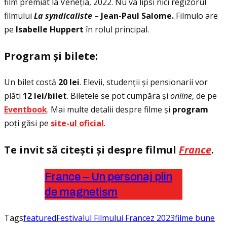
film premiat la Veneţia, 2022. Nu va lipsi nici regizorul
filmului
La syndicaliste
–
Jean-Paul Salome.
Filmulo are
pe
Isabelle Huppert
în rolul principal.
Program
ș
i bilete:
Un bilet costă
20 lei
. Elevii, studenţii și pensionarii vor
plăti
12 lei/bilet
. Biletele se pot cumpăra și
online
, de pe
Eventbook
. Mai multe detalii despre filme și
program
poţi găsi pe
site-ul oficial
.
Te invit să citești și despre filmul
France
.
France – Un personaj plin
de magnetism
Tags
featured
Festivalul Filmului Francez 2023
filme bune