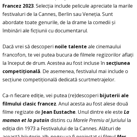
Francez 2023
. Selecţia include pelicule apreciate la marile
festivaluri de la Cannes, Berlin sau Veneţia. Sunt
abordate toate genurile, de la drame la comedii și
îmbinări ale ficţiunii cu documentarul.
Dacă vrei să descoperi
noile talente
ale cinemaului
francofon, te vei putea bucura de filmele regizorilor aflaţi
la început de drum. Acestea au fost incluse în
sec
ţ
iunea
competi
ţ
ional
ă
. De asemenea, festivalul mai include o
secţiune competiţională dedicată scurtmetrajelor.
Ca-n fiecare ediţie, vei putea (re)descoperi
bijuterii ale
filmului clasic francez
. Anul acesta au fost alese două
filme regizate de
Jean Eustache
. Unul dintre ele este
La
maman et la putain
distins cu
Marele Premiu al Juriului
la
ediţia din 1973 a Festivalului de la Cannes. Alături de
această bijuterie alb-negru va fi proiectat și filmul
Mes