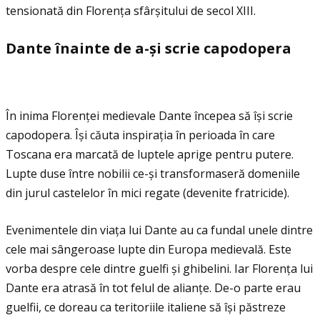
tensionată din Florenţa sfârșitului de secol XIII.
Dante
î
nainte de a-
ș
i scrie capodopera
În inima Florenţei medievale Dante începea să își scrie
capodopera. Își căuta inspiraţia în perioada în care
Toscana era marcată de luptele aprige pentru putere.
Lupte duse între nobilii ce-și transformaseră domeniile
din jurul castelelor în mici regate (devenite fratricide).
Evenimentele din viaţa lui Dante au ca fundal unele dintre
cele mai sângeroase lupte din Europa medievală. Este
vorba despre cele dintre guelfi și ghibelini. Iar Florenţa lui
Dante era atrasă în tot felul de alianţe. De-o parte erau
guelfii, ce doreau ca teritoriile italiene să își păstreze