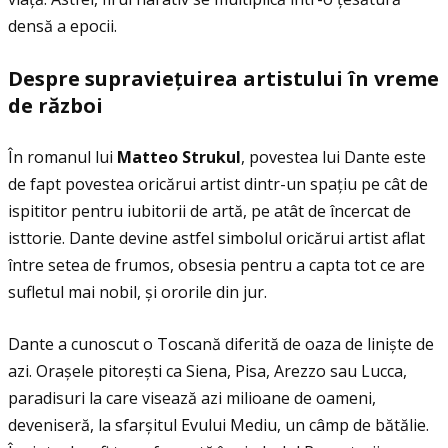
densă a epocii.
Despre supravie
ţ
uirea artistului
î
n vreme
de r
ă
zboi
În romanul lui
Matteo Strukul
, povestea lui Dante este
de fapt povestea oricărui artist dintr-un spaţiu pe cât de
ispititor pentru iubitorii de artă, pe atât de încercat de
isttorie. Dante devine astfel simbolul oricărui artist aflat
între setea de frumos, obsesia pentru a capta tot ce are
sufletul mai nobil, și ororile din jur.
Dante a cunoscut o Toscană diferită de oaza de liniște de
azi. Orașele pitorești ca Siena, Pisa, Arezzo sau Lucca,
paradisuri la care visează azi milioane de oameni,
deveniseră, la sfarșitul Evului Mediu, un câmp de bătălie.