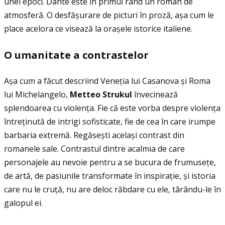
unei epoci. Dante este în primul rând un roman de
atmosferă. O desfășurare de picturi în proză, așa cum le
place acelora ce visează la orașele istorice italiene.
O umanitate a contrastelor
Așa cum a făcut descriind Veneţia lui Casanova și Roma
lui Michelangelo,
Metteo Strukul
învecinează
splendoarea cu violenţa. Fie că este vorba despre violenţa
întreţinută de intrigi sofisticate, fie de cea în care irumpe
barbaria extremă. Regăsești același contrast din
romanele sale. Contrastul dintre acalmia de care
personajele au nevoie pentru a se bucura de frumuseţe,
de artă, de pasiunile transformate în inspiraţie, și istoria
care nu le cruţă, nu are deloc răbdare cu ele, târându-le în
galopul ei.