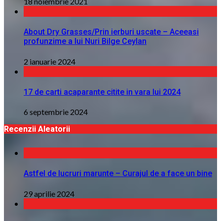
18 noiembrie 2021
About Dry Grasses/Prin ierburi uscate – Aceeasi
profunzime a lui Nuri Bilge Ceylan
2 ianuarie 2024
17 de carti acaparante citite in vara lui 2024
6 septembrie 2024
Recenzii Aleatorii
Astfel de lucruri marunte – Curajul de a face un bine
29 aprilie 2024