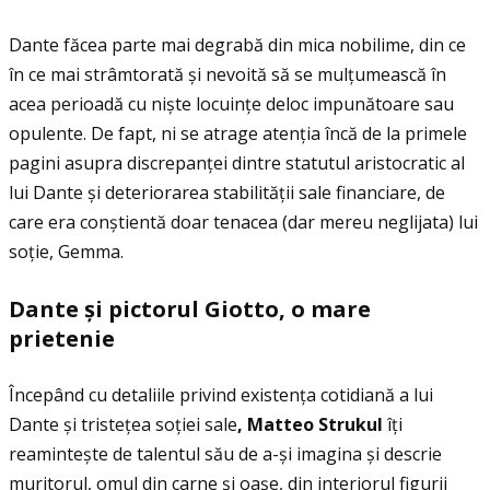
Dante făcea parte mai degrabă din mica nobilime, din ce
în ce mai strâmtorată și nevoită să se mulţumească în
acea perioadă cu niște locuinţe deloc impunătoare sau
opulente. De fapt, ni se atrage atenţia încă de la primele
pagini asupra discrepanţei dintre statutul aristocratic al
lui Dante și deteriorarea stabilităţii sale financiare, de
care era conștientă doar tenacea (dar mereu neglijata) lui
soţie, Gemma.
Dante
ș
i pictorul Giotto, o mare
prietenie
Începând cu detaliile privind existenţa cotidiană a lui
Dante și tristeţea soţiei sale
, Matteo Strukul
îţi
reamintește de talentul său de a-și imagina și descrie
muritorul, omul din carne și oașe, din interiorul figurii