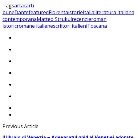
Tags
arta
carti
bune
Dante
featured
Florenta
istorie
Italia
literatura italiana
contemporana
Matteo Strukul
recenzie
roman
istoric
romane italiene
scriitori italieni
Toscana
Previous Article
Il libraio di Venezia – Adevaratul ghid al Venetiei adorate