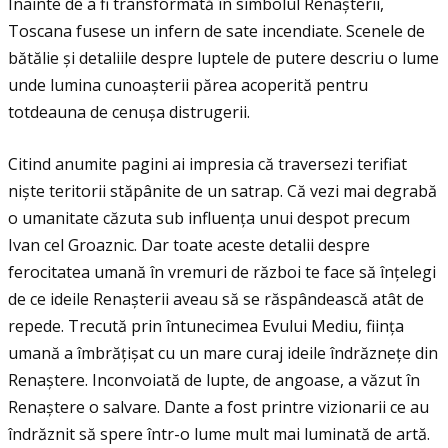
Înainte de a fi transformată în simbolul Renașterii,
Toscana fusese un infern de sate incendiate. Scenele de
bătălie și detaliile despre luptele de putere descriu o lume
unde lumina cunoașterii părea acoperită pentru
totdeauna de cenușa distrugerii.
Citind anumite pagini ai impresia că traversezi terifiat
niște teritorii stăpânite de un satrap. Că vezi mai degrabă
o umanitate căzuta sub influenţa unui despot precum
Ivan cel Groaznic. Dar toate aceste detalii despre
ferocitatea umană în vremuri de război te face să înţelegi
de ce ideile Renașterii aveau să se răspândească atât de
repede. Trecută prin întunecimea Evului Mediu, fiinţa
umană a îmbrăţișat cu un mare curaj ideile îndrăzneţe din
Renaștere. Inconvoiată de lupte, de angoase, a văzut în
Renaștere o salvare. Dante a fost printre vizionarii ce au
îndrăznit să spere într-o lume mult mai luminată de artă.