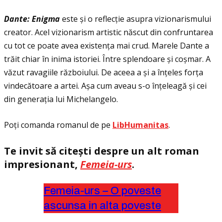
Dante: Enigma
este și o reflecţie asupra vizionarismului
creator. Acel vizionarism artistic născut din confruntarea
cu tot ce poate avea existenţa mai crud. Marele Dante a
trăit chiar în inima istoriei. Între splendoare și coșmar. A
văzut ravagiile războiului. De aceea a și a înţeles forţa
vindecătoare a artei. Așa cum aveau s-o înţeleagă și cei
din generaţia lui Michelangelo.
Poţi comanda romanul de pe
LibHumanitas
.
Te invit să citești despre un alt roman
impresionant,
Femeia-urs
.
Femeia-urs – O poveste
ascunsa in alta poveste