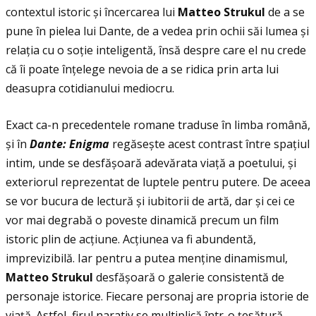
contextul istoric și încercarea lui
Matteo Strukul
de a se
pune în pielea lui Dante, de a vedea prin ochii săi lumea și
relaţia cu o soţie inteligentă, însă despre care el nu crede
că îi poate înţelege nevoia de a se ridica prin arta lui
deasupra cotidianului mediocru.
Exact ca-n precedentele romane traduse în limba română,
și în
Dante: Enigma
regăsește acest contrast între spaţiul
intim, unde se desfășoară adevărata viaţă a poetului, și
exteriorul reprezentat de luptele pentru putere. De aceea
se vor bucura de lectură și iubitorii de artă, dar și cei ce
vor mai degrabă o poveste dinamică precum un film
istoric plin de acţiune. Acţiunea va fi abundentă,
imprevizibilă. Iar pentru a putea menţine dinamismul,
Matteo Strukul
desfășoară o galerie consistentă de
personaje istorice. Fiecare personaj are propria istorie de
viaţă. Astfel, firul narativ se multiplică într-o ţesătură