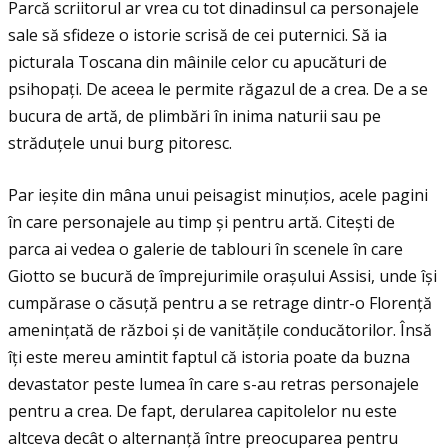
Parcă scriitorul ar vrea cu tot dinadinsul ca personajele
sale să sfideze o istorie scrisă de cei puternici. Să ia
picturala Toscana din mâinile celor cu apucături de
psihopaţi. De aceea le permite răgazul de a crea. De a se
bucura de artă, de plimbări în inima naturii sau pe
străduţele unui burg pitoresc.
Par ieșite din mâna unui peisagist minuţios, acele pagini
în care personajele au timp și pentru artă. Citești de
parca ai vedea o galerie de tablouri în scenele în care
Giotto se bucură de împrejurimile orașului Assisi, unde își
cumpărase o căsuţă pentru a se retrage dintr-o Florenţă
ameninţată de război și de vanităţile conducătorilor. Însă
îţi este mereu amintit faptul că istoria poate da buzna
devastator peste lumea în care s-au retras personajele
pentru a crea. De fapt, derularea capitolelor nu este
altceva decât o alternanţă între preocuparea pentru