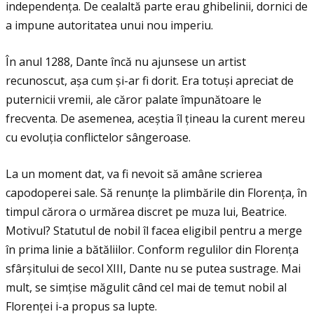
independenţa. De cealaltă parte erau ghibelinii, dornici de
a impune autoritatea unui nou imperiu.
În anul 1288, Dante încă nu ajunsese un artist
recunoscut, așa cum și-ar fi dorit. Era totuși apreciat de
puternicii vremii, ale căror palate împunătoare le
frecventa. De asemenea, aceștia îl ţineau la curent mereu
cu evoluţia conflictelor sângeroase.
La un moment dat, va fi nevoit să amâne scrierea
capodoperei sale. Să renunţe la plimbările din Florenţa, în
timpul cărora o urmărea discret pe muza lui, Beatrice.
Motivul? Statutul de nobil îl facea eligibil pentru a merge
în prima linie a bătăliilor. Conform regulilor din Florenţa
sfârșitului de secol XIII, Dante nu se putea sustrage. Mai
mult, se simţise măgulit când cel mai de temut nobil al
Florenţei i-a propus sa lupte.