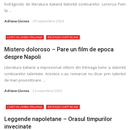
îndrăgostiți de literatura italiană datorită scriitoarelor. Lorenza Pieri
își ...
Adriana Gionea
29 septembrie 2024
CARTI IN LIMBA ITALIANA
RECENZII CARTI BUNE
Mistero doloroso – Pare un film de epoca
despre Napoli
Literatura italiană a impresionat cititorii din întreaga lume și datorită
scriitoarelor talentate. Acestea s-au remarcat nu doar prin talentul
de mari povestitoare. ...
Adriana Gionea
21 noiembrie 2023
CARTI IN LIMBA ITALIANA
RECENZII CARTI BUNE
Leggende napoletane – Orasul timpurilor
invecinate