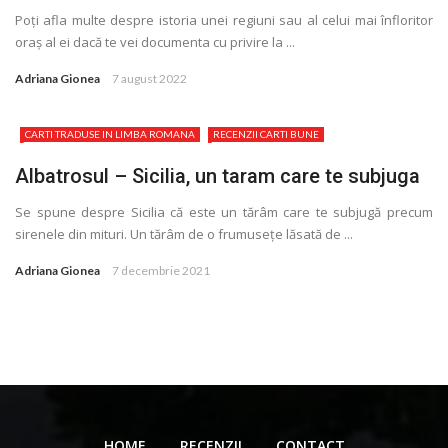
Poţi afla multe despre istoria unei regiuni sau al celui mai înfloritor
oraș al ei dacă te vei documenta cu privire la ...
Adriana Gionea
7 august 2022
CARTI TRADUSE IN LIMBA ROMANA
RECENZII CARTI BUNE
Albatrosul – Sicilia, un taram care te subjuga
Se spune despre Sicilia că este un tărâm care te subjugă precum
sirenele din mituri. Un tărâm de o frumuseţe lăsată de ...
Adriana Gionea
7 decembrie 2021
HOME
RECENZII
CONTACT