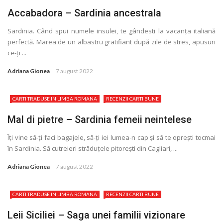
Accabadora – Sardinia ancestrala
Sardinia. Când spui numele insulei, te gândesti la vacanţa italiană
perfectă. Marea de un albastru gratifiant după zile de stres, apusuri
ce-ţi ...
Adriana Gionea
7 august 2022
CARTI TRADUSE IN LIMBA ROMANA
RECENZII CARTI BUNE
Mal di pietre – Sardinia femeii neintelese
Îţi vine să-ţi faci bagajele, să-ţi iei lumea-n cap și să te oprești tocmai
în Sardinia. Să cutreieri străduţele pitorești din Cagliari, ...
Adriana Gionea
7 august 2022
CARTI TRADUSE IN LIMBA ROMANA
RECENZII CARTI BUNE
Leii Siciliei – Saga unei familii vizionare