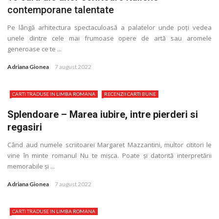
contemporane talentate
Pe lângă arhitectura spectaculoasă a palatelor unde poţi vedea
unele dintre cele mai frumoase opere de artă sau aromele
generoase ce te ...
Adriana Gionea
7 august 2022
CARTI TRADUSE IN LIMBA ROMANA
RECENZII CARTI BUNE
Splendoare – Marea iubire, intre pierderi si
regasiri
Când aud numele scriitoarei Margaret Mazzantini, multor cititori le
vine în minte romanul Nu te mișca. Poate și datorită interpretării
memorabile și ...
Adriana Gionea
7 august 2022
CARTI TRADUSE IN LIMBA ROMANA