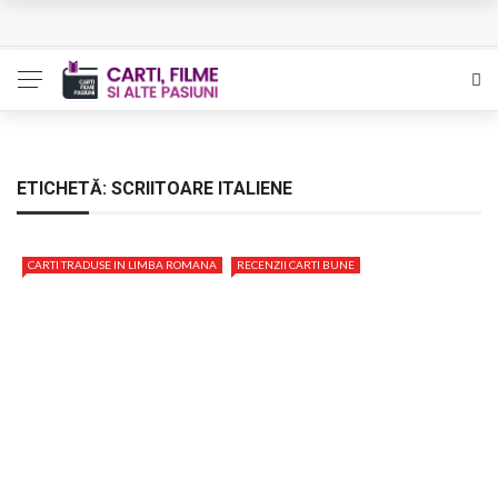
L’Eden a I’aube – Cautarea unor orizonturi mai sigure
The Man Who Sold Air in the Holy Land – Generatia care
poate vindeca
Queer – Un Burroughs sentimental
ETICHETĂ:
SCRIITOARE ITALIENE
Bolla – O iubire interzisa din Pristina
CARTI TRADUSE IN LIMBA ROMANA
RECENZII CARTI BUNE
Luati-ma drept un vis. Povestiri in K. minor – Dor de Kafka