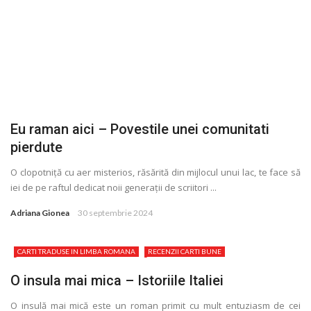
Eu raman aici – Povestile unei comunitati
pierdute
O clopotniţă cu aer misterios, răsărită din mijlocul unui lac, te face să
iei de pe raftul dedicat noii generaţii de scriitori ...
Adriana Gionea
30 septembrie 2024
CARTI TRADUSE IN LIMBA ROMANA
RECENZII CARTI BUNE
O insula mai mica – Istoriile Italiei
O insulă mai mică este un roman primit cu mult entuziasm de cei