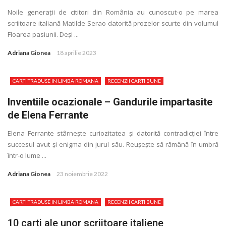
Noile generaţii de cititori din România au cunoscut-o pe marea
scriitoare italiană Matilde Serao datorită prozelor scurte din volumul
Floarea pasiunii. Deși ...
Adriana Gionea
18 aprilie 2023
CARTI TRADUSE IN LIMBA ROMANA
RECENZII CARTI BUNE
Inventiile ocazionale – Gandurile impartasite
de Elena Ferrante
Elena Ferrante stârnește curiozitatea și datorită contradicţiei între
succesul avut și enigma din jurul său. Reușește să rămână în umbră
într-o lume ...
Adriana Gionea
23 noiembrie 2022
CARTI TRADUSE IN LIMBA ROMANA
RECENZII CARTI BUNE
10 carti ale unor scriitoare italiene