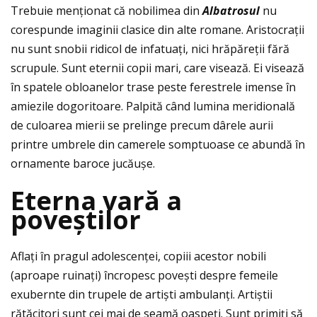
Trebuie menţionat că nobilimea din
Albatrosul
nu
corespunde imaginii clasice din alte romane. Aristocraţii
nu sunt snobii ridicol de infatuaţi, nici hrăpăreţii fără
scrupule. Sunt eternii copii mari, care visează. Ei visează
în spatele obloanelor trase peste ferestrele imense în
amiezile dogoritoare. Palpită când lumina meridională
de culoarea mierii se prelinge precum dârele aurii
printre umbrele din camerele somptuoase ce abundă în
ornamente baroce jucăușe.
Eterna var
ă
a
pove
ș
tilor
Aflaţi în pragul adolescenţei, copiii acestor nobili
(aproape ruinaţi) încropesc povești despre femeile
exubernte din trupele de artiști ambulanţi. Artiștii
rătăcitori sunt cei mai de seamă oaspeţi. Sunt primiţi să