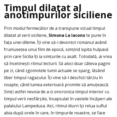
Timpul dilatat al
anotimpurilor siciliene
Prin modul fermecător de a transpune vizual timpul
dilatat al verii siciliene,
Simona La Iacono
te pune în
faţa unei dileme. Îţi vine să-i devorezi romanul având
frumuseţea unui film de epocă, simţind ispita hulpavă
prin care Sicilia îţi ia simţurile cu asalt. Totodată, ai vrea
să încetinești ritmul lecturii. Să aloci doar câteva pagini
pe zi, când zgomotele lumii actuale se sparg, lăsând
liber timpul ragazului. Îţi vine să-l deschizi târziu în
noapte, când lumea exterioară promite să amuţească.
Simţi astfel nevoia de a-ţi sincroniza timpul interior cu
timpul verii nesfârșite, încapsulat în vastele încăperi ale
palatului Lampedusa. Aici, ritmul diurn își relua suflul
abia după orele în care, în timpurile noastre, se face