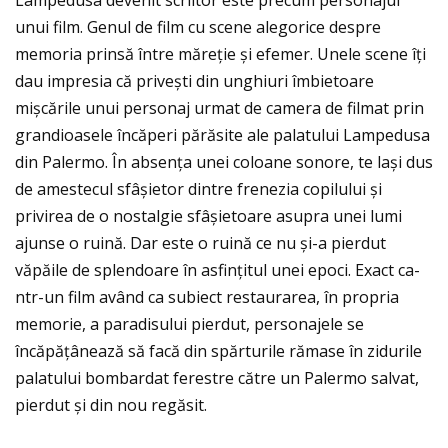
Lampedusa devenit scriitor este precum personajul
unui film. Genul de film cu scene alegorice despre
memoria prinsă între măreţie și efemer. Unele scene îţi
dau impresia că privești din unghiuri îmbietoare
mișcările unui personaj urmat de camera de filmat prin
grandioasele încăperi părăsite ale palatului Lampedusa
din Palermo. În absenţa unei coloane sonore, te lași dus
de amestecul sfâșietor dintre frenezia copilului și
privirea de o nostalgie sfâșietoare asupra unei lumi
ajunse o ruină. Dar este o ruină ce nu și-a pierdut
văpăile de splendoare în asfinţitul unei epoci. Exact ca-
ntr-un film având ca subiect restaurarea, în propria
memorie, a paradisului pierdut, personajele se
încăpăţânează să facă din spărturile rămase în zidurile
palatului bombardat ferestre către un Palermo salvat,
pierdut și din nou regăsit.