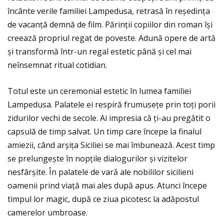
încânte verile familiei Lampedusa, retrasă în reședinţa
de vacanţă demnă de film. Părinţii copiilor din roman își
creează propriul regat de poveste. Adună opere de artă
și transformă într-un regal estetic până și cel mai
neînsemnat ritual cotidian.
Totul este un ceremonial estetic în lumea familiei
Lampedusa. Palatele ei respiră frumuseţe prin toţi porii
zidurilor vechi de secole. Ai impresia că ţi-au pregătit o
capsulă de timp salvat. Un timp care începe la finalul
amiezii, când arșiţa Siciliei se mai îmbunează. Acest timp
se prelungește în nopţile dialogurilor și vizitelor
nesfârșite. În palatele de vară ale nobililor sicilieni
oamenii prind viaţă mai ales după apus. Atunci începe
timpul lor magic, după ce ziua picotesc la adăpostul
camerelor umbroase.