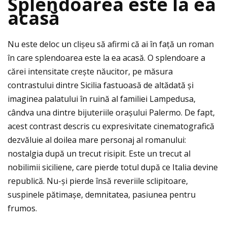
Splendoarea este la ea
acas
ă
Nu este deloc un clișeu să afirmi că ai în faţă un roman
în care splendoarea este la ea acasă. O splendoare a
cărei intensitate crește năucitor, pe măsura
contrastului dintre Sicilia fastuoasă de altădată și
imaginea palatului în ruină al familiei Lampedusa,
cândva una dintre bijuteriile orașului Palermo. De fapt,
acest contrast descris cu expresivitate cinematografică
dezvăluie al doilea mare personaj al romanului:
nostalgia după un trecut risipit. Este un trecut al
nobilimii siciliene, care pierde totul după ce Italia devine
republică. Nu-și pierde însă reveriile sclipitoare,
suspinele pătimașe, demnitatea, pasiunea pentru
frumos.