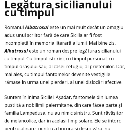
Leg
ă
tura sicilianului
cu timpul
Romanul
Albatrosul
este un mai mult decât un omagiu
adus unui scriitor fără de care Sicilia ar fi fost
incompletă în memoria literară a lumii. Mai bine zis,
Albatrosul
este un roman despre legătura sicilianului
cu timpul. Cu timpul istoriei, cu timpul personal, cu
timpul orașului său, al casei-refugiu, al prieteniilor. Dar,
mai ales, cu timpul fantomelor devenite vestigiile
rămase în urma unei pierderi, al unei dislocări afective.
Suntem în inima Siciliei. Așadar, fantomele din lumea
pustiită a nobilimii palermitane, din care făcea parte și
familia Lampedusa, nu au nimic sinistru. Sunt răvășitor
de melancolice, dar în acelasi timp solare. Ele se întorc
pentru alinare, pentru a bucura si despovăra, nu