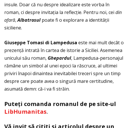
insule. Doar că nu despre idealizare este vorba în
roman, ci despre invitaţia la reflecţie. Pentru noi, cei
din
afar
ă
,
Albatrosul
poate fi o explorare a identităţii
siciliene.
Giuseppe Tomasi di Lampedusa
este mai mult decât o
prezenţă intrată în cartea de istorie a Siciliei. Asemenea
unicului său roman,
Ghepardul
, Lampedusa-personajul
rămâne un simbol al unei epoci la răscruce, al ultimei
priviri înapoi dinaintea inevitabilei treceri spre un timp
despre care poate avea o singură mare certitudine,
asumată demn: că-i va fi străin.
Puteţi comanda romanul de pe site-ul
LibHumanitas
.
Vă invit să citiţi și articolul despre un