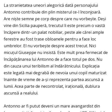
La stranietatea uneori alegorică dată personajului
Antonno contribuie din plin misterul ce-l înconjoară.
Are niște semne pe corp despre care nu vorbește. Deși
vine din Sicilia pauperă, trecutul îi este precum o vastă
încăpere dintr-un palat nobiliar, peste ale cărei ample
ferestre au fost trase obloanele pentru a face loc
umbrelor. El nu vorbește despre acest trecut. Nici
micuţul Giuseppe nu insistă. Este mult prea fermecat de
încăpăţânarea lui Antonno de a face totul pe dos. Nu
din cauza unui teribilism al îndărătnicului. Explicaţia
este legată mai degrabă de nevoia unui copil maturizat
înainte de vreme de a-și reprezenta partea ascunsă a
lumii. Acea parte de necontrolat, iraţională, dublura
ascunsă a realului.
Antonno ar fi putut deveni un mare avangardist din