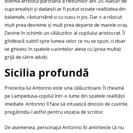
boema artistică pariziană a nebunilor ani ‘20. Alături de
suprarealiști și dadaiști ar fi putut scoate realitatea din
balamale, răsturnând-o cu susu-n jos. Dar s-a născut
mult prea devreme și mult prea departe de marele oraș.
Devine în schimb un călăuzitor al copilului aristocrat. Îl
ghidează subtil spre lumea celor ce nu se spun, ci doar
se ghicesc în spatele cuvintelor alese cu (prea multa)
grijă de către adulţi.
Sicilia profund
ă
Prezenţa lui Antonno este una călăuzitoare. Îl cheamă
pe Lampedusa-copilul într-o lume din spatele realităţii
imediate. Antonno îl face să intuiască dincolo de cuvinte,
pregătindu-l astfel pentru vocaţia de scriitor.
De asemenea, personajul Antonno îţi aminteste că nu