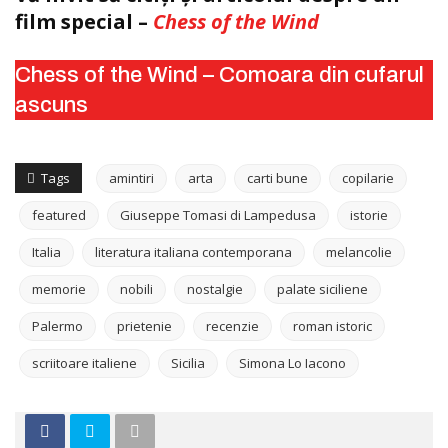
film special –
Chess of the Wind
Chess of the Wind – Comoara din cufarul
ascuns
Tags
amintiri
arta
carti bune
copilarie
featured
Giuseppe Tomasi di Lampedusa
istorie
Italia
literatura italiana contemporana
melancolie
memorie
nobili
nostalgie
palate siciliene
Palermo
prietenie
recenzie
roman istoric
scriitoare italiene
Sicilia
Simona Lo Iacono