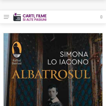
L’Eden a I’aube – Cautarea unor orizonturi mai sigure
The Man Who Sold Air in the Holy Land – Generatia care
poate vindeca
Queer – Un Burroughs sentimental
Bolla – O iubire interzisa din Pristina
Luati-ma drept un vis. Povestiri in K. minor – Dor de Kafka