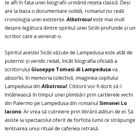
te afli în faţa unei biografii urmând reţeta clasică. Deși
are la baza o documentare solidă, romanul nu redă
cronologia unei existenţe.
Albatrosul
este mai mult
despre legătura dintre spiritul unei Sicilii profunde și un
scriitor care a venerat-o.
Spiritul acestei Sicilii văzute de Lampedusa este atât de
puternic și veridic redat, încât biografia oficială a
scriitorului
Giuseppe Tomasi di Lampedusa
va
absorbi, în memoria colectivă, imaginea copilului
Lampedusa din
Albatrosul
. Cititorii vor fi dorit să-l
întâlnească în timpul unei plimbări prin cartierele vechi
din Palermo pe Lampedusa din romanul
Simonei Lo
Iacono
. Ar vrea să cutreiere prin librării alături de el. Să
asiste la spectacolul oferit de forfota lumii ce străpunge
lentoarea unui ritual de cafenea retrasă.