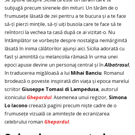
subjugă precum sirenele din mituri. Un tărâm de o
frumuseţe lăsată de zei pentru a te bucura și a te face
să-ţi pierzi minţile, să-ţi uiţi busola care te face să te
reîntorci la vechea ta casă după ce ai vizitat-o. Nu
întâmplător se vorbește despre nostalgia nemărginită
lăsată în inima călătorilor ajunși aici. Sicilia adorată cu
fast și amintită cu melancolia rămasă în urma unei
epoci apuse devine un personaj central și în
Albatrosul
,
în traducerea migăloasă a lui
Mihai Banciu
. Romanul
brodează o poveste inspirată din viaţa și epoca marelui
scriitor
Giuseppe Tomasi di Lampedusa
, autorul
iconicului
Ghepardul
. Asemenea unui regizor,
Simona
Lo Iacono
creează pagini precum niște cadre de o
frumuseţe vizuală ce amintește de ecranizarea
celebrului roman
Ghepardul
.