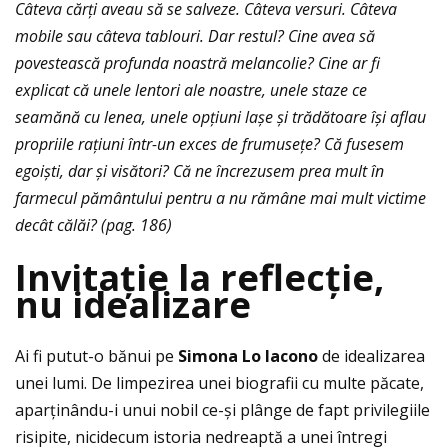
C
â
teva c
ă
r
ţ
i aveau s
ă
se salveze. C
â
teva versuri. C
â
teva
mobile sau c
â
teva tablouri. Dar restul? Cine avea s
ă
povesteasc
ă
profunda noastr
ă
melancolie? Cine ar fi
explicat c
ă
unele lentori ale noastre, unele staze ce
seam
ă
n
ă
cu lenea, unele op
ţ
iuni la
ș
e
ș
i tr
ă
d
ă
toare
îș
i aflau
propriile ra
ţ
iuni
î
ntr-un exces de frumuse
ţ
e? C
ă
fusesem
egoi
ș
ti, dar
ș
i vis
ă
tori? C
ă
ne
î
ncrezusem prea mult
î
n
farmecul p
ă
m
â
ntului pentru a nu r
ă
m
â
ne mai mult victime
dec
â
t c
ă
l
ă
i? (pag. 186)
Invita
ţ
ie la reflec
ţ
ie,
nu idealizare
Ai fi putut-o bănui pe
Simona Lo Iacono
de idealizarea
unei lumi. De limpezirea unei biografii cu multe păcate,
aparţinându-i unui nobil ce-și plânge de fapt privilegiile
risipite, nicidecum istoria nedreaptă a unei întregi