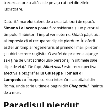
trecerea spre o altă zi de pe aţa rutinei din zilele
lucrătoare.
Datorită marelui talent de a crea tablouri de epocă,
Simona La Iacono
poate fi considerată și un pictor al
timpului îmbietor. Timpul verii eterne. Odată pășit aici,
ai impresia că ai recuperat clipele pierdute. Îţi oferă
astfel un timp al regenerării, al primelor mari prietenii
și iubiri secrete regăsite. O astfel de prietenie ajunge
să-i ţină de urât scriitorului-personaj în ultimele sale
clipe de viaţă. De fapt,
Albatrosul
este retrospectiva
afectivă a biografiei lui
Giuseppe Tomasi di
Lampedusa
. Începe cu ziua internării la spitalul din
Roma, unde scrie ultimele pagini din
Ghepardul
, înainte
de a muri.
Paradisul pierdut