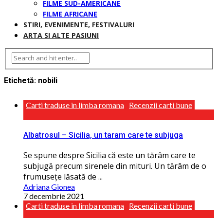
FILME SUD-AMERICANE
FILME AFRICANE
STIRI, EVENIMENTE, FESTIVALURI
ARTA SI ALTE PASIUNI
Etichetă:
nobili
Carti traduse in limba romana
Recenzii carti bune
Albatrosul – Sicilia, un taram care te subjuga
Se spune despre Sicilia că este un tărâm care te
subjugă precum sirenele din mituri. Un tărâm de o
frumuseţe lăsată de ...
Adriana Gionea
7 decembrie 2021
Carti traduse in limba romana
Recenzii carti bune