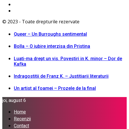
© 2023 - Toate drepturile rezervate
Queer – Un Burroughs sentimental
Bolla – O iubire interzisa din Pristina
Luati-ma drept un vis. Povestiri in K. minor – Dor de
Kafka
Indragostitii de Franz K. – Justitiarii literaturii
Un artist al foamei – Prozele de la final
joi, august 6
Home
Recenzii
Contact