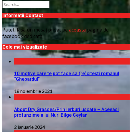
Informatii Contact
Puteti lasa un mesaj privat pe
aceasta
pagina de
facebook dedicata
Cele mai vizualizate
10 motive care te pot face sa (re)citesti romanul
“Ghepardul”
18 noiembrie 2021
About Dry Grasses/Prin ierburi uscate – Aceeasi
profunzime a lui Nuri Bilge Ceylan
2 ianuarie 2024