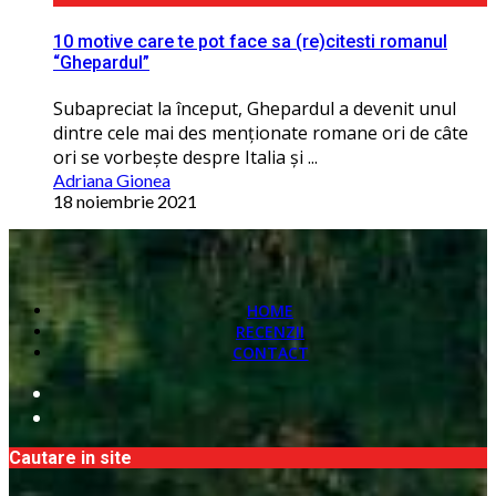
10 motive care te pot face sa (re)citesti romanul
“Ghepardul”
Subapreciat la început, Ghepardul a devenit unul
dintre cele mai des menţionate romane ori de câte
ori se vorbește despre Italia și ...
Adriana Gionea
18 noiembrie 2021
HOME
RECENZII
CONTACT
Cautare in site