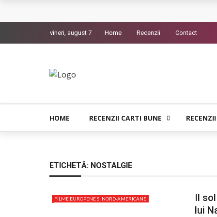
Queer – Un Burroughs sentimental
vineri, august 7
Home
Recenzii
Contact
Bolla – O iubire interzisa din Pristina
Luati-ma drept un vis. Povestiri in K. minor – D
Indragostitii de Franz K. – Justitiarii literaturii
Un artist al foamei – Prozele de la final
HOME
RECENZII CARTI BUNE
RECENZII
ETICHETĂ:
NOSTALGIE
Il so
FILME EUROPENE SI NORD-AMERICANE
lui N
RECENZII FILME BUNE