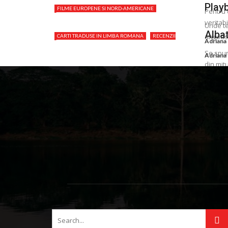
Play
FILME EUROPENE SI NORD-AMERICANE
Pentru c
RECENZII FILME BUNE
veritabi
Unde te
Albat
angoasa
CARTI TRADUSE IN LIMBA ROMANA
RECENZII
Adriana
CARTI BUNE
Se spun
Adriana
din mit
Adriana