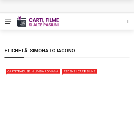
Queer – Un Burroughs sentimental
Bolla – O iubire interzisa din Pristina
Luati-ma drept un vis. Povestiri in K. minor – Dor de Kafka
Indragostitii de Franz K. – Justitiarii literaturii
ETICHETĂ:
SIMONA LO IACONO
Un artist al foamei – Prozele de la final
CARTI TRADUSE IN LIMBA ROMANA
RECENZII CARTI BUNE