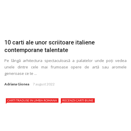
10 carti ale unor scriitoare italiene
contemporane talentate
Pe lângă arhitectura spectaculoasă a palatelor unde poţi vedea
unele dintre cele mai frumoase opere de artă sau aromele
generoase ce te ...
Adriana Gionea
7 august 2022
CARTI TRADUSE IN LIMBA ROMANA
RECENZII CARTI BUNE