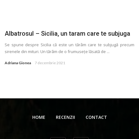
Albatrosul – Sicilia, un taram care te subjuga
Se spune despre Sicilia că este un tărâm care te subjugă precum
sirenele din mituri. Un tărâm de o frumuseţe lăsată de ...
Adriana Gionea
7 decembrie 2021
HOME
RECENZII
CONTACT