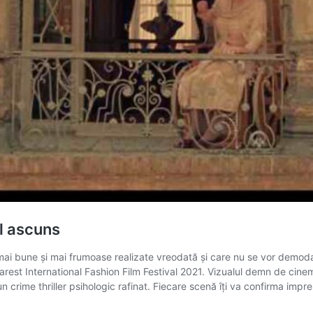
l ascuns
 mai bune și mai frumoase realizate vreodată și care nu se vor demoda
charest International Fashion Film Festival 2021. Vizualul demn de cinem
crime thriller psihologic rafinat. Fiecare scenă îţi va confirma impr
Chess