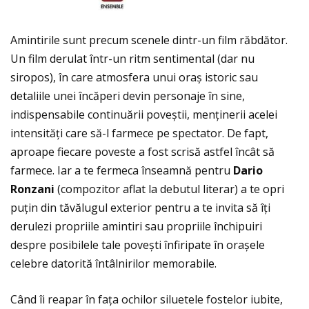
Amintirile sunt precum scenele dintr-un film răbdător.
Un film derulat într-un ritm sentimental (dar nu
siropos), în care atmosfera unui oraș istoric sau
detaliile unei încăperi devin personaje în sine,
indispensabile continuării poveștii, menţinerii acelei
intensităţi care să-l farmece pe spectator. De fapt,
aproape fiecare poveste a fost scrisă astfel încât să
farmece. Iar a te fermeca înseamnă pentru
Dario
Ronzani
(compozitor aflat la debutul literar) a te opri
puţin din tăvălugul exterior pentru a te invita să îţi
derulezi propriile amintiri sau propriile închipuiri
despre posibilele tale povești înfiripate în orașele
celebre datorită întâlnirilor memorabile.
Când îi reapar în faţa ochilor siluetele fostelor iubite,