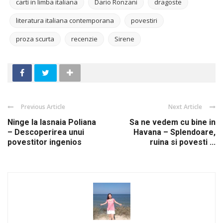
carti in limba italiana
Dario Ronzani
dragoste
literatura italiana contemporana
povestiri
proza scurta
recenzie
Sirene
Previous Article
Next Article
Ninge la Iasnaia Poliana
Sa ne vedem cu bine in
– Descoperirea unui
Havana – Splendoare,
povestitor ingenios
ruina si povesti ...