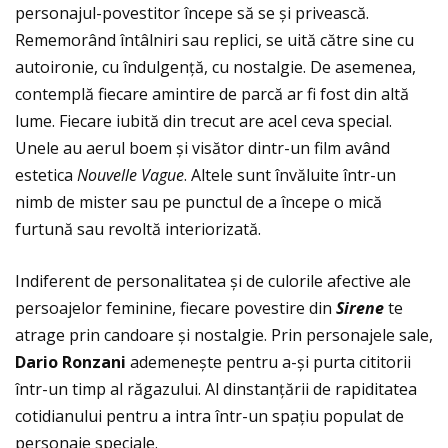
personajul-povestitor începe să se și privească.
Rememorând întâlniri sau replici, se uită către sine cu
autoironie, cu îndulgenţă, cu nostalgie. De asemenea,
contemplă fiecare amintire de parcă ar fi fost din altă
lume. Fiecare iubită din trecut are acel ceva special.
Unele au aerul boem și visător dintr-un film având
estetica
Nouvelle Vague
. Altele sunt învăluite într-un
nimb de mister sau pe punctul de a începe o mică
furtună sau revoltă interiorizată.
Indiferent de personalitatea și de culorile afective ale
persoajelor feminine, fiecare povestire din
Sirene
te
atrage prin candoare și nostalgie. Prin personajele sale,
Dario Ronzani
ademenește pentru a-și purta cititorii
într-un timp al răgazului. Al dinstanţării de rapiditatea
cotidianului pentru a intra într-un spaţiu populat de
personaje speciale.