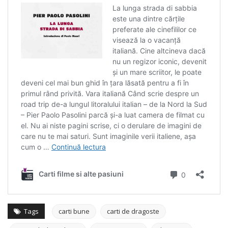
Tags
carti bune
carti de dragoste