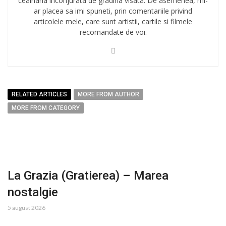
ceainaria inconjurata de gradina visata. De asemenea, mi-
ar placea sa imi spuneti, prin comentariile privind
articolele mele, care sunt artistii, cartile si filmele
recomandate de voi.
RELATED ARTICLES
MORE FROM AUTHOR
MORE FROM CATEGORY
La Grazia (Gratierea) – Marea
nostalgie
5 august 2026