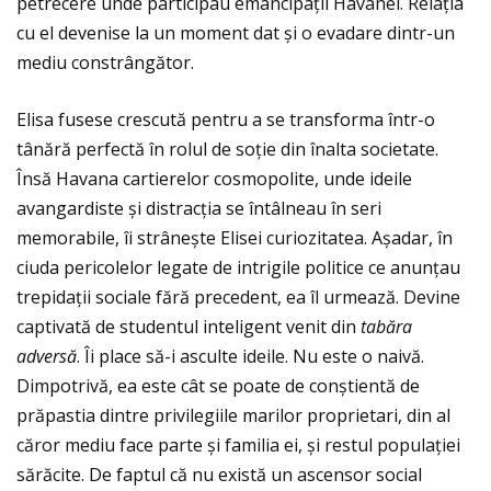
petrecere unde participau emancipaţii Havanei. Relaţia
cu el devenise la un moment dat și o evadare dintr-un
mediu constrângător.
Elisa fusese crescută pentru a se transforma într-o
tânără perfectă în rolul de soţie din înalta societate.
Însă Havana cartierelor cosmopolite, unde ideile
avangardiste și distracţia se întâlneau în seri
memorabile, îi strânește Elisei curiozitatea. Așadar, în
ciuda pericolelor legate de intrigile politice ce anunţau
trepidaţii sociale fără precedent, ea îl urmează. Devine
captivată de studentul inteligent venit din
tabăra
adversă
. Îi place să-i asculte ideile. Nu este o naivă.
Dimpotrivă, ea este cât se poate de conștientă de
prăpastia dintre privilegiile marilor proprietari, din al
căror mediu face parte și familia ei, și restul populaţiei
sărăcite. De faptul că nu există un ascensor social