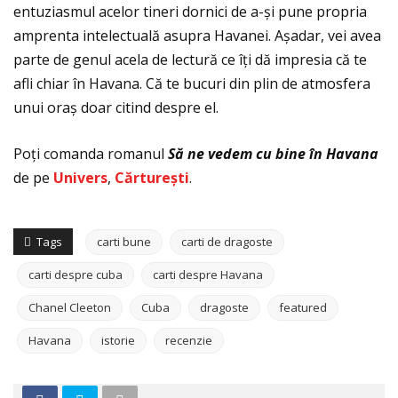
entuziasmul acelor tineri dornici de a-și pune propria
amprenta intelectuală asupra Havanei. Așadar, vei avea
parte de genul acela de lectură ce îţi dă impresia că te
afli chiar în Havana. Că te bucuri din plin de atmosfera
unui oraș doar citind despre el.
Poţi comanda romanul
Să ne vedem cu bine în Havana
de pe
Univers
,
Cărturești
.
Tags
carti bune
carti de dragoste
carti despre cuba
carti despre Havana
Chanel Cleeton
Cuba
dragoste
featured
Havana
istorie
recenzie