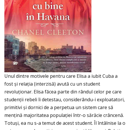
Unul dintre motivele pentru care Elisa a iubit Cuba a
fost și relaţia (interzisă) avută cu un student
revoluţionar. Elisa făcea parte din rândul celor pe care
studenţii rebeli îi detestau, considerându-i exploatatori,
primitivi și dornici de a perpetua un sistem care să
menţină majoritatea populaţiei într-o sărăcie crâncenă.
Totuși, ea nu s-a temut de acest student. Îl întâlnise la o