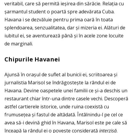
veritabil, care să permită ieșirea din sărăcie. Relaţia cu
șarmantul student o poartă spre adevărata Cuba.
Havana i se dezvăluie pentru prima oară în toata
splendoarea, senzualitatea, dar și mizeria ei. Alături de
iubitul ei, se aventurează până și în acele zone locuite
de marginali.
Chipurile Havanei
Ajunsă în orașul de suflet al bunicii ei, scriitoarea și
jurnalistia Marisol se îndrăgostește la rândul ei de
Havana. Devine oaspetele unei familii ce și-a deschis un
restaurant chiar într-una dintre casele vechi. Descoperă
astfel cartierele istorice, unde ruina coexistă cu
frumuseţea și fastul de altădată. Întâlnindu-l pe cel ce
avea să-i devină ghid în Havana, Marisol este pe cale să
înceapă la rândul ei o poveste considerată
interzisă
.