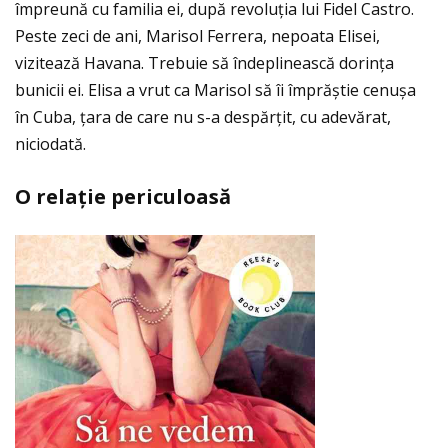
împreună cu familia ei, după revoluţia lui Fidel Castro.
Peste zeci de ani, Marisol Ferrera, nepoata Elisei,
vizitează Havana. Trebuie să îndeplinească dorinţa
bunicii ei. Elisa a vrut ca Marisol să îi împrăștie cenușa
în Cuba, ţara de care nu s-a despărţit, cu adevărat,
niciodată.
O rela
ţ
ie periculoas
ă