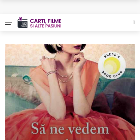
Queer – Un Burroughs sentimental
Bolla – O iubire interzisa din Pristina
Luati-ma drept un vis. Povestiri in K. minor – Dor de Kafka
Indragostitii de Franz K. – Justitiarii literaturii
Un artist al foamei – Prozele de la final