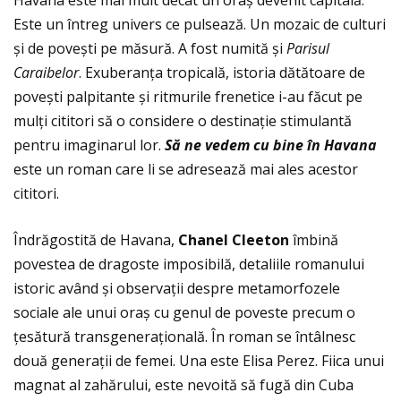
Este un întreg univers ce pulsează. Un mozaic de culturi
și de povești pe măsură. A fost numită și
Parisul
Caraibelor
. Exuberanţa tropicală, istoria dătătoare de
povești palpitante și ritmurile frenetice i-au făcut pe
mulţi cititori să o considere o destinaţie stimulantă
pentru imaginarul lor.
S
ă
ne vedem cu bine
î
n Havana
este un roman care li se adresează mai ales acestor
cititori.
Îndrăgostită de Havana,
Chanel Cleeton
îmbină
povestea de dragoste imposibilă, detaliile romanului
istoric având și observaţii despre metamorfozele
sociale ale unui oraș cu genul de poveste precum o
ţesătură transgeneraţională. În roman se întâlnesc
două generaţii de femei. Una este Elisa Perez. Fiica unui
magnat al zahărului, este nevoită să fugă din Cuba