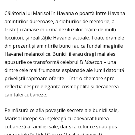
Călătoria lui Marisol în Havana o poartă între Havana
amintirilor dureroase, a cioburilor de memorie, a
tristeţii rămase în urma deziluziilor trăite de mulţi
locuitori, și realităţile Havanei actuale. Toate dramele
din prezent și amintirile buncii au ca fundal imaginile
Havanei melancolice. Bunicii îi erau dragi mai ales
apusurile ce transformă celebrul
El Malecon
– una
dintre cele mai frumoase esplanade ale lumii datorită
priveliștii răpitoare oferite – într-o chemare spre
reflecţia despre eleganţa cosmopolită și decăderea
capitalei cubaneze.
Pe măsură ce află poveștile secrete ale bunicii sale,
Marisol începe să înţeleagă cu adevărat lumea
cubaneză a familiei sale, dar și a celor ce și-au pus
speranţele în Fidel Castro. Va afla și povești