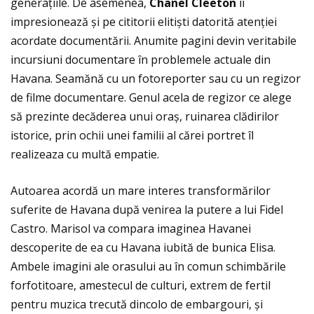
generaţiile. De asemenea,
Chanel Cleeton
îi
impresionează și pe cititorii elitiști datorită atenţiei
acordate documentării. Anumite pagini devin veritabile
incursiuni documentare în problemele actuale din
Havana. Seamănă cu un fotoreporter sau cu un regizor
de filme documentare. Genul acela de regizor ce alege
să prezinte decăderea unui oraș, ruinarea clădirilor
istorice, prin ochii unei familii al cărei portret îl
realizeaza cu multă empatie.
Autoarea acordă un mare interes transformărilor
suferite de Havana după venirea la putere a lui Fidel
Castro. Marisol va compara imaginea Havanei
descoperite de ea cu Havana iubită de bunica Elisa.
Ambele imagini ale orasului au în comun schimbările
forfotitoare, amestecul de culturi, extrem de fertil
pentru muzica trecută dincolo de embargouri, și