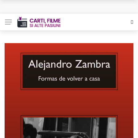
Queer – Un Burroughs sentimental
Bolla – O iubire interzisa din Pristina
Luati-ma drept un vis. Povestiri in K. minor – Dor de Kafka
Indragostitii de Franz K. – Justitiarii literaturii
Un artist al foamei – Prozele de la final