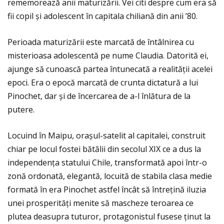
rememorează anii maturizării. Vei citi despre cum era să
fii copil și adolescent în capitala chiliană din anii ’80.
Perioada maturizării este marcată de întâlnirea cu
misterioasa adolescentă pe nume Claudia. Datorită ei,
ajunge să cunoască partea întunecată a realităţii acelei
epoci. Era o epocă marcată de crunta dictatură a lui
Pinochet, dar și de încercarea de a-l înlătura de la
putere.
Locuind în Maipu, orașul-satelit al capitalei, construit
chiar pe locul fostei bătălii din secolul XIX ce a dus la
independenţa statului Chile, transformată apoi într-o
zonă ordonată, elegantă, locuită de stabila clasa medie
formată în era Pinochet astfel încât să întreţină iluzia
unei prosperităţi menite să mascheze teroarea ce
plutea deasupra tuturor, protagonistul fusese ţinut la