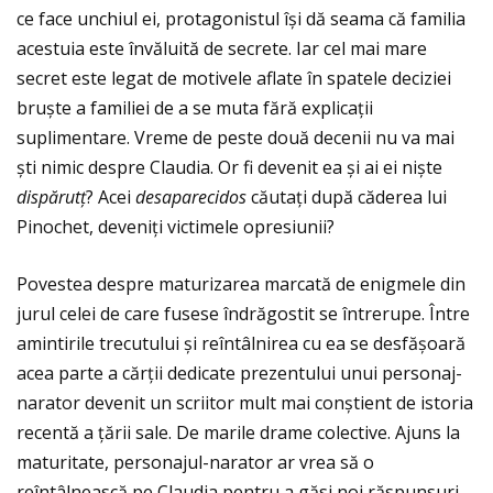
ce face unchiul ei, protagonistul își dă seama că familia
acestuia este învăluită de secrete. Iar cel mai mare
secret este legat de motivele aflate în spatele deciziei
bruște a familiei de a se muta fără explicaţii
suplimentare. Vreme de peste două decenii nu va mai
ști nimic despre Claudia. Or fi devenit ea și ai ei niște
disp
ă
rut
ţ
? Acei
desaparecidos
căutaţi după căderea lui
Pinochet, deveniţi victimele opresiunii?
Povestea despre maturizarea marcată de enigmele din
jurul celei de care fusese îndrăgostit se întrerupe. Între
amintirile trecutului și reîntâlnirea cu ea se desfășoară
acea parte a cărţii dedicate prezentului unui personaj-
narator devenit un scriitor mult mai conștient de istoria
recentă a ţării sale. De marile drame colective. Ajuns la
maturitate, personajul-narator ar vrea să o
reîntâlnească pe Claudia pentru a găsi noi răspunsuri