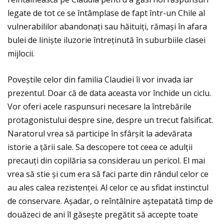
legate de tot ce se întâmplase de fapt într-un Chile al
vulnerabililor abandonaţi sau hăituiţi, rămași în afara
bulei de liniște iluzorie întreţinută în suburbiile clasei
mijlocii.
Poveștile celor din familia Claudiei îi vor invada iar
prezentul. Doar că de data aceasta vor închide un ciclu.
Vor oferi acele raspunsuri necesare la întrebările
protagonistului despre sine, despre un trecut falsificat.
Naratorul vrea să participe în sfârșit la adevărata
istorie a ţării sale. Sa descopere tot ceea ce adulţii
precauţi din copilăria sa considerau un pericol. El mai
vrea să stie și cum era să faci parte din rândul celor ce
au ales calea rezistenţei. Al celor ce au sfidat instinctul
de conservare. Așadar, o reîntâlnire aștepatată timp de
douăzeci de ani îl găsește pregătit să accepte toate