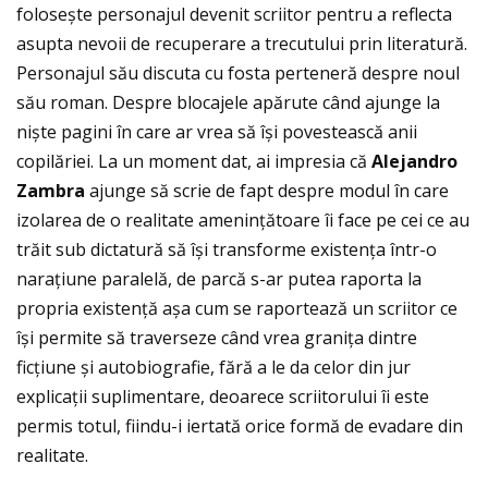
folosește personajul devenit scriitor pentru a reflecta
asupta nevoii de recuperare a trecutului prin literatură.
Personajul său discuta cu fosta perteneră despre noul
său roman. Despre blocajele apărute când ajunge la
niște pagini în care ar vrea să își povestească anii
copilăriei. La un moment dat, ai impresia că
Alejandro
Zambra
ajunge să scrie de fapt despre modul în care
izolarea de o realitate ameninţătoare îi face pe cei ce au
trăit sub dictatură să își transforme existenţa într-o
naraţiune paralelă, de parcă s-ar putea raporta la
propria existenţă așa cum se raportează un scriitor ce
își permite să traverseze când vrea graniţa dintre
ficţiune și autobiografie, fără a le da celor din jur
explicaţii suplimentare, deoarece scriitorului îi este
permis totul, fiindu-i iertată orice formă de evadare din
realitate.