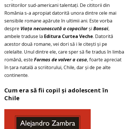
scriitorilor sud-americani talentaţi. De cititorii din
România s-a apropiat datorită unora dintre cele mai
sensibile romane apărute în ultimii ani. Este vorba
despre
Via
ţ
a necunoscut
ă
a copacilor
și
Bonsai
,
ambele traduse la
Editura Curtea Veche
. Datorită
acestor două romane, vei dori să i le citești și pe
celelalte. Unul dintre ele, care sper să fie tradus în limba
română, este
Formas de volver a casa
, foarte apreciat
în ţara natală a scriitorului, Chile, dar și de pe alte
continente.
Cum era s
ă
fii copil
ș
i adolescent
î
n
Chile