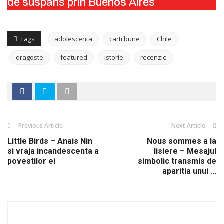
de suspans prin Buenos Aires
Tags
adolescenta
carti bune
Chile
dragoste
featured
istorie
recenzie
Previous Article
Next Article
Little Birds – Anais Nin
Nous sommes a la
si vraja incandescenta a
lisiere – Mesajul
povestilor ei
simbolic transmis de
aparitia unui ...