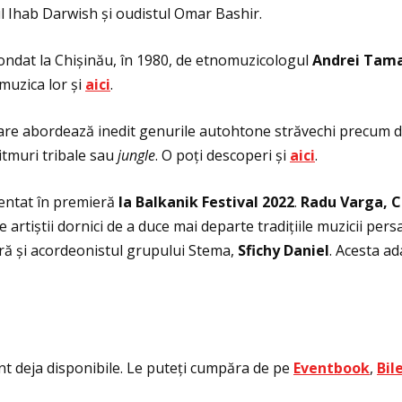
l Ihab Darwish și oudistul Omar Bashir.
ondat la Chișinău, în 1980, de etnomuzicologul
Andrei Tama
 muzica lor și
aici
.
re abordează inedit genurile autohtone străvechi precum doin
itmuri tribale sau
jungle
. O poţi descoperi și
aici
.
zentat în premieră
la Balkanik Festival 2022
.
Radu Varga, C
e artiștii dornici de a duce mai departe tradiţiile muzicii pers
tură și acordeonistul grupului Stema,
Sfichy Daniel
. Acesta ad
unt deja disponibile. Le puteţi cumpăra de pe
Eventbook
,
Bil