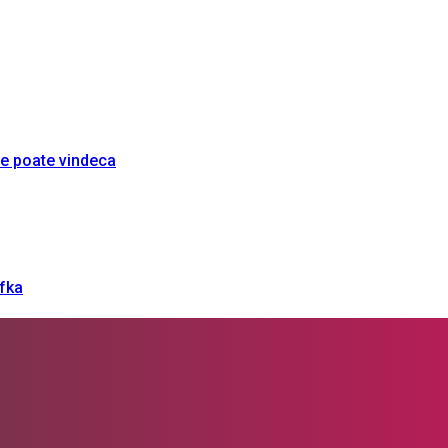
re poate vindeca
afka