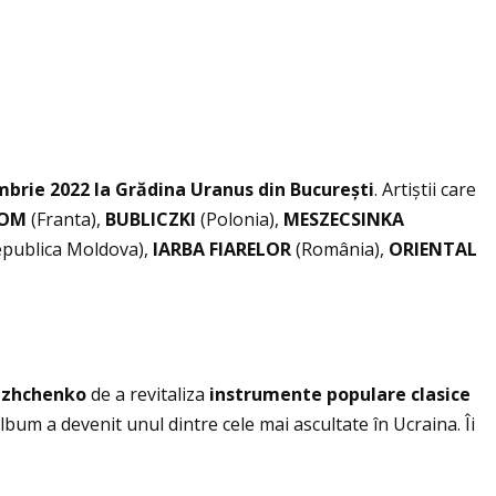
mbrie
2022 la Gr
ă
dina Uranus din Bucure
ș
ti
. Artiștii care
SOM
(Franta),
BUBLICZKI
(Polonia),
MESZECSINKA
publica Moldova),
IARBA FIARELOR
(România),
ORIENTAL
izhchenko
de a revitaliza
instrumente populare clasice
bum a devenit unul dintre cele mai ascultate în Ucraina. Îi