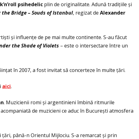
’n’roll psihedelic
plin de originalitate. Adună tradiţiile și
 the Bridge – Souds of Istanbul
, regizat de
Alexander
artiști și influenţe de pe mai multe continente. S-au făcut
nder the Shade of Violets
– este o intersectare între un
nţat în 2007, a fost invitat să concerteze în multe ţări.
i
aici
.
an
. Muzicienii romi și argentinieni îmbină ritmurile
se acompaniată de muzicieni ce aduc în București atmosfera
i ţări, până-n Orientul Mijlociu. S-a remarcat și prin