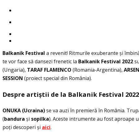
Balkanik Festival
a revenit! Ritmurile exuberante și îmbină
te vor face să dansezi frenetic la
Balkanik Festival 2022
su
(Ungaria),
TARAF FLAMENCO
(Romania-Argentina),
ARSE
SESSION
(proiect special din România).
Despre arti
ș
tii de la Balkanik Festival 2022
ONUKA (Ucraina)
se va auzi în premieră în România. Trupa 
(
bandura
și
sopilka
). Aceste intrumente au fost aproape ui
poţi descoperi și
aici
.