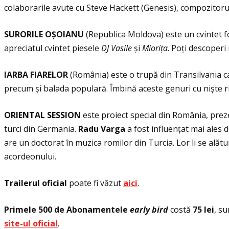
colaborarile avute cu Steve Hackett (Genesis), compozitoru
SURORILE OŞOIANU
(Republica Moldova) este un cvintet f
apreciatul cvintet piesele
DJ Vasile
și
Mioriţa
. Poţi descoperi
IARBA FIARELOR
(România) este o trupă din Transilvania ca
precum și balada populară. Îmbină aceste genuri cu niște r
ORIENTAL SESSION
este proiect special din România, pre
turci din Germania.
Radu Varga
a fost influenţat mai ales d
are un doctorat în muzica romilor din Turcia. Lor li se ală
acordeonului.
Trailerul oficial
poate fi văzut
aici
.
Primele 500 de Abonamentele
early bird
costă
75 lei
, s
site-ul oficial
.