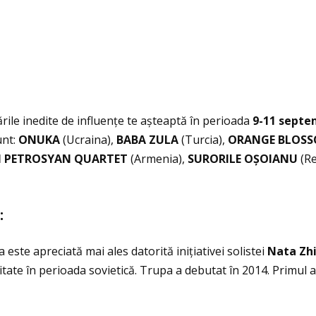
rile inedite de influenţe te așteaptă în perioada
9-11 septe
nt:
ONUKA
(Ucraina),
BABA ZULA
(Turcia),
ORANGE BLOS
N PETROSYAN QUARTET
(Armenia),
SURORILE O
Ş
OIANU
(Re
:
este apreciată mai ales datorită iniţiativei solistei
Nata Zh
tate în perioada sovietică. Trupa a debutat în 2014. Primul al