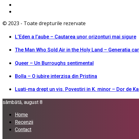
© 2023 - Toate drepturile rezervate
L’Eden a I’aube – Cautarea unor orizonturi mai sigure
The Man Who Sold Air in the Holy Land – Generatia ca
Queer – Un Burroughs sentimental
Bolla – O iubire interzisa din Pristina
Luati-ma drept un vis. Povestiri in K. minor – Dor de K
sâmbătă, august 8
Home
Recenzii
Contact