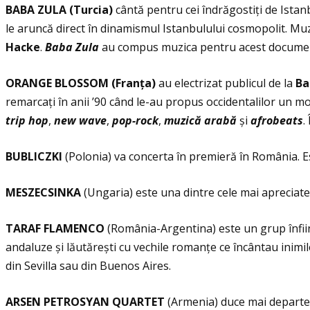
BABA ZULA (Turcia)
cântă pentru cei îndrăgostiţi de Istan
le aruncă direct în dinamismul Istanbulului cosmopolit. Mu
Hacke
.
Baba Zula
au compus muzica pentru acest documenta
ORANGE BLOSSOM
(Franţa)
au electrizat publicul de la
Ba
remarcaţi în anii ’90 când le-au propus occidentalilor un m
trip hop
,
new wave
,
pop-rock
,
muzică arabă
și
afrobeats
.
BUBLICZKI
(Polonia) va concerta în premieră în România. Est
MESZECSINKA
(Ungaria) este una dintre cele mai apreciate
TARAF FLAMENCO
(România-Argentina) este un grup înfii
andaluze și lăutărești cu vechile romanţe ce încântau inim
din Sevilla sau din Buenos Aires.
ARSEN PETROSYAN QUARTET
(Armenia) duce mai departe