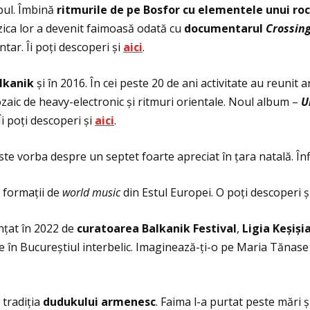
bul. Îmbină
ritmurile de pe Bosfor cu elementele unui rock
zica lor a devenit faimoasă odată cu
documentarul
Crossing
r. Îi poţi descoperi și
aici
.
lkanik
și în 2016. În cei peste 20 de ani activitate au reunit 
ozaic de heavy-electronic și ritmuri orientale. Noul album –
U
 Îi poţi descoperi și
aici
.
e vorba despre un septet foarte apreciat în ţara natală. Înfii
 formaţii de
world music
din Estul Europei. O poţi descoperi ș
nţat în 2022 de
curatoarea Balkanik Festival
,
Ligia Keșiși
ile în Bucureștiul interbelic. Imaginează-ţi-o pe Maria Tăna
 tradiţia
dudukului armenesc
. Faima l-a purtat peste mări ș