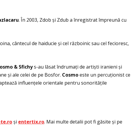
zlacaru
. În 2003, Zdob și Zdub a înregistrat împreună cu
a, cântecul de haiducie și cel războinic sau cel fecioresc,
osmo & Sfichy
s-au lăsat îndrumaţi de artiști iranieni și
ane și ale celei de pe Bosfor.
Cosmo
este un percuţionist ce
aptează influenţele orientale pentru sonorităţile
ete.ro
și
entertix.ro
. Mai multe detalii pot fi găsite și pe