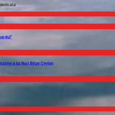
dedicata
pardul”
nzime a lui Nuri Bilge Ceylan