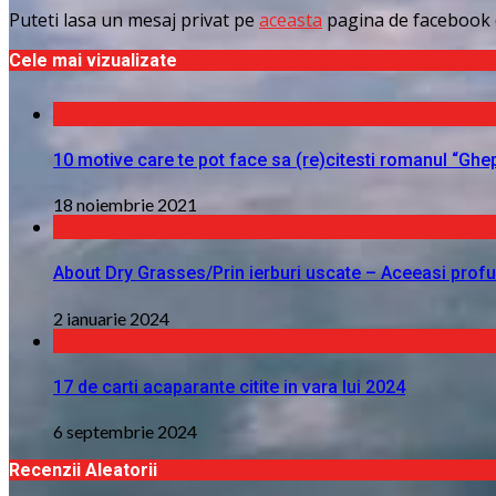
Puteti lasa un mesaj privat pe
aceasta
pagina de facebook 
Cele mai vizualizate
10 motive care te pot face sa (re)citesti romanul “Ghe
18 noiembrie 2021
About Dry Grasses/Prin ierburi uscate – Aceeasi profu
2 ianuarie 2024
17 de carti acaparante citite in vara lui 2024
6 septembrie 2024
Recenzii Aleatorii