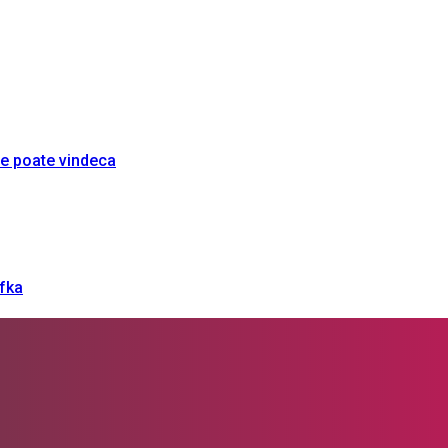
re poate vindeca
afka