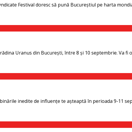
yndicate Festival doresc să pună Bucureștiul pe harta mondială 
ădina Uranus din București, între 8 și 10 septembrie. Va fi o e
mbinările inedite de influenţe te așteaptă în perioada 9-11 se