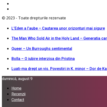
© 2023 - Toate drepturile rezervate
L’Eden a I’aube – Cautarea unor orizonturi mai sigure
The Man Who Sold Air in the Holy Land – Generatia ca
Queer – Un Burroughs sentimental
Bolla – O iubire interzisa din Pristina
Luati-ma drept un vis. Povestiri in K. minor – Dor de K
duminică, august 9
Home
Recenzii
Contact