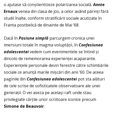
o ajutase să conștientizeze polarizarea socială.
Annie
Ernaux
venea din clasa de jos, a celor având părinţi fără
studii înalte, conform stratificării sociale acutizate în
Franta postbelică de dinainte de Mai ’68.
Dacă în
Pasiune simpl
ă
parcurgem cronica unei
imersiuni totale în magma voluptăţii, în
Confesiunea
adolescentei
vedem cum evenimentele se întind și
dincolo de rememorarea experienţei acaparante.
Experienţele personale devin ferestre către schimbările
sociale ce anunţă marile mișcări din anii ’60. De aceea
paginile din
Confesiunea adolescentei
pot sta alături
de cele scrise de sofisticatele observatoare ale unei
generaţii. O vei aseza pe același raft unde stau
privilegiate cărţile unor scriitoare iconice precum
Simone de Beauvoir
.