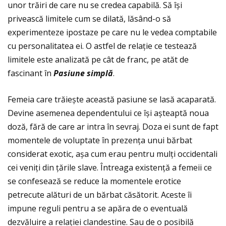
unor trăiri de care nu se credea capabilă. Să își
privească limitele cum se dilată, lăsând-o să
experimenteze ipostaze pe care nu le vedea comptabile
cu personalitatea ei. O astfel de relaţie ce testează
limitele este analizată pe cât de franc, pe atăt de
fascinant în
Pasiune simpl
ă
.
Femeia care trăiește această pasiune se lasă acaparată.
Devine asemenea dependentului ce își așteaptă noua
doză, fără de care ar intra în sevraj. Doza ei sunt de fapt
momentele de voluptate în prezenţa unui bărbat
considerat exotic, așa cum erau pentru mulţi occidentali
cei veniţi din ţările slave. Întreaga existenţă a femeii ce
se confesează se reduce la momentele erotice
petrecute alături de un bărbat căsătorit. Aceste îi
impune reguli pentru a se apăra de o eventuală
dezvăluire a relaţiei clandestine. Sau de o posibilă