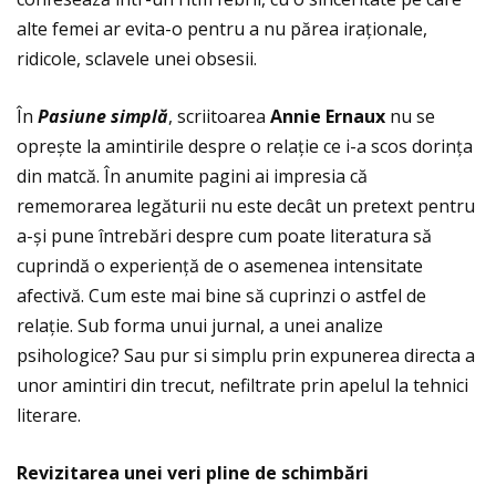
alte femei ar evita-o pentru a nu părea iraţionale,
ridicole, sclavele unei obsesii.
În
Pasiune simpl
ă
, scriitoarea
Annie Ernaux
nu se
oprește la amintirile despre o relaţie ce i-a scos dorinţa
din matcă. În anumite pagini ai impresia că
rememorarea legăturii nu este decât un pretext pentru
a-și pune întrebări despre cum poate literatura să
cuprindă o experienţă de o asemenea intensitate
afectivă. Cum este mai bine să cuprinzi o astfel de
relaţie. Sub forma unui jurnal, a unei analize
psihologice? Sau pur si simplu prin expunerea directa a
unor amintiri din trecut, nefiltrate prin apelul la tehnici
literare.
Revizitarea unei veri pline de schimb
ă
ri