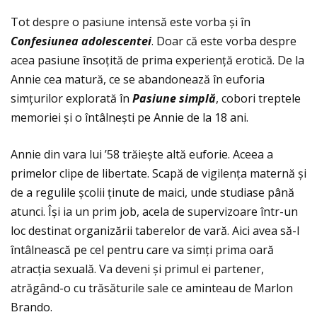
Tot despre o pasiune intensă este vorba și în
Confesiunea adolescentei
. Doar că este vorba despre
acea pasiune însoţită de prima experienţă erotică. De la
Annie cea matură, ce se abandonează în euforia
simţurilor explorată în
Pasiune simpl
ă
, cobori treptele
memoriei și o întâlnești pe Annie de la 18 ani.
Annie din vara lui ’58 trăiește altă euforie. Aceea a
primelor clipe de libertate. Scapă de vigilenţa maternă și
de a regulile școlii ţinute de maici, unde studiase până
atunci. Își ia un prim job, acela de supervizoare într-un
loc destinat organizării taberelor de vară. Aici avea să-l
întâlnească pe cel pentru care va simţi prima oară
atracţia sexuală. Va deveni și primul ei partener,
atrăgând-o cu trăsăturile sale ce aminteau de Marlon
Brando.