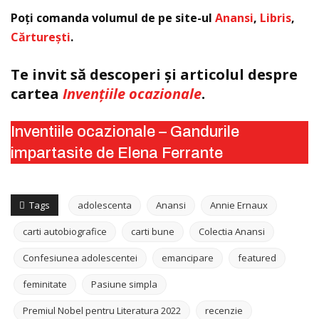
Poţi comanda volumul de pe site-ul
Anansi
,
Libris
,
Cărturești
.
Te invit să descoperi și articolul despre
cartea
Invenţiile ocazionale
.
Inventiile ocazionale – Gandurile
impartasite de Elena Ferrante
Tags
adolescenta
Anansi
Annie Ernaux
carti autobiografice
carti bune
Colectia Anansi
Confesiunea adolescentei
emancipare
featured
feminitate
Pasiune simpla
Premiul Nobel pentru Literatura 2022
recenzie