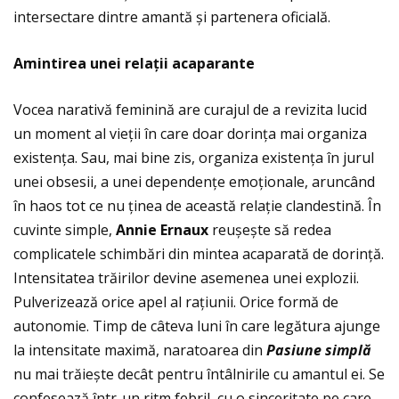
intersectare dintre amantă și partenera oficială.
Amintirea unei rela
ţ
ii acaparante
Vocea narativă feminină are curajul de a revizita lucid
un moment al vieţii în care doar dorinţa mai organiza
existenţa. Sau, mai bine zis, organiza existenţa în jurul
unei obsesii, a unei dependenţe emoţionale, aruncând
în haos tot ce nu ţinea de această relaţie clandestină. În
cuvinte simple,
Annie Ernaux
reușește să redea
complicatele schimbări din mintea acaparată de dorinţă.
Intensitatea trăirilor devine asemenea unei explozii.
Pulverizează orice apel al raţiunii. Orice formă de
autonomie. Timp de câteva luni în care legătura ajunge
la intensitate maximă, naratoarea din
Pasiune simpl
ă
nu mai trăiește decât pentru întâlnirile cu amantul ei. Se
confesează într-un ritm febril, cu o sinceritate pe care