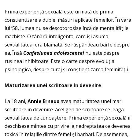
Prima experienţă sexuală este urmată de prima
conștientizare a dublei măsuri aplicate femeilor. În vara
lui ’58, lumea nu se descotorosise încă de mentalităţile
machiste. O tânără inteligenta, care își asuma
sexualitatea, era blamată. Se răspândeau bârfe despre
ea. Însă
Confesiunea adolescentei
nu este despre
rușinea inhibitoare. Este o carte despre evoluţia
psihologică, despre curaj și conștientizarea feminităţii.
Maturizarea unei scriitoare
î
n devenire
La 18 ani,
Annie Ernaux
avea maturitatea unei mari
scriitoare în devenire. Acel gen de scriitoare ce leagă
sexualitatea de cunoaștere. Prima experienţă sexuală îi
deschisese mintea cu privire la nedreptatea ce devenea
toxică în relaţiile dintre femei și bărbaţi. De asemenea,