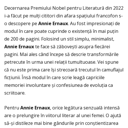
Decernarea Premiului Nobel pentru Literatură din 2022
i-a făcut pe mulţi cititori din afara spaţiului francofon s-
o descopere pe
Annie Ernaux
. Au fost impresionaţi de
modul în care poate cuprinde o existenţă în mai puţin
de 200 de pagini. Folosind un stil simplu, minimalist,
Annie Ernaux
te face să zăbovești asupra fiecărei
pagini. Mai ales când începe să descrie transformările
petrecute în urma unei relaţii tumultuoase. Vei spune
că nu este prima care își strecoară trecutul în camuflajul
ficţiunii. Însă modul în care scrie leagă capriciile
memoriei involuntare și confesiunea de evoluţia ca
scriitoare.
Pentru
Annie Ernaux
, orice legătura senzuală intensă
are o prelungire în viitorul literar al unei femei. O ajută
să-și distileze mai bine gândurile prin conștientizarea