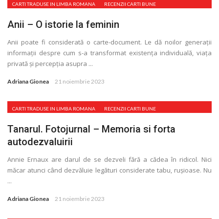
CARTI TRADUSE IN LIMBA ROMANA
RECENZII CARTI BUNE
Anii – O istorie la feminin
Anii poate fi considerată o carte-document. Le dă noilor generaţii
informaţii despre cum s-a transformat existenţa individuală, viaţa
privată și percepţia asupra ...
Adriana Gionea
21 noiembrie 2023
CARTI TRADUSE IN LIMBA ROMANA
RECENZII CARTI BUNE
Tanarul. Fotojurnal – Memoria si forta
autodezvaluirii
Annie Ernaux are darul de se dezveli fără a cădea în ridicol. Nici
măcar atunci când dezvăluie legături considerate tabu, rușioase. Nu
...
Adriana Gionea
21 noiembrie 2023