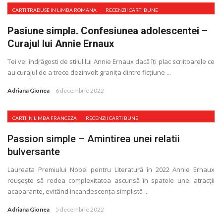
CARTI TRADUSE IN LIMBA ROMANA
RECENZII CARTI BUNE
Pasiune simpla. Confesiunea adolescentei –
Curajul lui Annie Ernaux
Tei vei îndrăgosti de stilul lui Annie Ernaux dacă îţi plac scriitoarele ce
au curajul de a trece dezinvolt graniţa dintre ficţiune ...
Adriana Gionea
6 decembrie 2022
CARTI IN LIMBA FRANCEZA
RECENZII CARTI BUNE
Passion simple – Amintirea unei relatii
bulversante
Laureata Premiului Nobel pentru Literatură în 2022 Annie Ernaux
reușește să redea complexitatea ascunsă în spatele unei atracţii
acaparante, evitând incandescenţa simplistă ...
Adriana Gionea
5 decembrie 2022