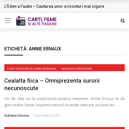
L’Eden a I’aube – Cautarea unor orizonturi mai sigure
NOUTATI
ETICHETĂ:
ANNIE ERNAUX
CARTI TRADUSE IN LIMBA ROMANA
RECENZII CARTI BUNE
Cealalta fiica – Omniprezenta surorii
necunoscute
Ori de câte ori își explorează propria memorie, Annie Ernaux le dă
glas multor femei. Exprimă natural ce multe cititoare ascund ani ...
Adriana Gionea
7 decembrie 2025