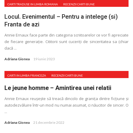
CARTI TRADUSE IN LIMBA ROMANA
RECENZII CARTI BUNE
Locul. Evenimentul – Pentru a intelege (si)
Franta de azi
Annie Ernaux face parte din categoria scriitoarelor ce vor fi apreciate
de fiecare generaţie. Cititorii sunt cuceriţi de sinceritatea sa (chiar
dacă ...
Adriana Gionea
19 iunie 2023
CARTI IN LIMBA FRANCEZA
RECENZII CARTI BUNE
Le jeune homme – Amintirea unei relatii
Annie Ernaux reușește să treacă dincolo de graniţa dintre ficţiune și
autodezvăluire într-un mod nu numai asumat, ci năucitor de sincer. O
...
Adriana Gionea
21 decembrie 2022