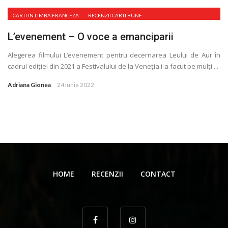
CARTI IN LIMBA FRANCEZA
RECENZII CARTI BUNE
L’evenement – O voce a emanciparii
Alegerea filmului L’evenement pentru decernarea Leului de Aur în
cadrul ediţiei din 2021 a Festivalului de la Veneţia i-a facut pe mulţi ...
Adriana Gionea
24 iunie 2022
HOME
RECENZII
CONTACT