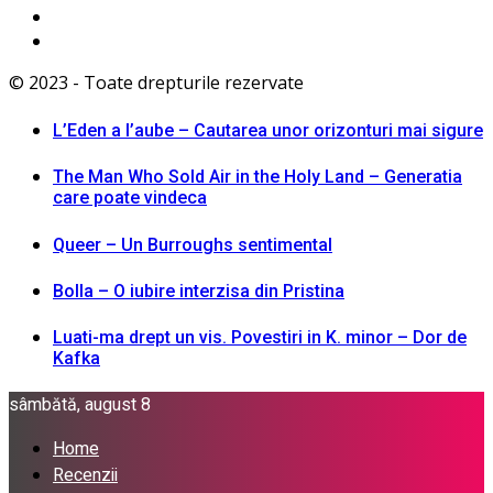
© 2023 - Toate drepturile rezervate
L’Eden a I’aube – Cautarea unor orizonturi mai sigure
The Man Who Sold Air in the Holy Land – Generatia
care poate vindeca
Queer – Un Burroughs sentimental
Bolla – O iubire interzisa din Pristina
Luati-ma drept un vis. Povestiri in K. minor – Dor de
Kafka
sâmbătă, august 8
Home
Recenzii