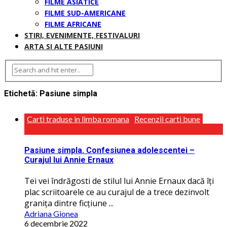
FILME ASIATICE
FILME SUD-AMERICANE
FILME AFRICANE
STIRI, EVENIMENTE, FESTIVALURI
ARTA SI ALTE PASIUNI
Etichetă:
Pasiune simpla
Carti traduse in limba romana
Recenzii carti bune
Pasiune simpla. Confesiunea adolescentei –
Curajul lui Annie Ernaux
Tei vei îndrăgosti de stilul lui Annie Ernaux dacă îţi
plac scriitoarele ce au curajul de a trece dezinvolt
graniţa dintre ficţiune ...
Adriana Gionea
6 decembrie 2022