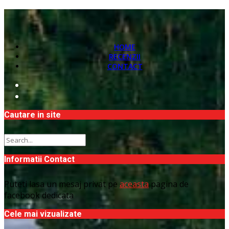
HOME
RECENZII
CONTACT
Cautare in site
Informatii Contact
Puteti lasa un mesaj privat pe
aceasta
pagina de
facebook dedicata
Cele mai vizualizate