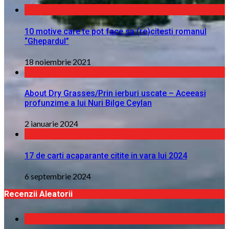
10 motive care te pot face sa (re)citesti romanul
“Ghepardul”
18 noiembrie 2021
About Dry Grasses/Prin ierburi uscate – Aceeasi
profunzime a lui Nuri Bilge Ceylan
2 ianuarie 2024
17 de carti acaparante citite in vara lui 2024
6 septembrie 2024
Recenzii Aleatorii