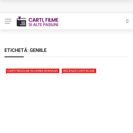
Queer – Un Burroughs sentimental
Bolla – O iubire interzisa din Pristina
Luati-ma drept un vis. Povestiri in K. minor – Dor de Kafka
Indragostitii de Franz K. – Justitiarii literaturii
ETICHETĂ:
GENIILE
Un artist al foamei – Prozele de la final
CARTI TRADUSE IN LIMBA ROMANA
RECENZII CARTI BUNE