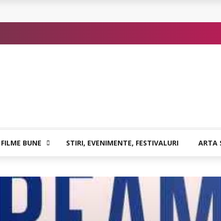
 sigure
atia care poate vindeca
or de Kafka
 FILME BUNE
STIRI, EVENIMENTE, FESTIVALURI
ARTA 