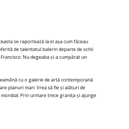
ceasta se raportează la el așa cum făceau
erită de talentatul balerin departe de ochii
an Francisco. Nu degeaba și-a cumpărat un
e seamănă cu o galerie de artă contemporană
re planuri mari. Vrea să fie și alături de
ui mondial. Prin urmare trece graniţa și ajunge