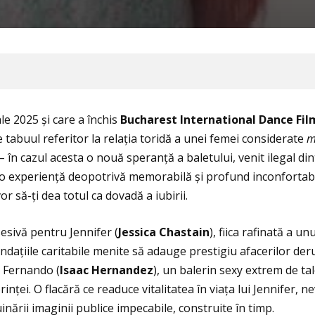
le 2025 și care a închis
Bucharest International Dance Film
e tabuul referitor la relația toridă a unei femei considerate
m
e – în cazul acesta o nouă speranță a baletului, venit ilegal d
o experiență deopotrivă memorabilă și profund inconfortabilă 
vor să-ţi dea totul ca dovadă a iubirii.
sivă pentru Jennifer (
Jessica Chastain
), fiica rafinată a 
ndaţiile caritabile menite să adauge prestigiu afacerilor derul
e Fernando (
Isaac Hernandez
), un balerin sexy extrem de ta
rinței. O flacără ce readuce vitalitatea în viața lui Jennifer, 
 ruinării imaginii publice impecabile, construite în timp.