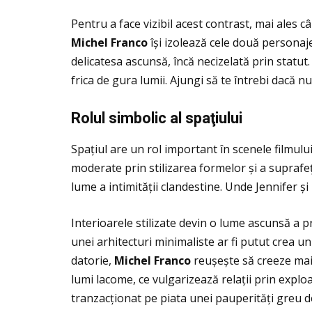
Pentru a face vizibil acest contrast, mai ales câ
Michel Franco
își izolează cele două personaje
delicatesa ascunsă, încă necizelată prin statut.
frica de gura lumii. Ajungi să te întrebi dacă nu 
Rolul simbolic al spa
ţiului
Spaţiul are un rol important în scenele filmulu
moderate prin stilizarea formelor și a suprafeţ
lume a intimităţii clandestine. Unde Jennifer ș
Interioarele stilizate devin o lume ascunsă a p
unei arhitecturi minimaliste ar fi putut crea un 
datorie,
Michel Franco
reușește să creeze mai 
lumi lacome, ce vulgarizează relaţii prin explo
tranzacţionat pe piata unei pauperităţi greu de