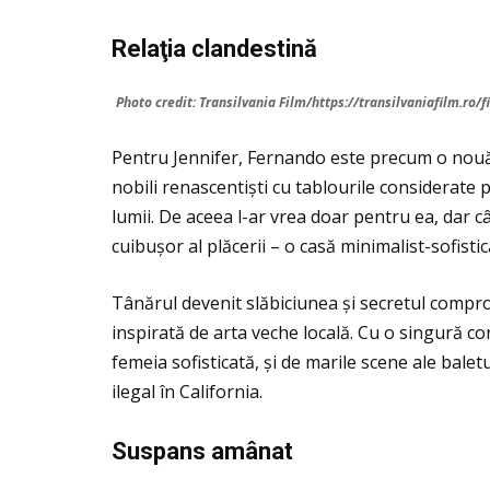
Rela
ţia clandestin
ă
Photo credit: Transilvania Film/https://transilvaniafilm.ro
Pentru Jennifer, Fernando este precum o nouă 
nobili renascentiști cu tablourile considerate
lumii. De aceea l-ar vrea doar pentru ea, dar 
cuibușor al plăcerii – o casă minimalist-sofist
Tânărul devenit slăbiciunea și secretul compr
inspirată de arta veche locală. Cu o singură co
femeia sofisticată, și de marile scene ale balet
ilegal în California.
Suspans am
ânat