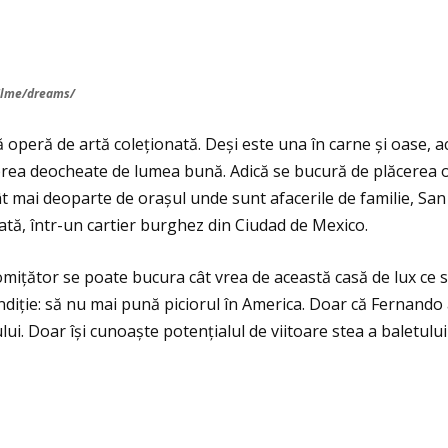
/filme/dreams/
operă de artă coleționată. Deși este una în carne și oase, a
 prea deocheate de lumea bună. Adică se bucură de plăcerea of
cât mai deoparte de orașul unde sunt afacerile de familie, S
icată, într-un cartier burghez din Ciudad de Mexico.
omițător se poate bucura cât vrea de această casă de lux c
ndiție: să nu mai pună piciorul în America. Doar că Fernando a
ului. Doar își cunoaște potenţialul de viitoare stea a baletul