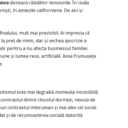
anco
dozeaza răbdător tensiunile. În ciuda
iști, în amiezile californiene. De aici și
 finalului, mult mai previzibil. Ai impresia că
la preţ de nimic, dar și vechea ipocrizie a
năr pentru a nu afecta businessul familiei
siune și lumea rece, artificială. Acea frumusețe
e.
Erotismul este mai degrabă momeala irezistibilă
contrastul dintre clocotul dorinţei, nevoia de
un contrastul interuman și mai ales cel social
dat și de recunoașterea socială datorită