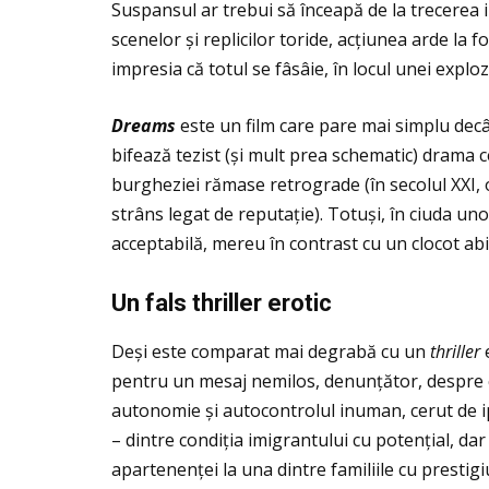
Suspansul ar trebui să înceapă de la trecerea i
scenelor și replicilor toride, acțiunea arde la fo
impresia că totul se fâsâie, în locul unei exploz
Dreams
este un film care pare mai simplu dec
bifează tezist (și mult prea schematic) drama ce
burgheziei rămase retrograde (în secolul XXI, 
strâns legat de reputație). Totuși, în ciuda uno
acceptabilă, mereu în contrast cu un clocot abis
Un fals thriller erotic
Deși este comparat mai degrabă cu un
thriller
e
pentru un mesaj nemilos, denunţător, despre co
autonomie și autocontrolul inuman, cerut de ip
– dintre condiţia imigrantului cu potenţial, da
apartenenţei la una dintre familiile cu prestigi