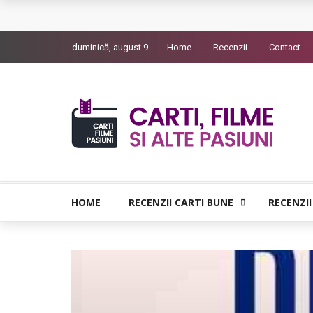
L’Eden a I’aube – Cautarea unor orizonturi mai
duminică, august 9
Home
Recenzii
Contact
The Man Who Sold Air in the Holy Land – Gener
Queer – Un Burroughs sentimental
Bolla – O iubire interzisa din Pristina
Luati-ma drept un vis. Povestiri in K. minor – D
HOME
RECENZII CARTI BUNE
RECENZII