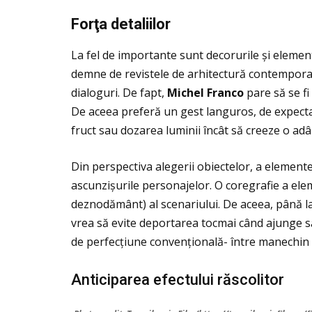
For
ţa detaliilor
La fel de importante sunt decorurile și elemen
demne de revistele de arhitectură contemporan
dialoguri. De fapt,
Michel Franco
pare să se fi
De aceea preferă un gest languros, de expectat
fruct sau dozarea luminii încât să creeze o ad
Din perspectiva alegerii obiectelor, a elemente
ascunzișurile personajelor. O coregrafie a ele
deznodământ) al scenariului. De aceea, până la f
vrea să evite deportarea tocmai când ajunge să 
de perfecţiune convenţională- între manechin și 
Anticiparea efectului răscolitor