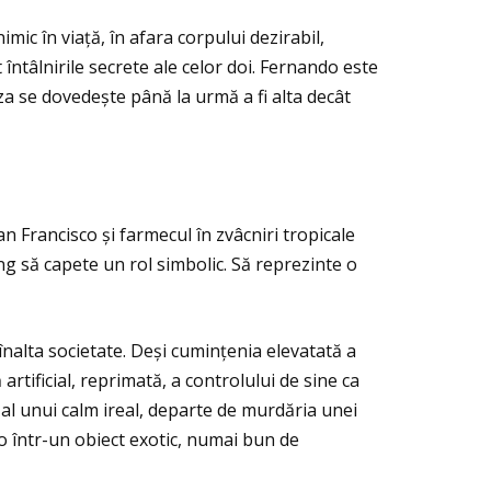
imic în viaţă, în afara corpului dezirabil,
întâlnirile secrete ale celor doi. Fernando este
iza se dovedește până la urmă a fi alta decât
n Francisco și farmecul în zvâcniri tropicale
ng să capete un rol simbolic. Să reprezinte o
 înalta societate. Deși cuminţenia elevatată a
artificial, reprimată, a controlului de sine ca
 al unui calm ireal, departe de murdăria unei
do într-un obiect exotic, numai bun de