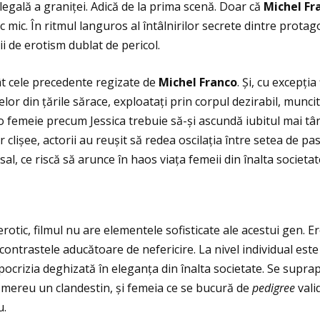
legală a graniței. Adică de la prima scenă. Doar că
Michel Fr
c mic. În ritmul languros al întâlnirilor secrete dintre protagon
ii de erotism dublat de pericol.
ât cele precedente regizate de
Michel Franco
. Și, cu excepția
lor din țările sărace, exploataţi prin corpul dezirabil, muncit 
o femeie precum Jessica trebuie să-și ascundă iubitul mai tâ
r clișee, actorii au reușit să redea oscilaţia între setea de pa
al, ce riscă să arunce în haos viaţa femeii din înalta societat
rotic, filmul nu are elementele sofisticate ale acestui gen. 
ntrastele aducătoare de nefericire. La nivel individual este 
ocrizia deghizată în eleganţa din înalta societate. Se suprap
r mereu un clandestin, și femeia ce se bucură de
pedigree
vali
u.