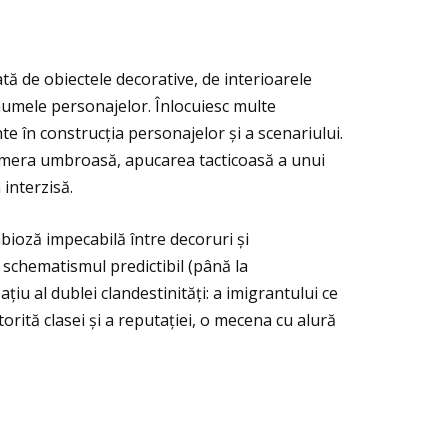
tă de obiectele decorative, de interioarele
 numele personajelor. Înlocuiesc multe
te în construcţia personajelor și a scenariului.
 camera umbroasă, apucarea tacticoasă a unui
interzisă.
mbioză impecabilă între decoruri și
 schematismul predictibil (până la
ţiu al dublei clandestinităţi: a imigrantului ce
rită clasei și a reputaţiei, o mecena cu alură