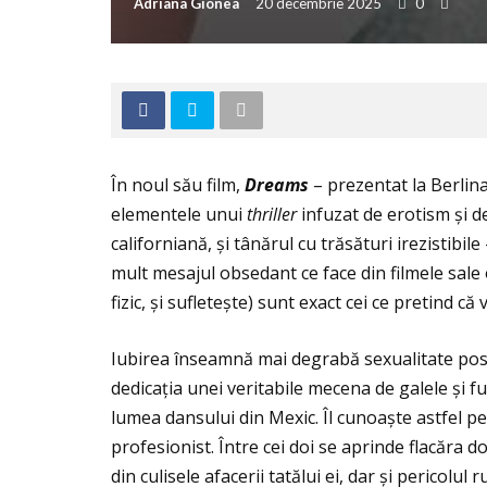
Adriana Gionea
20 decembrie 2025
0
În noul său film,
Dreams
– prezentat la Berlina
elementele unui
thriller
infuzat de erotism și d
californiană, și tânărul cu trăsături irezistibil
mult mesajul obsedant ce face din filmele sale 
fizic, și sufletește) sunt exact cei ce pretind că 
Iubirea înseamnă mai degrabă sexualitate pose
dedicaţia unei veritabile mecena de galele și fu
lumea dansului din Mexic. Îl cunoaște astfel p
profesionist. Între cei doi se aprinde flacăra do
din culisele afacerii tatălui ei, dar și pericolul