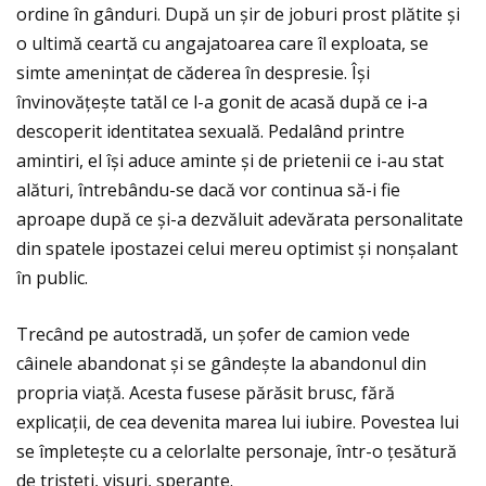
ordine în gânduri. După un șir de joburi prost plătite și
o ultimă ceartă cu angajatoarea care îl exploata, se
simte ameninţat de căderea în despresie. Își
învinovăţește tatăl ce l-a gonit de acasă după ce i-a
descoperit identitatea sexuală. Pedalând printre
amintiri, el își aduce aminte și de prietenii ce i-au stat
alături, întrebându-se dacă vor continua să-i fie
aproape după ce și-a dezvăluit adevărata personalitate
din spatele ipostazei celui mereu optimist și nonșalant
în public.
Trecând pe autostradă, un șofer de camion vede
câinele abandonat și se gândește la abandonul din
propria viaţă. Acesta fusese părăsit brusc, fără
explicaţii, de cea devenita marea lui iubire. Povestea lui
se împletește cu a celorlalte personaje, într-o ţesătură
de tristeţi, visuri, speranţe.