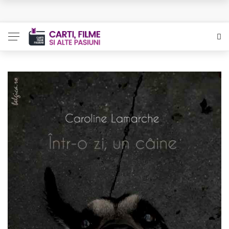
L’Eden a I’aube – Cautarea unor orizonturi mai sigure
The Man Who Sold Air in the Holy Land – Generatia care
poate vindeca
Queer – Un Burroughs sentimental
Bolla – O iubire interzisa din Pristina
Luati-ma drept un vis. Povestiri in K. minor – Dor de Kafka