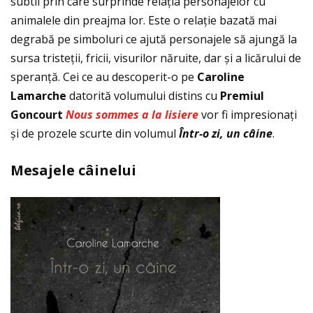
subtil prin care surprinde relaţia personajelor cu
animalele din preajma lor. Este o relaţie bazată mai
degrabă pe simboluri ce ajută personajele să ajungă la
sursa tristeţii, fricii, visurilor năruite, dar și a licărului de
speranţă. Cei ce au descoperit-o pe
Caroline
Lamarche
datorită volumului distins cu
Premiul
Goncourt
Nous sommes a la lisiere
vor fi impresionaţi
și de prozele scurte din volumul
Într-o zi, un câine
.
Mesajele c
â
inelui