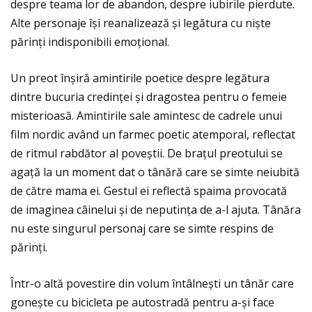
despre teama lor de abandon, despre iubirile pierdute.
Alte personaje își reanalizează și legătura cu niște
părinţi indisponibili emoţional.
Un preot înșiră amintirile poetice despre legătura
dintre bucuria credinţei și dragostea pentru o femeie
misterioasă. Amintirile sale amintesc de cadrele unui
film nordic având un farmec poetic atemporal, reflectat
de ritmul rabdător al poveștii. De braţul preotului se
agaţă la un moment dat o tânără care se simte neiubită
de către mama ei. Gestul ei reflectă spaima provocată
de imaginea câinelui și de neputinţa de a-l ajuta. Tânăra
nu este singurul personaj care se simte respins de
părinţi.
Într-o altă povestire din volum întâlnești un tânăr care
gonește cu bicicleta pe autostradă pentru a-și face