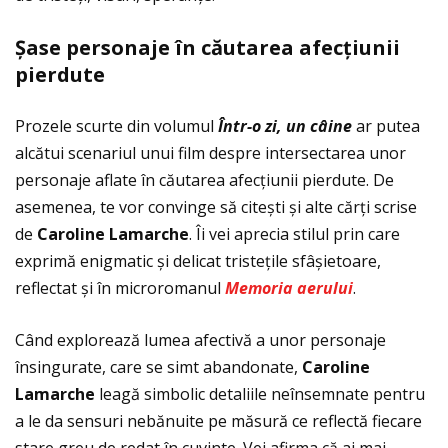
Ş
ase personaje
î
n c
ă
utarea afec
ţ
iunii
pierdute
Prozele scurte din volumul
Într-o zi, un câine
ar putea
alcătui scenariul unui film despre intersectarea unor
personaje aflate în căutarea afecţiunii pierdute. De
asemenea, te vor convinge să citești și alte cărţi scrise
de
Caroline Lamarche
. Îi vei aprecia stilul prin care
exprimă enigmatic și delicat tristeţile sfâșietoare,
reflectat și în microromanul
Memoria aerului
.
Când explorează lumea afectivă a unor personaje
însingurate, care se simt abandonate,
Caroline
Lamarche
leagă simbolic detaliile neînsemnate pentru
a le da sensuri nebănuite pe măsură ce reflectă fiecare
stare greu de redat în cuvinte. Vei afirma că ai mai