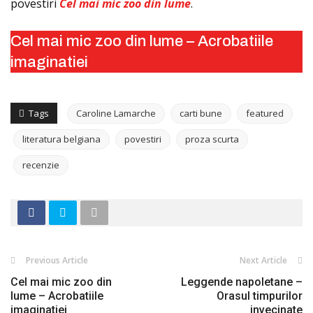
povestiri
Cel mai mic zoo din lume
.
Cel mai mic zoo din lume – Acrobatiile
imaginatiei
Tags
Caroline Lamarche
carti bune
featured
literatura belgiana
povestiri
proza scurta
recenzie
Previous Article
Next Article
Cel mai mic zoo din
Leggende napoletane –
lume – Acrobatiile
Orasul timpurilor
imaginatiei
invecinate