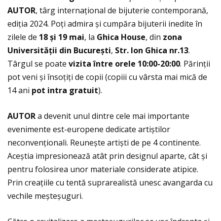
AUTOR
, târg internaţional de bijuterie contemporană,
ediţia 2024. Poţi admira și cumpăra bijuterii inedite în
zilele de
18
ș
i 19 mai
, la
Ghica House
, din
zona
Universit
ăţ
ii din Bucure
ș
ti
,
Str. Ion Ghica nr.13
.
Târgul se poate
vizita
î
ntre orele 10:00-20:00
. Părinţii
pot veni și însoţiţi de copii (copiii cu vârsta mai mică de
14 ani
pot intra gratuit
).
AUTOR
a devenit unul dintre cele mai importante
evenimente est-europene dedicate artiștilor
neconvenţionali. Reunește artiști de pe 4 continente.
Aceștia impresionează atât prin designul aparte, cât și
pentru folosirea unor materiale considerate atipice.
Prin creaţiile cu tentă suprarealistă unesc avangarda cu
vechile meșteșuguri.