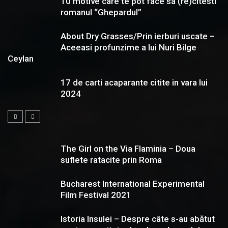
10 motive care te pot face sa (re)citesti
romanul “Ghepardul”
About Dry Grasses/Prin ierburi uscate –
Aceeasi profunzime a lui Nuri Bilge
Ceylan
17 de carti acaparante citite in vara lui
2024
The Girl on the Via Flaminia – Doua
suflete ratacite prin Roma
Bucharest International Experimental
Film Festival 2021
Istoria Insulei – Despre câte s-au abătut