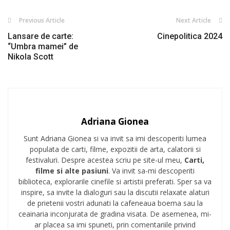
Previous Article
Next Article
Lansare de carte:
Cinepolitica 2024
“Umbra mamei” de
Nikola Scott
Adriana Gionea
Sunt Adriana Gionea si va invit sa imi descoperiti lumea
populata de carti, filme, expozitii de arta, calatorii si
festivaluri. Despre acestea scriu pe site-ul meu,
Carti,
filme si alte pasiuni
. Va invit sa-mi descoperiti
biblioteca, explorarile cinefile si artistii preferati. Sper sa va
inspire, sa invite la dialoguri sau la discutii relaxate alaturi
de prietenii vostri adunati la cafeneaua boema sau la
ceainaria inconjurata de gradina visata. De asemenea, mi-
ar placea sa imi spuneti, prin comentariile privind