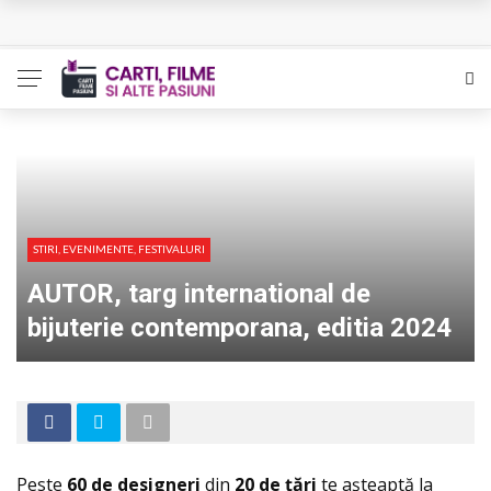
Queer – Un Burroughs sentimental
Bolla – O iubire interzisa din Pristina
Luati-ma drept un vis. Povestiri in K. minor – Dor de Kafka
Indragostitii de Franz K. – Justitiarii literaturii
Un artist al foamei – Prozele de la final
STIRI, EVENIMENTE, FESTIVALURI
AUTOR, targ international de
bijuterie contemporana, editia 2024
Peste
60 de designeri
din
20 de
ţă
ri
te așteaptă la