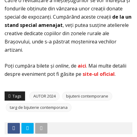
Către o revitalizare a meșteșugurilor se vor îndrepta și
fondurile obţinute din vânzarea unor creaţii donate
special de expozanţi. Cumpărând aceste creaţii
de la un
stand special amenajat
, veţi putea susţine atelierele
creative dedicate copiilor din zonele rurale ale
Brașovului, unde s-a păstrat moștenirea vechilor
artizani.
Poţi cumpăra bilete și
online
, de
aici
. Mai multe detalii
despre eveniment pot fi găsite pe
site-ul oficial
.
Tags
AUTOR 2024
bijuterii contemporane
targ de bijuterie contemporana