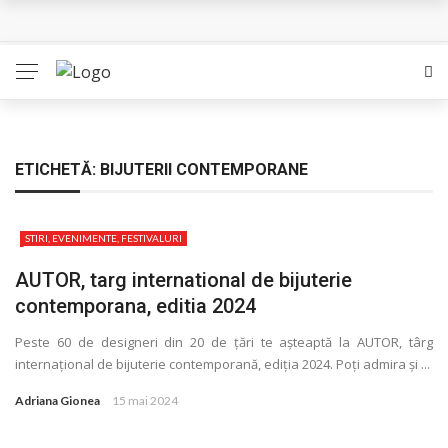
L’Eden a I’aube – Cautarea unor orizonturi mai sigure
The Man Who Sold Air in the Holy Land – Generatia care
poate vindeca
Queer – Un Burroughs sentimental
ETICHETĂ:
BIJUTERII CONTEMPORANE
Bolla – O iubire interzisa din Pristina
STIRI, EVENIMENTE, FESTIVALURI
Luati-ma drept un vis. Povestiri in K. minor – Dor de Kafka
AUTOR, targ international de bijuterie
contemporana, editia 2024
Peste 60 de designeri din 20 de ţări te așteaptă la AUTOR, târg
internaţional de bijuterie contemporană, ediţia 2024. Poţi admira și ...
Adriana Gionea
15 mai 2024