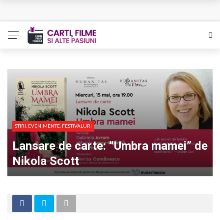
L’Eden a I’aube – Cautarea unor orizonturi mai sigure
The Man Who Sold Air in the Holy Land – Generatia care
poate vindeca
Queer – Un Burroughs sentimental
Bolla – O iubire interzisa din Pristina
Luati-ma drept un vis. Povestiri in K. minor – Dor de Kafka
STIRI, EVENIMENTE, FESTIVALURI
Lansare de carte: “Umbra mamei” de
Nikola Scott