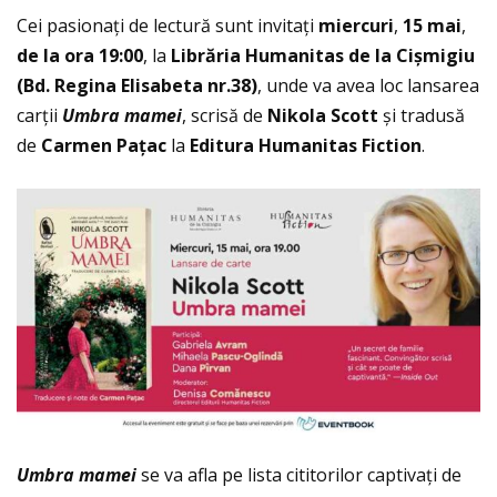
Cei pasionaţi de lectură sunt invitaţi
miercuri
,
15 mai
,
de la ora 19:00
, la
Librăria Humanitas de la Cișmigiu
(Bd. Regina Elisabeta nr.38)
, unde va avea loc lansarea
carţii
Umbra mamei
, scrisă de
Nikola Scott
și tradusă
de
Carmen Pațac
la
Editura Humanitas Fiction
.
Umbra mamei
se va afla pe lista cititorilor captivaţi de