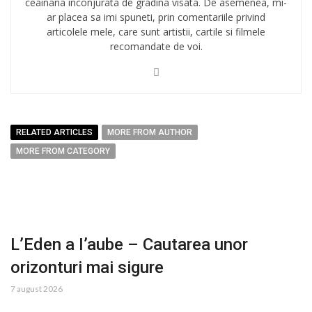
ceainaria inconjurata de gradina visata. De asemenea, mi-
ar placea sa imi spuneti, prin comentariile privind
articolele mele, care sunt artistii, cartile si filmele
recomandate de voi.
RELATED ARTICLES
MORE FROM AUTHOR
MORE FROM CATEGORY
L’Eden a I’aube – Cautarea unor
orizonturi mai sigure
7 august 2026