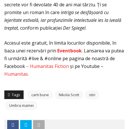
secrete vor fi devolate 40 de ani mai târziu. Ţi se
promite un roman în care
intriga se desfășoară cu
lejeritate estivală, iar profunzimile intelectuale ies la iveală
treptat,
conform publicaţiei
Der Spiegel
.
Accesul este gratuit, în limita locurilor disponibile, în
baza unei rezervări prin
Eventbook
. Lansarea va putea
fi urmărită #live & #online pe pagina de noastră de
Facebook
– Humanitas Fiction
și pe Youtube –
Humanitas.
Tags
carti bune
Nikola Scott
stiri
Umbra mamei