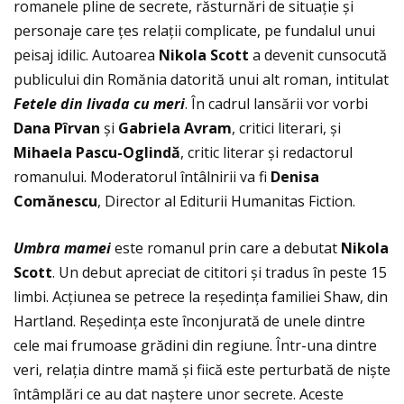
romanele pline de secrete, răsturnări de situaţie și
personaje care ţes relaţii complicate, pe fundalul unui
peisaj idilic. Autoarea
Nikola Scott
a devenit cunsocută
publicului din Romănia datorită unui alt roman, intitulat
Fetele din livada cu meri
. În cadrul lansării vor vorbi
Dana Pîrvan
și
Gabriela Avram
, critici literari, și
Mihaela Pascu-Oglindă
, critic literar și redactorul
romanului. Moderatorul întâlnirii va fi
Denisa
Comănescu
, Director al Editurii Humanitas Fiction.
Umbra mamei
este romanul prin care a debutat
Nikola
Scott
. Un debut apreciat de cititori și tradus în peste 15
limbi. Acţiunea se petrece la reședinţa familiei Shaw, din
Hartland. Reședinţa este înconjurată de unele dintre
cele mai frumoase grădini din regiune. Într-una dintre
veri, relaţia dintre mamă și fiică este perturbată de niște
întâmplări ce au dat naștere unor secrete. Aceste