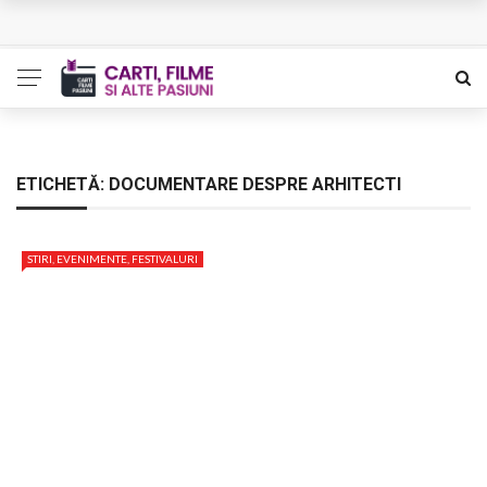
L’Eden a I’aube – Cautarea unor orizonturi mai sigure
The Man Who Sold Air in the Holy Land – Generatia care
poate vindeca
Queer – Un Burroughs sentimental
ETICHETĂ:
DOCUMENTARE DESPRE ARHITECTI
Bolla – O iubire interzisa din Pristina
STIRI, EVENIMENTE, FESTIVALURI
Luati-ma drept un vis. Povestiri in K. minor – Dor de Kafka