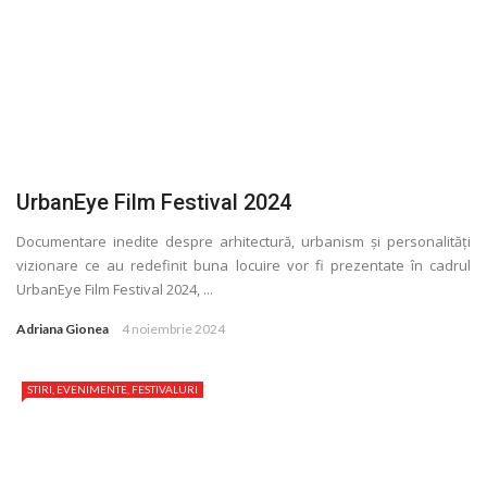
UrbanEye Film Festival 2024
Documentare inedite despre arhitectură, urbanism și personalităţi
vizionare ce au redefinit buna locuire vor fi prezentate în cadrul
UrbanEye Film Festival 2024, ...
Adriana Gionea
4 noiembrie 2024
STIRI, EVENIMENTE, FESTIVALURI