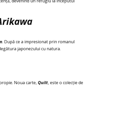
escenţă, devenind un refugiu la începutul
Arikawa
n
. După ce a impresionat prin romanul
 legătura japonezului cu natura.
apropie. Noua carte,
Quilt
, este o colecţie de