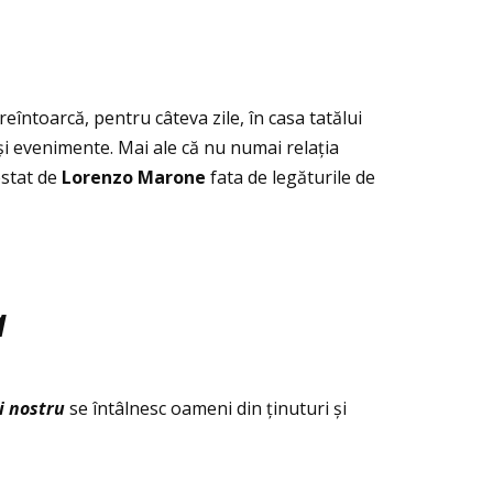
întoarcă, pentru câteva zile, în casa tatălui
și evenimente. Mai ale că nu numai relaţia
estat de
Lorenzo Marone
fata de legăturile de
a
i nostru
se întâlnesc oameni din ţinuturi și