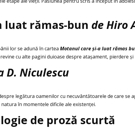
tele etape ale vieţii. Pasiunea pentru scris a început în adol
a luat rămas-bun
de Hiro 
pânii lor se adună în cartea
Motanul care
ș
i-a luat r
ă
mas bu
revine cu alte pagini duioase despre atașament, pierdere și
a D. Niculescu
 despre legătura oamenilor cu necuvântătoarele de care se 
natura în momentele dificile ale existenţei.
ologie de proză scurtă