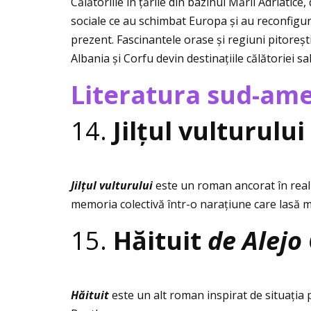
Călătoriile în ţările din bazinul Mării Adriatice, 
sociale ce au schimbat Europa și au reconfigur
prezent. Fascinantele orase și regiuni pitorești
Albania și Corfu devin destinaţiile călătoriei sal
Literatura sud-am
14.
Jilţul vulturului
Jilţul vulturului
este un roman ancorat în reali
memoria colectivă într-o naraţiune care lasă mu
15.
Hăituit
de Alejo
Hăituit
este un alt roman inspirat de situaţia 