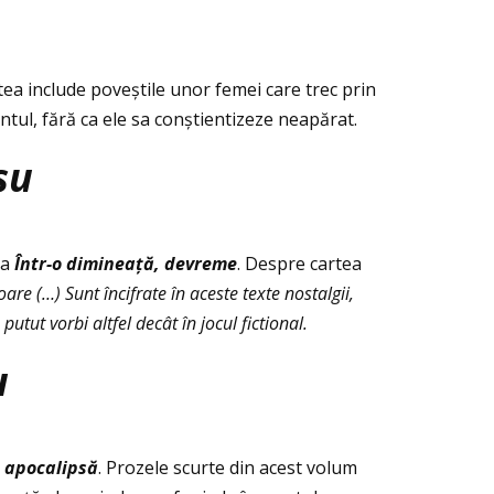
rtea include poveștile unor femei care trec prin
entul, fără ca ele sa conștientizeze neapărat.
șu
ea
Într-o dimineaţă, devreme
. Despre cartea
oare (…) Sunt încifrate în aceste texte nostalgii,
tut vorbi altfel decât în jocul fictional.
u
 apocalips
ă
. Prozele scurte din acest volum