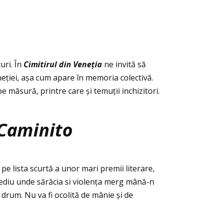
uri. În
Cimitirul din Veneţia
ne invită să
neţiei, așa cum apare în memoria colectivă.
e măsură, printre care și temuţii inchizitori.
 Caminito
 pe lista scurtă a unor mari premii literare,
ediu unde sărăcia si violenţa merg mână-n
drum. Nu va fi ocolită de mânie și de