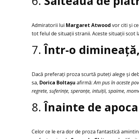
6.
Salteaua de piat
Admiratorii lui
Margaret Atwood
vor citi și 
tot felul de situaţii stranii. Aceste situaţii s
7.
Într-o dimineaţ
Dacă preferaţi proza scurtă puteţi alege și de
sa,
Dorica Boltașu
afirmă:
Am pus în aceste poves
regrete, suferințe, speranțe, intuiții, spaime, mom
8.
Înainte de apoca
Celor ce le era dor de proza fantastică amintind