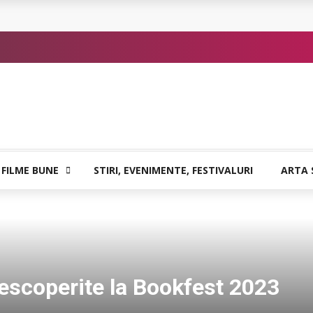
 sigure
atia care poate vindeca
or de Kafka
 FILME BUNE
STIRI, EVENIMENTE, FESTIVALURI
ARTA 
descoperite la Bookfest 2023