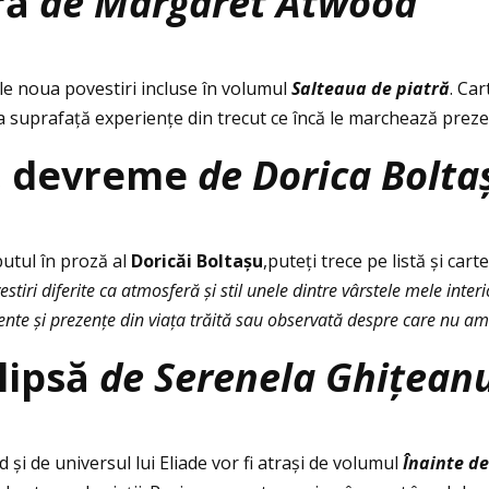
ră
de Margaret Atwood
cele noua povestiri incluse în volumul
Salteaua de piatr
ă
. Ca
cot la suprafaţă experienţe din trecut ce încă le marchează prez
ă, devreme
de Dorica Bolta
butul în proză al
Doricăi Boltașu
,puteţi trece pe listă și cart
tiri diferite ca atmosferă și stil unele dintre vârstele mele interi
ente și prezențe din viața trăită sau observată despre care nu am pu
lipsă
de Serenela Ghiţean
 și de universul lui Eliade vor fi atrași de volumul
Î
nainte de