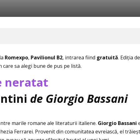
 la
Romexpo
,
Pavilionul B2
, intrarea fiind
gratuită
. Ediţia 
in care sa alegi bune de pus pe listă.
e neratat
ontini
de Giorgio Bassani
ntre marile romane ale literaturii italiene.
Giorgio Bassani
e
hezia Ferrarei. Provenit din comunitatea evreiască, el trăie