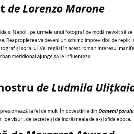
ct
de Lorenzo Marone
da și Napoli, pe urmele unui fotograf de modă nevoit să se re
ze. Reapropierea va deveni un schimb imprevizibil de replici 
fotograf și sora lui. Vei regăsi în acest roman interesul manif
urban meridional ajunge să le influenţeze.
 nostru
de Ludmila Uliţkai
resionează la fel de mult. În povestirile din
Oamenii ţarulu
i, de visuri, de secrete și de îndrăzneala de a-și sfida epoca.