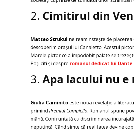
societăţi cuprinse de tumultul unor schimbări c
2.
Cimitirul din Ve
Matteo Strukul
ne reaminstește de plăcerea d
descoperim orașul lui Canaletto. Acestui picto
Marele pictor ce a împodobit palate se trezește 
Poţi citi și despre
romanul dedicat lui Dante
.
3.
Apa lacului nu e
Giulia Caminito
este noua revelaţie a literat
primind
Premiul Campiello
. Romanul spune pov
mână. Confruntată cu discriminarea încurajată d
neputinţă. Când simte că realitatea devine copl