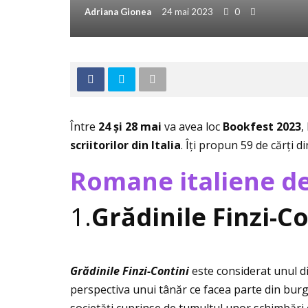
Adriana Gionea
24 mai 2023
0
Între
24 și 28 mai
va avea loc
Bookfest 2023
,
scriitorilor din Italia
. Îţi propun 59 de cărţi d
Romane italiene d
1.
Grădinile Finzi-C
Grădinile Finzi-Contini
este considerat unul di
perspectiva unui tânăr ce facea parte din burg