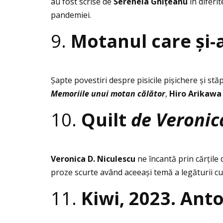
au fost scrise de
Serenela Ghi
ţ
eanu
în diferi
pandemiei.
9.
Motanul care și-
Şapte povestiri despre pisicile pișichere și stă
Memoriile unui motan c
ă
l
ă
tor
,
Hiro Arikawa
10.
Quilt
de Veronic
Veronica D. Niculescu
ne încantă prin cărţile
proze scurte având aceeași temă a legăturii cu 
11.
Kiwi, 2023. Ant