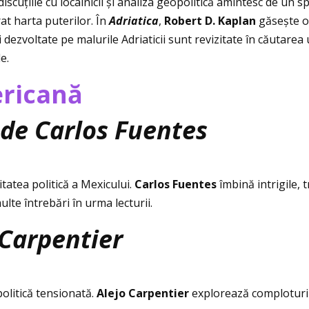
discuţiile cu localnicii și analiza geopolitică amintesc de un spa
at harta puterilor. În
Adriatica
,
Robert D. Kaplan
găsește o 
 dezvoltate pe malurile Adriaticii sunt revizitate în căutarea u
e.
ericană
de Carlos Fuentes
tatea politică a Mexicului.
Carlos Fuentes
îmbină intrigile, 
lte întrebări în urma lecturii.
 Carpentier
politică tensionată.
Alejo Carpentier
explorează comploturile