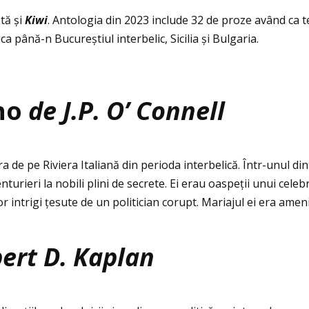
tă și
Kiwi
. Antologia din 2023 include 32 de proze având ca te
ca până-n Bucureștiul interbelic, Sicilia și Bulgaria.
ino
de J.P. O’ Connell
 de pe Riviera Italiană din perioda interbelică. Într-unul di
turieri la nobili plini de secrete. Ei erau oaspeţii unui celeb
r intrigi ţesute de un politician corupt. Mariajul ei era ameni
ert D. Kaplan