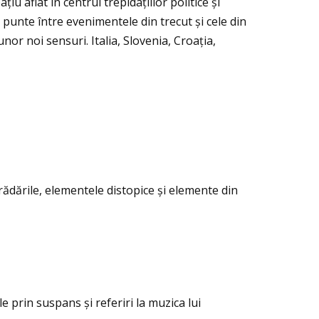
ţiu aflat în centrul trepidaţiilor politice și
punte între evenimentele din trecut și cele din
nor noi sensuri. Italia, Slovenia, Croaţia,
trădările, elementele distopice și elemente din
 prin suspans și referiri la muzica lui