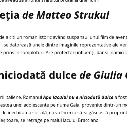
e aveau să anunţe sfârșitul brutal al unei lumi.
neţia
de Matteo Strukul
e a citi un roman istoric având suspansul unui film de avent
r i se datorează unele dintre imaginile reprezentative ale Ve
prins în comploturi. Are protectori influenţi, dar și inamici p
 niciodată dulce
de Giulia
urii italiene. Romanul
Apa lacului nu e niciodată dulce
a fost
estea unei adolescente pe nume Gaia, provenite dintr-un m
e inechitatea socială, ea va încerca să-și găsească propriul 
eșitoare, se retrage pe malul lacului Bracciano.