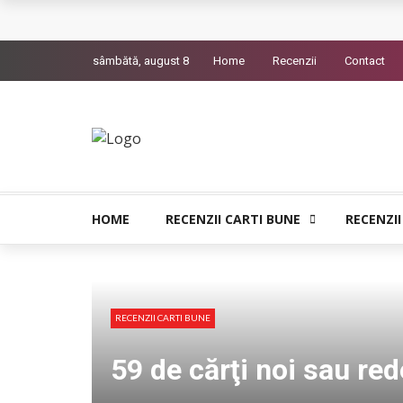
L’Eden a I’aube – Cautarea unor orizonturi mai
sâmbătă, august 8
Home
Recenzii
Contact
The Man Who Sold Air in the Holy Land – Gener
Queer – Un Burroughs sentimental
Bolla – O iubire interzisa din Pristina
Luati-ma drept un vis. Povestiri in K. minor – D
HOME
RECENZII CARTI BUNE
RECENZII
RECENZII CARTI BUNE
59 de cărţi noi sau re