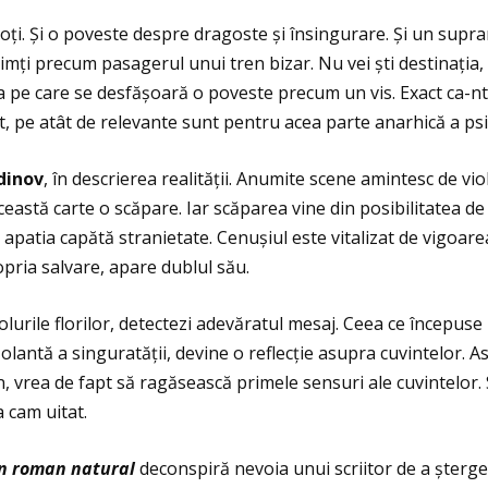
oţi. Şi o poveste despre dragoste și însingurare. Şi un supra
simţi precum pasagerul unui tren bizar. Nu vei ști destinaţia, 
a pe care se desfășoară o poveste precum un vis. Exact ca-nt
t, pe atât de relevante sunt pentru acea parte anarhică a psi
dinov
, în descrierea realităţii. Anumite scene amintesc de viol
ceastă carte o scăpare. Iar scăparea vine din posibilitatea de
, apatia capătă stranietate. Cenușiul este vitalizat de vigoar
pria salvare, apare dublul său.
lurile florilor, detectezi adevăratul mesaj. Ceea ce începus
antă a singuratăţii, devine o reflecţie asupra cuvintelor. Asu
vrea de fapt să ragăsească primele sensuri ale cuvintelor. Si
a cam uitat.
n roman natural
deconspiră nevoia unui scriitor de a șterge