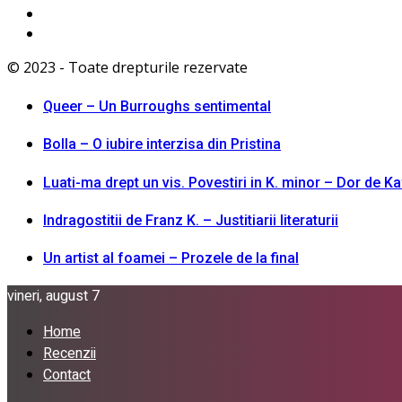
© 2023 - Toate drepturile rezervate
Queer – Un Burroughs sentimental
Bolla – O iubire interzisa din Pristina
Luati-ma drept un vis. Povestiri in K. minor – Dor de K
Indragostitii de Franz K. – Justitiarii literaturii
Un artist al foamei – Prozele de la final
vineri, august 7
Home
Recenzii
Contact