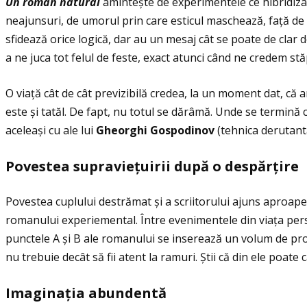
Un roman natural
amintește de experimentele ce hibridizau
neajunsuri, de umorul prin care esticul maschează, faţă de el
sfidează orice logică, dar au un mesaj cât se poate de clar
a ne juca tot felul de feste, exact atunci când ne credem st
O viaţă cât de cât previzibilă credea, la un moment dat, că a
este și tatăl. De fapt, nu totul se dărâmă. Unde se termină 
aceleași cu ale lui
Gheorghi Gospodinov
(tehnica derutantă
Povestea supravie
ţ
uirii dup
ă
o desp
ă
r
ţ
ire
Povestea cuplului destrămat și a scriitorului ajuns aproap
romanului experiemental. Între evenimentele din viaţa person
punctele A și B ale romanului se inserează un volum de proz
nu trebuie decât să fii atent la ramuri. Ştii că din ele poat
Imaginaţia abundentă