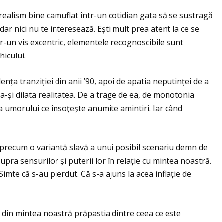
realism bine camuflat într-un cotidian gata să se sustragă
dar nici nu te interesează. Ești mult prea atent la ce se
r-un vis excentric, elementele recognoscibile sunt
hicului.
enţa tranziţiei din anii ’90, apoi de apatia neputinţei de a
 a-și dilata realitatea. De a trage de ea, de monotonia
ea umorului ce însoţește anumite amintiri. Iar când
e precum o variantă slavă a unui posibil scenariu demn de
pra sensurilor și puterii lor în relaţie cu mintea noastră.
mte că s-au pierdut. Că s-a ajuns la acea inflaţie de
 din mintea noastră prăpastia dintre ceea ce este