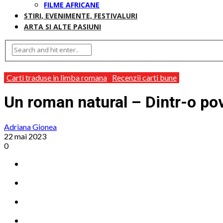
FILME AFRICANE
STIRI, EVENIMENTE, FESTIVALURI
ARTA SI ALTE PASIUNI
Carti traduse in limba romana
Recenzii carti bune
Un roman natural – Dintr-o pov
Adriana Gionea
22 mai 2023
0