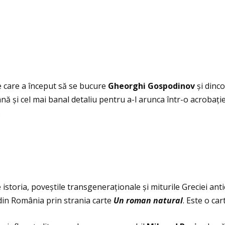
de care a început să se bucure
Gheorghi Gospodinov
și dinco
nă și cel mai banal detaliu pentru a-l arunca într-o acrobaţ
.
re istoria, poveștile transgeneraţionale și miturile Greciei an
 din România prin strania carte
Un roman natural
. Este o ca