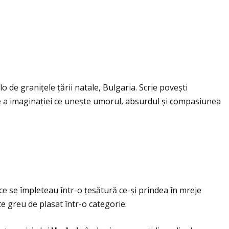
lo de graniţele ţării natale, Bulgaria. Scrie povești
ie a imaginaţiei ce unește umorul, absurdul și compasiunea
tice se împleteau într-o ţesătură ce-și prindea în mreje
rte greu de plasat într-o categorie.